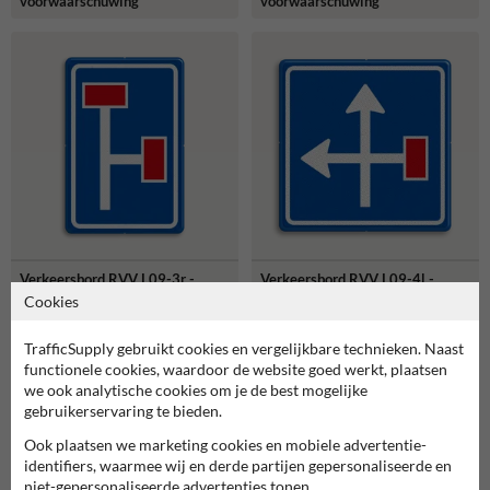
voorwaarschuwing
voorwaarschuwing
Verkeersbord RVV L09-3r -
Verkeersbord RVV L09-4l -
Doodlopende weg -
Doodlopende weg -
Cookies
voorwaarschuwing
voorwaarschuwing
TrafficSupply gebruikt cookies en vergelijkbare technieken. Naast
functionele cookies, waardoor de website goed werkt, plaatsen
we ook analytische cookies om je de best mogelijke
gebruikerservaring te bieden.
Ook plaatsen we marketing cookies en mobiele advertentie-
identifiers, waarmee wij en derde partijen gepersonaliseerde en
niet-gepersonaliseerde advertenties tonen