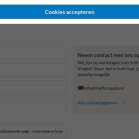
Cookies accepteren
Neem contact met ons o
Wij zijn op werkdagen (van 8.00
Vragen? Stuur een e-mail naar
i
spoedig mogelijk.
info@trafficsupply.nl
Alle contactgegevens