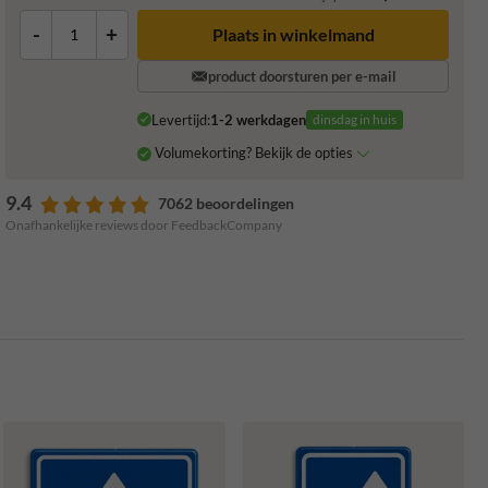
-
+
Plaats in winkelmand
product doorsturen per e-mail
Levertijd:
1-2 werkdagen
dinsdag in huis
Volumekorting? Bekijk de opties
9.4
7062 beoordelingen
Onafhankelijke reviews door FeedbackCompany