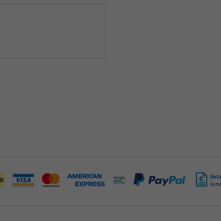
Beta
is m