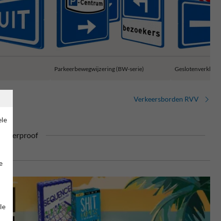
Parkeerbewegwijzering (BW-serie)
Geslotenverklarin
Verkeersborden RVV
ele
ufterproof
e
le