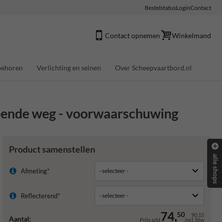
Bestelstatus
Login
Contact
Contact opnemen
Winkelmand
behoren
Verlichting en seinen
Over Scheepvaartbord.nl
pende weg - voorwaarschuwing
Product samenstellen
alle shops
Afmeting*
Reflecterend*
74,
50
90,15
Aantal:
Prijs p/st
incl. btw