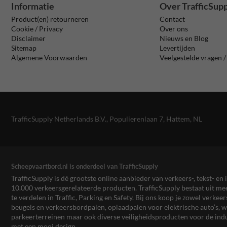
Informatie
Over TrafficSup
Product(en) retourneren
Contact
Cookie / Privacy
Over ons
Disclaimer
Nieuws en Blog
Sitemap
Levertijden
Algemene Voorwaarden
Veelgestelde vragen 
TrafficSupply Netherlands B.V.,
Populierenlaan 7
,
Hattem, NL
Scheepvaartbord.nl is onderdeel van TrafficSupply
TrafficSupply is dé grootste online aanbieder van verkeers-, tekst- 
10.000 verkeersgerelateerde producten. TrafficSupply bestaat uit 
te verdelen in Traffic, Parking en Safety. Bij ons koop je zowel verk
beugels en verkeersbordpalen, oplaadpalen voor elektrische auto’s
parkeerterreinen maar ook diverse veiligheidsproducten voor de ind
met een mooi design.