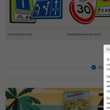
Informatie (L-serie)
Snelheidsborden (A-serie)
C
Tr
co
15 jaar
co
Oo
wa
ad
ov
Do
va
en