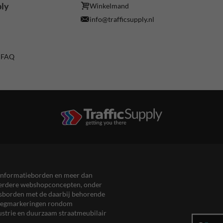
ply
Winkelmand
info@trafficsupply.nl
/ FAQ
en informatieborden en meer dan
meerdere webshopconcepten, onder
eersborden met de daarbij behorende
, wegmarkeringen rondom
ustrie en duurzaam straatmeubilair