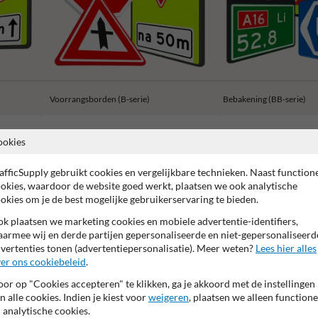
Voorrangsborden (B-serie)
Bebakening (BB-serie)
ookies
afficSupply gebruikt cookies en vergelijkbare technieken. Naast function
okies, waardoor de website goed werkt, plaatsen we ook analytische
 garantie op reflecterende folie
Anti-graffiti laminaat
99% H
okies om je de best mogelijke gebruikerservaring te bieden.
k plaatsen we marketing cookies en mobiele advertentie-identifiers,
armee wij en derde partijen gepersonaliseerde en niet-gepersonaliseerd
vertenties tonen (advertentiepersonalisatie). Meer weten?
Lees hier alles
er ons cookiebeleid
.
or op "Cookies accepteren" te klikken, ga je akkoord met de instellingen
n alle cookies. Indien je kiest voor
weigeren
, plaatsen we alleen functione
 analytische cookies.