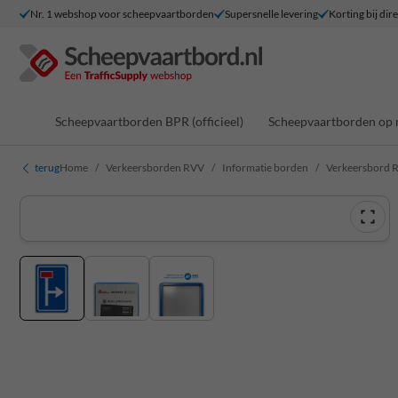
Nr. 1 webshop voor scheepvaartborden
Supersnelle levering
Korting bij dir
Scheepvaartborden BPR (officieel)
Scheepvaartborden op 
terug
Home
Verkeersborden RVV
Informatie borden
Verkeersbord 