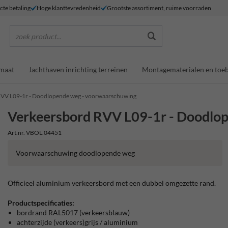
ecte betaling
Hoge klanttevredenheid
Grootste assortiment, ruime voorraden
zoek product...
maat
Jachthaven inrichting terreinen
Montagematerialen en toe
RVV L09-1r - Doodlopende weg - voorwaarschuwing
Verkeersbord RVV L09-1r - Doodlo
Art.nr. VBOL.04451
Voorwaarschuwing doodlopende weg
Officieel aluminium verkeersbord met een dubbel omgezette rand.
Productspecificaties:
bordrand RAL5017 (verkeersblauw)
achterzijde (verkeers)grijs / aluminium