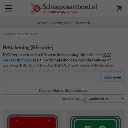
Snelle levering, ook bij maatwerk!
Verkeersborden RVV
Bebakening (BB-serie)
RVV verkeersborden BB-serie (bebakening) zijn officiële
RVV
verkeersborden
, zoals: hectometerborden voor de snelweg of
autoweg (BB08), UIT-Borden (BB02), Vluchthaven (BB06), en de
bekende rood, witte Bochtschilden (BB11 of BB12). Daarnaast bevat
deze categorie ook Vluchtheuvelbakens en verkeerszuilen (BB21 en
Lees meer
BB22). We hebben volop keuze voor je in soorten en maten. Ook voor
eigen terrein of bedrijventerreinen leveren wij borden op maat. Deze
Toon gerelateerde categorieën
bebakeningsborden zijn volledig reflecterend en duurzaam. Bekijk
alle RVV verkeersborden bebakening hieronder!
sorteer op: