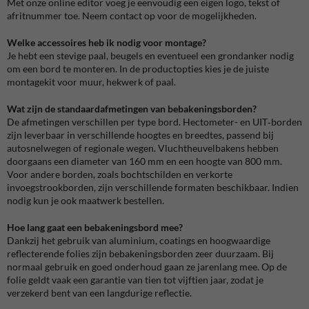
Met onze online editor voeg je eenvoudig een eigen logo, tekst of
afritnummer toe. Neem contact op voor de mogelijkheden.
Welke accessoires heb ik nodig voor montage?
Je hebt een stevige paal, beugels en eventueel een grondanker nodig
om een bord te monteren. In de productopties kies je de juiste
montagekit voor muur, hekwerk of paal.
Wat zijn de standaardafmetingen van bebakeningsborden?
De afmetingen verschillen per type bord. Hectometer- en UIT‑borden
zijn leverbaar in verschillende hoogtes en breedtes, passend bij
autosnelwegen of regionale wegen. Vluchtheuvelbakens hebben
doorgaans een diameter van 160 mm en een hoogte van 800 mm.
Voor andere borden, zoals bochtschilden en verkorte
invoegstrookborden, zijn verschillende formaten beschikbaar. Indien
nodig kun je ook maatwerk bestellen.
Hoe lang gaat een bebakeningsbord mee?
Dankzij het gebruik van aluminium, coatings en hoogwaardige
reflecterende folies zijn bebakeningsborden zeer duurzaam. Bij
normaal gebruik en goed onderhoud gaan ze jarenlang mee. Op de
folie geldt vaak een garantie van tien tot vijftien jaar, zodat je
verzekerd bent van een langdurige reflectie.