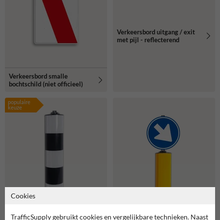
Verkeersbord uitgang / exit
met pijl - reflecterend
Verkeersbord smalle
bochtschild (niet officieel)
populaire
keuze
Cookies
TrafficSupply gebruikt cookies en vergelijkbare technieken. Naast