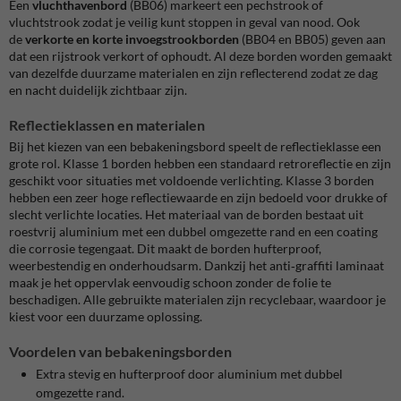
Een
vluchthavenbord
(BB06) markeert een pechstrook of
vluchtstrook zodat je veilig kunt stoppen in geval van nood. Ook
de
verkorte en korte invoegstrookborden
(BB04 en BB05) geven aan
dat een rijstrook verkort of ophoudt. Al deze borden worden gemaakt
van dezelfde duurzame materialen en zijn reflecterend zodat ze dag
en nacht duidelijk zichtbaar zijn.
Reflectieklassen en materialen
Bij het kiezen van een bebakeningsbord speelt de reflectieklasse een
grote rol. Klasse 1 borden hebben een standaard retroreflectie en zijn
geschikt voor situaties met voldoende verlichting. Klasse 3 borden
hebben een zeer hoge reflectiewaarde en zijn bedoeld voor drukke of
slecht verlichte locaties. Het materiaal van de borden bestaat uit
roestvrij aluminium met een dubbel omgezette rand en een coating
die corrosie tegengaat. Dit maakt de borden hufterproof,
weerbestendig en onderhoudsarm. Dankzij het anti‑graffiti laminaat
maak je het oppervlak eenvoudig schoon zonder de folie te
beschadigen. Alle gebruikte materialen zijn recyclebaar, waardoor je
kiest voor een duurzame oplossing.
Voordelen van bebakeningsborden
Extra stevig en hufterproof door aluminium met dubbel
omgezette rand.