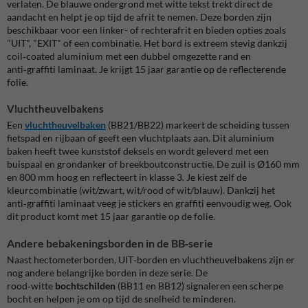
verlaten. De blauwe ondergrond met witte tekst trekt direct de
aandacht en helpt je op tijd de afrit te nemen. Deze borden zijn
beschikbaar voor een linker- of rechterafrit en bieden opties zoals
"UIT", "EXIT" of een combinatie. Het bord is extreem stevig dankzij
coil‑coated aluminium met een dubbel omgezette rand en
anti‑graffiti laminaat. Je krijgt 15 jaar garantie op de reflecterende
folie.
Vluchtheuvelbakens
Een
vluchtheuvelbaken
(BB21/BB22) markeert de scheiding tussen
fietspad en rijbaan of geeft een vluchtplaats aan. Dit aluminium
baken heeft twee kunststof deksels en wordt geleverd met een
buispaal en grondanker of breekboutconstructie. De zuil is Ø160 mm
en 800 mm hoog en reflecteert in klasse 3. Je kiest zelf de
kleurcombinatie (wit/zwart, wit/rood of wit/blauw). Dankzij het
anti‑graffiti laminaat veeg je stickers en graffiti eenvoudig weg. Ook
dit product komt met 15 jaar garantie op de folie.
Andere bebakeningsborden in de BB‑serie
Naast hectometerborden, UIT‑borden en vluchtheuvelbakens zijn er
nog andere belangrijke borden in deze serie. De
rood‑witte
bochtschilden
(BB11 en BB12) signaleren een scherpe
bocht en helpen je om op tijd de snelheid te minderen.