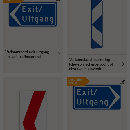
Verkeersbord exit uitgang
linksaf - reflecterend
Verkeersbord markering
(chevron) scherpe bocht of
obstakel blauw/wit -
reflecterend
populaire
keuze