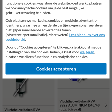
functionele cookies, waardoor de website goed werkt, plaatsen
we ook analytische cookies om je de best mogelijke
Verkeerszuil BB21
gebruikerservaring te bieden.
aluminium - zwart/wit klasse
3 reflecterend - met buispaal
Verkeerszuil BB22_D02ro -
Ook plaatsen we marketing cookies en mobiele advertentie-
48mm
aluminium geel
identifiers, waarmee wij en derde partijen gepersonaliseerde en
fluorescerend incl. flespaal
niet-gepersonaliseerde advertenties tonen
(advertentiepersonalisatie). Meer weten?
Lees hier alles over ons
cookiebeleid
.
Door op "Cookies accepteren" te klikken, ga je akkoord met de
instellingen van alle cookies. Indien je kiest voor
weigeren
,
plaatsen we alleen functionele en analytische cookies.
Cookies accepteren
Vluchtheuvelbaken RVV
BB22 ALUMINIUM Ø48/48
(t.b.v. buispaal)
Vluchtheuvelbaken RVV