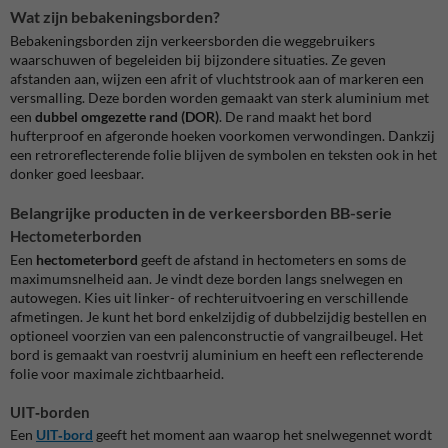
Wat zijn bebakeningsborden?
Bebakeningsborden zijn verkeersborden die weggebruikers
waarschuwen of begeleiden bij bijzondere situaties. Ze geven
afstanden aan, wijzen een afrit of vluchtstrook aan of markeren een
versmalling. Deze borden worden gemaakt van sterk aluminium met
een
dubbel omgezette rand (DOR)
. De rand maakt het bord
hufterproof en afgeronde hoeken voorkomen verwondingen. Dankzij
een retroreflecterende folie blijven de symbolen en teksten ook in het
donker goed leesbaar.
Belangrijke producten in de verkeersborden BB-serie
Hectometerborden
Een
hectometerbord
geeft de afstand in hectometers en soms de
maximumsnelheid aan. Je vindt deze borden langs snelwegen en
autowegen. Kies uit linker- of rechteruitvoering en verschillende
afmetingen. Je kunt het bord enkelzijdig of dubbelzijdig bestellen en
optioneel voorzien van een palenconstructie of vangrailbeugel. Het
bord is gemaakt van roestvrij aluminium en heeft een reflecterende
folie voor maximale zichtbaarheid.
UIT‑borden
Een
UIT‑bord
geeft het moment aan waarop het snelwegennet wordt