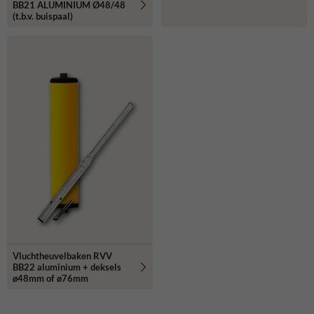
BB21 ALUMINIUM Ø48/48
(t.b.v. buispaal)
Vluchtheuvelbaken RVV
BB22 aluminium + deksels
ø48mm of ø76mm