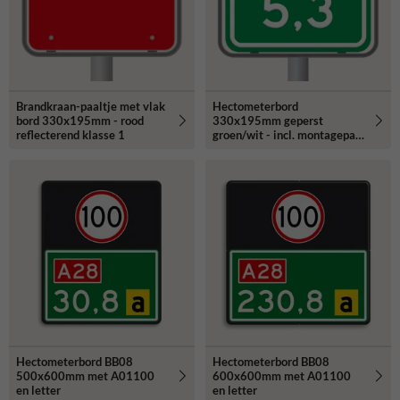
Brandkraan-paaltje met vlak
Hectometerbord
bord 330x195mm - rood
330x195mm geperst
reflecterend klasse 1
groen/wit - incl. montagepaal
staal
Hectometerbord BB08
Hectometerbord BB08
500x600mm met A01100
600x600mm met A01100
en letter
en letter