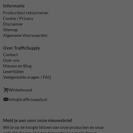
Informatie
Product(en) retourneren
Cookie / Privacy
Disclaimer
Sitemap
Algemene Voorwaarden
Over TrafficSupply
Contact
Over ons
Nieuws en Blog
Levertijden
Veelgestelde vragen / FAQ
Winkelmand
info@trafficsupply.nl
Meld je aan voor onze nieuwsbrief
Wil je op de hoogte blijven van onze producten en onze
ontwikkelingen. Vul dan hieronder je e-mailadres in.