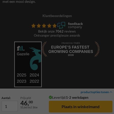
met een mooi design.
Klantbeoordelingen
Bekijk onze
7062
reviews
Ontvanger prestigieuze awards
productopties tonen
Levertijd:
1-2 werkdagen
Aantal:
Prijs p/st
46,
00
55,66
incl. btw
© 2026 TrafficSupply. Alle rechten voorbehouden.