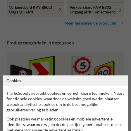
Verkeersbord RVV BB02l
Verkeersbord RVV BB02r
Uitgang - afrit
Uitgang afrit - reflecterend
Meer gerelateerde producten
Productcategorieën in deze groep
Cookies
TrafficSupply gebruikt cookies en vergelijkbare technieken. Naast
functionele cookies, waardoor de website goed werkt, plaatsen
we ook analytische cookies om je de best mogelijke
gebruikerservaring te bieden.
Bebakening (BB-serie)
Snelheidsborden (A-serie)
Voorr
Ook plaatsen we marketing cookies en mobiele advertentie-
identifiers, waarmee wij en derde partijen gepersonaliseerde en
niet-gepersonaliseerde advertenties tonen