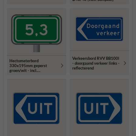
Verkeersbord RVV BB100l
Hectometerbord
- doorgaand verkeer links -
330x195mm geperst
reflecterend
groen/wit - incl.
montagepaal staal