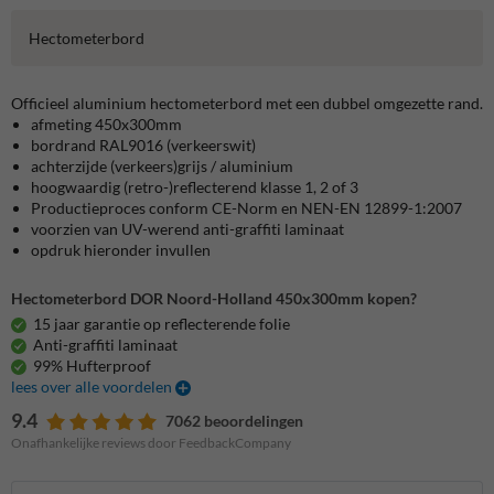
Hectometerbord
Officieel aluminium
hectometerbord
met een dubbel omgezette rand.
afmeting 450x300mm
bordrand RAL9016 (verkeerswit)
achterzijde (verkeers)grijs / aluminium
hoogwaardig (retro-)reflecterend klasse 1, 2 of 3
Productieproces conform CE-Norm en NEN-EN 12899-1:2007
voorzien van UV-werend anti-graffiti laminaat
opdruk hieronder invullen
Hectometerbord DOR Noord-Holland 450x300mm kopen?
15 jaar garantie op reflecterende folie
Anti-graffiti laminaat
99% Hufterproof
lees over alle voordelen
9.4
7062 beoordelingen
Onafhankelijke reviews door FeedbackCompany