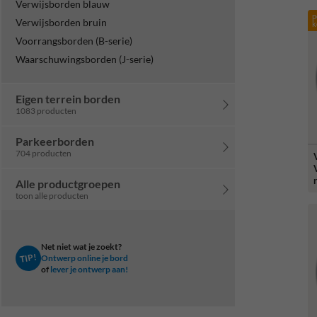
Verwijsborden blauw
p
Verwijsborden bruin
k
Voorrangsborden (B-serie)
Waarschuwingsborden (J-serie)
Eigen terrein borden
1083 producten
Parkeerborden
704 producten
V
Alle productgroepen
toon alle producten
Net niet wat je zoekt?
TIP!
Ontwerp online je bord
of
lever je ontwerp aan!