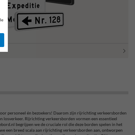
le
k, voor personeel én bezoekers! Daarom zijn rijrichting verkeersborden
 en losverkeer. Rijrichting verkeersborden vormen een essentieel
ebord.nl begrijpen we de cruciale rol die deze borden spelen in het
n we een breed scala aan rijrichting verkeersborden aan, ontworpen