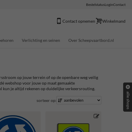
Bestelstatus
Login
Contact
Contact opnemen
Winkelmand
behoren
Verlichting en seinen
Over Scheepvaartbord.nl
ersstroom op jouw terrein of op de openbare weg veilig
 is dé webshop voor jouw op maat gemaakte
kun je altijd rekenen op duidelijke verkeersrouting.
alle shops
sorteer op: