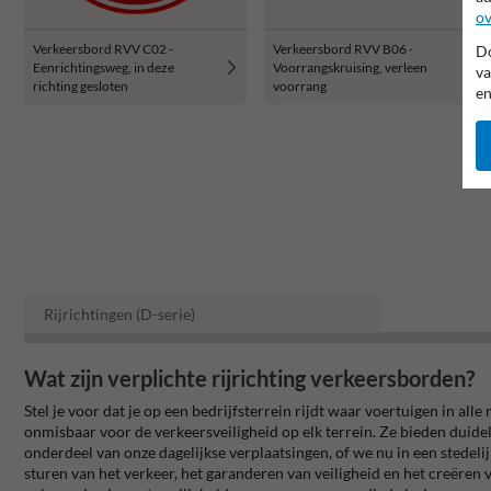
ov
Verkeersbord RVV C02 -
Verkeersbord RVV B06 -
Do
Eenrichtingsweg, in deze
Voorrangskruising, verleen
va
richting gesloten
voorrang
en
Rijrichtingen (D-serie)
Wat zijn verplichte rijrichting verkeersborden?
Stel je voor dat je op een bedrijfsterrein rijdt waar voertuigen in al
onmisbaar voor de verkeersveiligheid op elk terrein. Ze bieden duidel
onderdeel van onze dagelijkse verplaatsingen, of we nu in een stedeli
sturen van het verkeer, het garanderen van veiligheid en het creëren