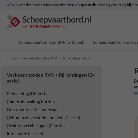
Nr. 1 webshop voor scheepvaartborden
Supersnelle levering
Korting bij dir
Scheepvaartborden BPR (officieel)
Scheepvaartborden op 
Home
Verkeersborden RVV
Rijrichting borden
R
Verkeersborden RVV > Rijrichtingen (D-
serie)
Be
en
v
Bebakening (BB-serie)
Camerabewaking borden
Documenten / lesmateriaal
Geboden en verboden borden (F-serie)
Geslotenverklaringen (C-serie)
Informatie (L-serie)