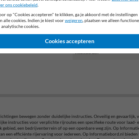
er ons cookiebeleid
.
or op "Cookies accepteren" te klikken, ga je akkoord met de instellingen
Verkeersbord RVV A01-15 -
n alle cookies. Indien je kiest voor
weigeren
, plaatsen we alleen functione
Maximum snelheid 15 km/h
 analytische cookies.
Cookies accepteren
Routeborden
le richtingen bewegen zonder duidelijke instructies. Onveilig en gevaarlij
ijke instructies voor verplichte rijroutes een specifieke route voor laad-
jk gebied, een bedrijventerrein of op een openbare weg zijn. Op Informati
 van een efficiënte rijervaring voor iedereen. Op Informatiebord.nl biede