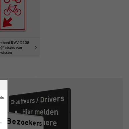
rsbord RVV D108
-)fietsers van
 wissen
ele
e