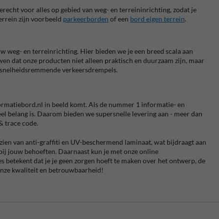
erecht voor alles op gebied van weg- en terreininrichting, zodat je
terrein zijn voorbeeld
parkeerborden
of een
bord eigen terrein
.
uw weg- en terreinrichting.
Hier bieden we je een breed scala aan
en dat onze producten niet alleen praktisch en duurzaam zijn, maar
of snelheidsremmende verkeersdrempels.
nformatiebord.nl in beeld komt. Als de nummer 1 informatie- en
eel belang is. Daarom bieden we supersnelle levering aan - meer dan
& trace code.
rzien van anti-graffiti en UV-beschermend laminaat, wat bijdraagt aan
t bij jouw behoeften. Daarnaast kun je met onze online
 betekent dat je je geen zorgen hoeft te maken over het ontwerp, de
onze kwaliteit en betrouwbaarheid!