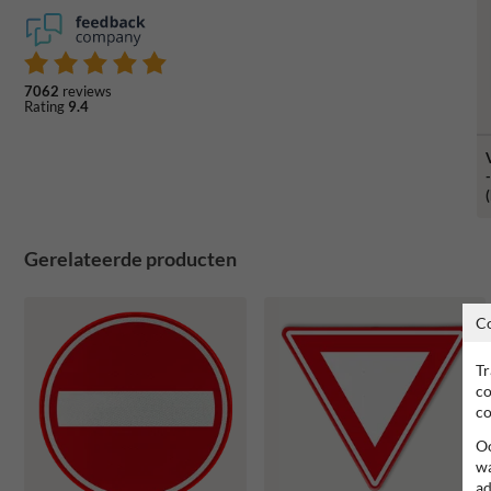
7062
reviews
Rating
9.4
Gerelateerde producten
C
Tr
co
co
Oo
wa
ad