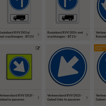
Routebord RVV D05al
Routebord RVV D05r met
Verkee
met vrachtwagen - BT15l
vrachtwagen - BT15r
Rotond
populair
keuze
Verkeersbord RVV D02f -
Verkeersbord RVV D02l -
Verkee
Gebod te passeren
Gebod links te passeren
Gebod r