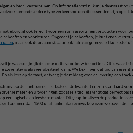
 eigen en bedrijventerreinen. Op Informatiebord.nl kun je daarnaast ook t
eld. Veelvoorkomende andere type verkeersborden die essentieel zijn op elk 
formatiebord.nl ook terecht voor een ruim assortiment producten voor jo
e behoeften en voorkeuren. Ongeacht je behoeften, je kunt erop vertrouw
erpalen
, maar ook duurzaam straatmeubilair van gerecycled kunststof 
 wil je waarschijnlijk de beste optie voor jouw behoeften. Dit is waar I
zowel stevig als weersbestendig zijn. We begrijpen dat tijd van essenti
 En als kers op de taart, ontvang je de middag voor de levering een track 
richting borden hebben een reflecterende kwaliteit en zijn standaard voo
n diverse maten en uitvoeringen, zodat je altijd iets vindt dat perfect pas
p een logische en leesbare manier. Dit geoptimaliseerde productieproces
ebaseerd op meer dan 4500 onafhankelijke reviews bewijzen we bovendien 