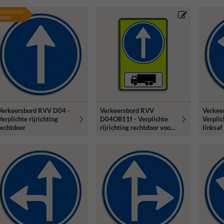
opulairste
euze
Verkeersbord RVV D04 -
Verkeersbord RVV
Verkee
erplichte rijrichting
D04OB11f - Verplichte
Verplic
rechtdoor
rijrichting rechtdoor voor
linksaf
vrachtwagens