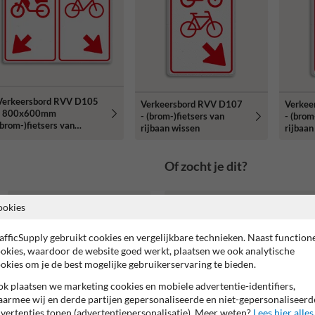
Verkeersbord RVV D105
Verkeersbord RVV D107
Verkee
- 800x600mm
- (brom-)fietsers van
- (brom
(brom-)fietsers van
rijbaan wissen
rijbaan
rijbaan wissen
Of zocht je dit?
ookies
afficSupply gebruikt cookies en vergelijkbare technieken. Naast function
okies, waardoor de website goed werkt, plaatsen we ook analytische
okies om je de best mogelijke gebruikerservaring te bieden.
k plaatsen we marketing cookies en mobiele advertentie-identifiers,
armee wij en derde partijen gepersonaliseerde en niet-gepersonaliseerd
vertenties tonen (advertentiepersonalisatie). Meer weten?
Lees hier alles