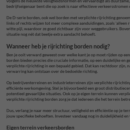
volgens de nieuwste veiligheidsnormen en vervaardigd als duurzame, w
bedrijfseigenaar bent die op zoek is naar effectieve verkeersstromen
De D-serie borden, ook wel borden met verplichte rijrichting genoem
links of rechts wijzen tot meer complexe aanduidingen, zoals 'alleen
witte pijl, waardoor ze goed zichtbaar zijn voor weggebruikers. Boven
situatie nog nét dat beetje extra aandacht behoeft.
Wanneer heb je rijrichting borden nodig?
Ben je ooit verward geweest over welke kant je op moet rijden op een b
borden bieden precies die cruciale informatie, op een duidelijke en 
verplichte rijrichting in een bepaald gebied. Dat kan rechtdoor zijn, 
verwarring kan ontstaan over de bedoelde richting.
Op bedrijventerreinen en industrieterreinen zijn verplichte rijricht
efficiënte werkomgeving. Stel je bijvoorbeeld een groot distributiece
potentieel gevaarlijke situaties. Ook op je eigen terrein kunnen verp
verplichte rijrichting borden zorg je dat iedereen die het terrein betr
Dus, verlang je naar meer structuur, veiligheid en efficiëntie op je te
jouw specifieke behoeften. Investeer vandaag nog in duidelijkheid en 
Eigen terrein verkeersborden