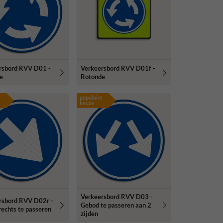
rsbord RVV D01 -
Verkeersbord RVV D01f -
e
Rotonde
e
populaire
keuze
Verkeersbord RVV D03 -
rsbord RVV D02r -
Gebod te passeren aan 2
echts te passeren
zijden