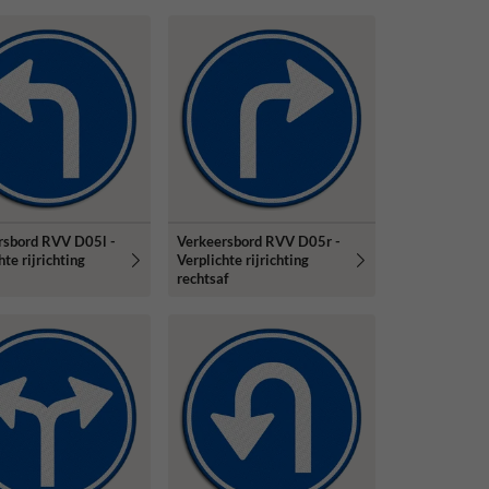
rsbord RVV D05l -
Verkeersbord RVV D05r -
hte rijrichting
Verplichte rijrichting
rechtsaf