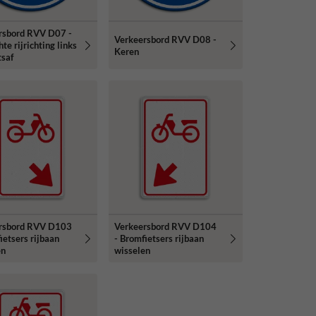
rsbord RVV D07 -
Verkeersbord RVV D08 -
hte rijrichting links
Keren
tsaf
rsbord RVV D103
Verkeersbord RVV D104
ietsers rijbaan
- Bromfietsers rijbaan
en
wisselen