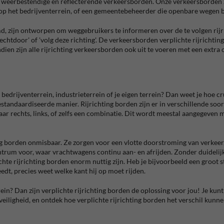
eerbestendige en reflecterende verkeersborden. Onze verkeersborden zijn
 op het bedrijventerrein, of een gemeentebeheerder die openbare wegen b
d, zijn ontworpen om weggebruikers te informeren over de te volgen rijr
 rechtdoor' of 'volg deze richting'. De verkeersborden verplichte rijrich
dien zijn alle rijrichting verkeersborden ook uit te voeren met een extr
edrijventerrein, industrieterrein of je eigen terrein? Dan weet je hoe cru
gestandaardiseerde manier. Rijrichting borden zijn er in verschillende s
naar rechts, links, of zelfs een combinatie. Dit wordt meestal aangegeven
ing borden onmisbaar. Ze zorgen voor een vlotte doorstroming van verkee
ntrum voor, waar vrachtwagens continu aan- en afrijden. Zonder duidelijke
lichte rijrichting borden enorm nuttig zijn. Heb je bijvoorbeeld een groo
eedt, precies weet welke kant hij op moet rijden.
rrein? Dan zijn verplichte rijrichting borden de oplossing voor jou! Je ku
veiligheid, en ontdek hoe verplichte rijrichting borden het verschil kun