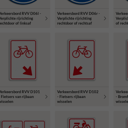
Verkeersbord RVV D06l -
Verkeersbord RVV D06r -
Verkee
erplichte rijrichting
Verplichte rijrichting
Verplic
rechtdoor of linksaf
rechtdoor of rechtsaf
of rech
Verkeersbord RVV D101
Verkeersbord RVV D102
Verkee
- Fietsers van rijbaan
- Fietsers rijbaan
- Bromf
wisselen
wisselen
wissel