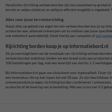
Verplichte rijrichting verkeersborden zijn dus essentieel op grote(re)
terrein er netjes uitziet en zo veilig en efficiënt mogelijk is ingede
Alles voor jouw terreininrichting
Naast alles op gebied van eigen terrein verkeersborden kun je op In
producten aan, allemaal ontworpen om te voldoen aan jouw specifiek
ook esthetisch aantrekkelijk. Denk hierbij aan rampalen of
anti parke
Rijrichting borden koop je op Informatiebord.nl
Als je overtuigd bent van de noodzaak van rijrichting verkeersborden,
verkeersborden webshop, bieden we een breed scala aan producten die 
100 bestellingen per dag, met een levertijd van slechts 1-2 werkdagen.
Bij Informatiebord.nl gaan we uitsluitend voor topkwaliteit. Onze rij
een levensduur die op kan lopen tot wel 20 jaar. Ze zijn beschikbaar i
ontwerpmodule je eigen rijrichting borden combineren / ontwerpen, o
productie of de levering van je bestelling. Met een score van 9,3 g