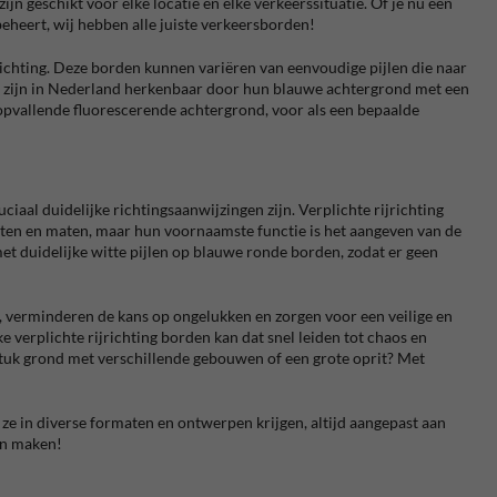
 geschikt voor elke locatie en elke verkeerssituatie. Of je nu een
eheert, wij hebben alle juiste verkeersborden!
ichting. Deze borden kunnen variëren van eenvoudige pijlen die naar
ting zijn in Nederland herkenbaar door hun blauwe achtergrond met een
a opvallende fluorescerende achtergrond, voor als een bepaalde
ciaal duidelijke richtingsaanwijzingen zijn. Verplichte rijrichting
oorten en maten, maar hun voornaamste functie is het aangeven van de
 met duidelijke witte pijlen op blauwe ronde borden, zodat er geen
r, verminderen de kans op ongelukken en zorgen voor een veilige en
 verplichte rijrichting borden kan dat snel leiden tot chaos en
t stuk grond met verschillende gebouwen of een grote oprit? Met
nt ze in diverse formaten en ontwerpen krijgen, altijd aangepast aan
nen maken!