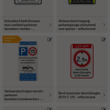
Entreebord bedrijfsnaam
Verkeersbord toegang
max snelheid parkeren
parkeergarage uitsluitend
bezoekers melden -
voor gasten - reflecterend
reflecterend
populaire
keuze
Verkeersbord eigen terrein -
Bord maximale doorrijhoogte
parkeren
(RVV C-19) - reflecterend
bezoekers/medewerkers -
wegsleepregeling - verboden
toegang