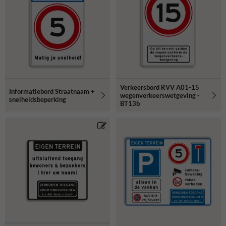
Verkeersbord RVV A01-15
Informatiebord Straatnaam +
wegenverkeerswetgeving -
snelheidsbeperking
BT13b