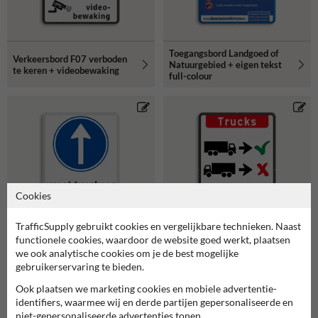
Toegangsbord Landgoed of
Verkeersbord F07 verboden
Natuurgebied + eigen tekst
te keren + videobewaking
full-colour
Cookies
TrafficSupply gebruikt cookies en vergelijkbare technieken. Naast
functionele cookies, waardoor de website goed werkt, plaatsen
we ook analytische cookies om je de best mogelijke
Routebord RVV D04
Verkeersbord - vrachtwagens
gebruikerservaring te bieden.
vrachtverkeer / vrachtauto
vooruit inrijden
verplichte rijrichting
Ook plaatsen we marketing cookies en mobiele advertentie-
identifiers, waarmee wij en derde partijen gepersonaliseerde en
niet-gepersonaliseerde advertenties tonen