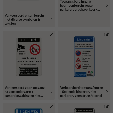
Toegangsbord ingang
bedrijventerrein route,
parkeren, vrachtverkeer -
reflecterend
Verkeersbord eigen terrein
met diverse symbolen &
teksten
Verkeersbord geen toegang
Verkeersbord toegang/entree
na zonsondergang +
- Spelende kinderen, niet
camerabewaking en niet
parkeren, geen drugs/alcohol
roken - reflecterend