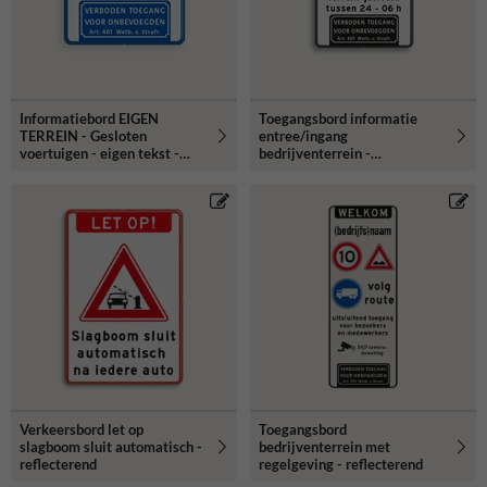
Informatiebord EIGEN
Toegangsbord informatie
TERREIN - Gesloten
entree/ingang
voertuigen - eigen tekst -
bedrijventerrein -
Camera - Art. 461
Reflecterend
Verkeersbord let op
Toegangsbord
slagboom sluit automatisch -
bedrijventerrein met
reflecterend
regelgeving - reflecterend