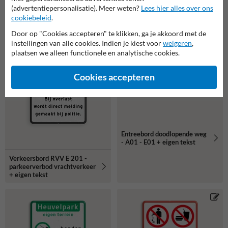
(advertentiepersonalisatie). Meer weten?
Lees hier alles over ons
cookiebeleid
.
Door op "Cookies accepteren" te klikken, ga je akkoord met de
instellingen van alle cookies. Indien je kiest voor
weigeren
,
plaatsen we alleen functionele en analytische cookies.
Cookies accepteren
Entreebord doodlopende weg
- A01 - E01 + eigen tekst
Verkeersbord RVV E 201 -
parkeerverbod vrachtverkeer
+ eigen tekst