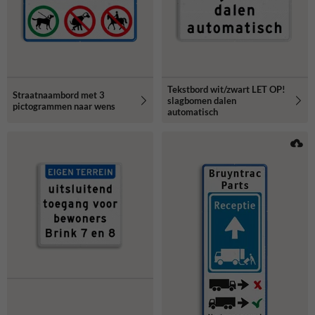
Tekstbord wit/zwart LET OP!
Straatnaambord met 3
slagbomen dalen
pictogrammen naar wens
automatisch