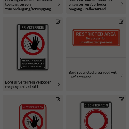
toegang tussen
eigen terrein/verboden
zonsondergang/zonsopgang -
toegang - reflecterend
reflecterend
Bord restricted area rood wit
- reflecterend
Bord privé terrein verboden
toegang artikel 461