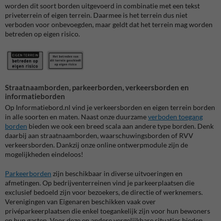
worden dit soort borden uitgevoerd in combinatie met een tekst
priveterrein of eigen terrein. Daarmee is het terrein dus niet
verboden voor onbevoegden, maar geldt dat het terrein mag worden
betreden op eigen risico.
Straatnaamborden, parkeerborden, verkeersborden en
informatieborden
Op Informatiebord.nl vind je verkeersborden en eigen terrein borden
in alle soorten en maten. Naast onze duurzame
verboden toegang
borden
bieden we ook een breed scala aan andere type borden. Denk
daarbij aan straatnaamborden, waarschuwingsborden of RVV
verkeersborden. Dankzij onze online ontwerpmodule zijn de
mogelijkheden eindeloos!
Parkeerborden
zijn beschikbaar in diverse uitvoeringen en
afmetingen. Op bedrijventerreinen vind je parkeerplaatsen die
exclusief bedoeld zijn voor bezoekers, de directie of werknemers.
Verenigingen van Eigenaren beschikken vaak over
privéparkeerplaatsen die enkel toegankelijk zijn voor hun bewoners
en hun gasten. Voor deze en andere vergelijkbare situaties bieden