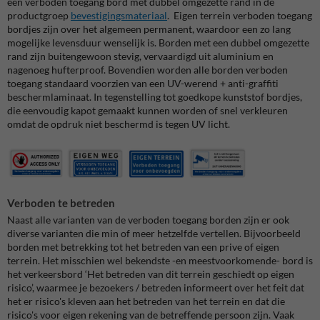
een verboden toegang bord met dubbel omgezette rand in de
productgroep
bevestigingsmateriaal
. Eigen terrein verboden toegang
bordjes zijn over het algemeen permanent, waardoor een zo lang
mogelijke levensduur wenselijk is. Borden met een dubbel omgezette
rand zijn buitengewoon stevig, vervaardigd uit aluminium en
nagenoeg hufterproof. Bovendien worden alle borden verboden
toegang standaard voorzien van een UV-werend + anti-graffiti
beschermlaminaat. In tegenstelling tot goedkope kunststof bordjes,
die eenvoudig kapot gemaakt kunnen worden of snel verkleuren
omdat de opdruk niet beschermd is tegen UV licht.
Verboden te betreden
Naast alle varianten van de verboden toegang borden zijn er ook
diverse varianten die min of meer hetzelfde vertellen. Bijvoorbeeld
borden met betrekking tot het betreden van een prive of eigen
terrein. Het misschien wel bekendste -en meestvoorkomende- bord is
het verkeersbord ‘
Het betreden van dit terrein geschiedt op eigen
risico’, waarmee je bezoekers / betreden informeert over het feit dat
het er risico's kleven aan het betreden van het terrein en dat die
risico's voor eigen rekening van de betreffende persoon zijn. Vaak