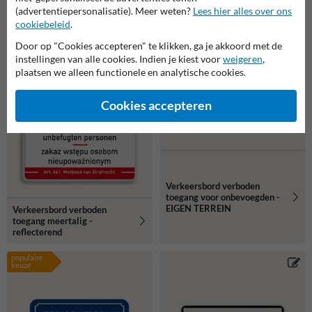
(advertentiepersonalisatie). Meer weten?
Lees hier alles over ons
Verkeersbord verboden
Verkeersbord verboden
toegang art.461 + naam -
toegang eigen terrein (BT03)
cookiebeleid
.
BT01
- reflecterend
Door op "Cookies accepteren" te klikken, ga je akkoord met de
instellingen van alle cookies. Indien je kiest voor
weigeren
,
plaatsen we alleen functionele en analytische cookies.
Cookies accepteren
Verkeersbord verboden
toegang voor onbevoegden -
EIGEN TERREIN
Verkeersbord verboden
toegang meertalig -
reflecterend
populaire
keuze