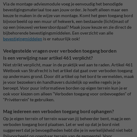
Via de montage-adviesmodule voeg je eenvoudig het benodigde
bevestigingsmateriaal toe aan jouw order. Je hoeft alleen maar een
keuze te maken in de wijze van montage. Komt het geen toegang bord
bijvoorbeeld op een muur of hekwerk, een bestaande (licht)mast of
op een (nieuwe) verkeersbordpaal? Maak jouw keuze en zie direct de
bijbehorende bevestigingsmiddelen. Een overzicht van alle
bevestigingmiddelen
is er natuurlijk ook!
Veelgestelde vragen over verboden toegang borden
Is een verwijzing naar artikel 461 verplicht?
Niet strikt verplicht, maar in de praktijk wel aan te raden. Artikel 461
Wetboek van Strafrecht is het artikel dat gaat over verboden toegang
op andermans grond. Door dit artikel op het bord te vermelden, maak
je voor bezoekers én handhavers duidelijk op welke regels je je
beroept. Voor puur informatieve borden op eigen terrein kun je er
ook voor kiezen om alleen “Verboden toegang voor onbevoegden” of
“Privéterrein” te gebruiken.
Mag iedereen een verboden toegang bord ophangen?
Op je eigen terrein of terrein waarvan jij beheerder bent, mag je een
verboden toegang bord plaatsen. Let er wel op dat je bord niet
suggereert dat je bevoegdheden hebt die je in werkelijkheid niet hebt
(bijvoorbeeld op openbaar terrein van de gemeente). Voor