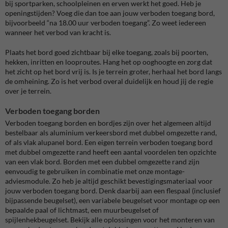
bij sportparken, schoolpleinen en erven werkt het goed. Heb je
openingstijden? Voeg die dan toe aan jouw verboden toegang bord,
bijvoorbeeld “na 18.00 uur verboden toegang”. Zo weet iedereen
wanneer het verbod van kracht is.
Plaats het bord goed zichtbaar bij elke toegang, zoals bij poorten,
hekken, inritten en looproutes. Hang het op ooghoogte en zorg dat
het zicht op het bord vrij is. Is je terrein groter, herhaal het bord langs
de omheining. Zo is het verbod overal duidelijk en houd jij de regie
over je terrein.
Verboden toegang borden
Verboden toegang borden en bordjes zijn over het algemeen altijd
bestelbaar als aluminium verkeersbord met dubbel omgezette rand,
of als vlak alupanel bord. Een eigen terrein verboden toegang bord
met dubbel omgezette rand heeft een aantal voordelen ten opzichte
van een vlak bord. Borden met een dubbel omgezette rand zijn
eenvoudig te gebruiken in combinatie met onze montage-
adviesmodule. Zo heb je altijd geschikt bevestigingsmateriaal voor
jouw verboden toegang bord. Denk daarbij aan een flespaal (inclusief
bijpassende beugelset), een variabele beugelset voor montage op een
bepaalde paal of lichtmast, een muurbeugelset of
spijlenhekbeugelset. Bekijk alle oplossingen voor het monteren van