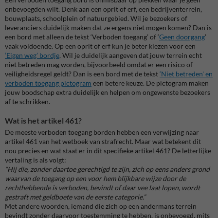
onbevoegden wilt. Denk aan een oprit of erf, een bedrijventerrein,
bouwplaats, schoolplein of natuurgebied.
Wil je bezoekers of
leveranciers duidelijk maken dat ze ergens niet mogen komen? Dan is
een bord met alleen de tekst
‘
Verboden toegang’ of ‘
Geen doorgang
’
vaak voldoende. Op een oprit of erf kun je beter kiezen voor een
‘Eigen weg’ bordje
.
Wil je duidelijk aangeven dat jouw terrein echt
niet betreden mag worden, bijvoorbeeld omdat er een risico of
veiligheidsregel geldt? Dan is een bord met de tekst
‘Niet betreden' en
verboden toegang pictogram
een betere keuze. De pictogram maken
jouw boodschap extra duidelijk en helpen om ongewenste bezoekers
af te schrikken.
Wat is het artikel 461?
De meeste verboden toegang borden hebben een verwijzing naar
artikel 461 van het wetboek van strafrecht. Maar wat betekent dit
nou precies en wat staat er in dit specifieke artikel 461? De letterlijke
vertaling is als volgt:
“Hij die, zonder daartoe gerechtigd te zijn, zich op eens anders grond
waarvan de toegang op een voor hem blijkbare wijze door de
rechthebbende is verboden, bevindt of daar vee laat lopen, wordt
gestraft met geldboete van de eerste categorie.”
Met andere woorden, iemand die zich op een andermans terrein
bevindt zonder daarvoor toestemming te hebben, is onbevoegd, mits