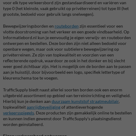
voor elk type verkeersbord zijn gestandaardiseerd en variëren van
type 0 (het kleinste, vaak gebruikt op privéterreinen) tot type III (het
grootste, bedoeld voor gebruik langs snelwegen).
Bewegwijzeringsborden en
routeborden
zijn essentieel voor een
vlotte doorstroming van het verkeer en een goede vindbaarheid. Op
Informatiebord.nl kun je eenvoudig je eigen verwijs- en routeborden
ontwerpen en bestellen. Deze borden zijn niet alleen bedoeld voor
openbare wegen, maar ook voor subtielere bewegwijzering op
privéterreinen. Ze zijn van topkwaliteit en voorzien van een
reflecterende opdruk, waardoor ze ook in het donker en bij slecht
weer goed zichtbaar zijn. Het is mogelijk om de borden aan te passen
aan je huisstijl, door bijvoorbeeld een logo, specifiek lettertype of
kleurenschema toe te voegen.
TrafficSupply biedt naast allerlei soorten borden ook een enorm
uitgebreid assortiment op gebied van terreininrichting en veiligheid.
Hierbij kun je denken aan
duurzaam kunststof straatmeubilair
,
topkwaliteit
aanrijdbeveiliging
of attentieverhogende
verkeersspiegels
. Deze producten zijn gemakkelijk online te bestellen
en kunnen indien gewenst door TrafficSupply’s plaatsingsdienst
worden geïnstalleerd.