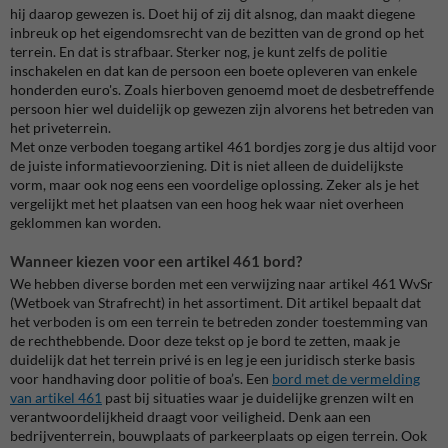
hij daarop gewezen is. Doet hij of zij dit alsnog, dan maakt diegene
inbreuk op het eigendomsrecht van de bezitten van de grond op het
terrein. En dat is strafbaar. Sterker nog, je kunt zelfs de politie
inschakelen en dat kan de persoon een boete opleveren van enkele
honderden euro's. Zoals hierboven genoemd moet de desbetreffende
persoon hier wel duidelijk op gewezen zijn alvorens het betreden van
het priveterrein.
Met onze verboden toegang artikel 461 bordjes zorg je dus altijd voor
de juiste informatievoorziening. Dit is niet alleen de duidelijkste
vorm, maar ook nog eens een voordelige oplossing. Zeker als je het
vergelijkt met het plaatsen van een hoog hek waar niet overheen
geklommen kan worden.
Wanneer kiezen voor een artikel 461 bord?
We hebben diverse borden met een verwijzing naar artikel 461 WvSr
(Wetboek van Strafrecht) in het assortiment. Dit artikel bepaalt dat
het verboden is om een terrein te betreden zonder toestemming van
de rechthebbende. Door deze tekst op je bord te zetten, maak je
duidelijk dat het terrein privé is en leg je een juridisch sterke basis
voor handhaving door politie of boa’s.
Een
bord met de vermelding
van artikel 461
past bij situaties waar je duidelijke grenzen wilt en
verantwoordelijkheid draagt voor veiligheid. Denk aan een
bedrijventerrein, bouwplaats of parkeerplaats op eigen terrein. Ook