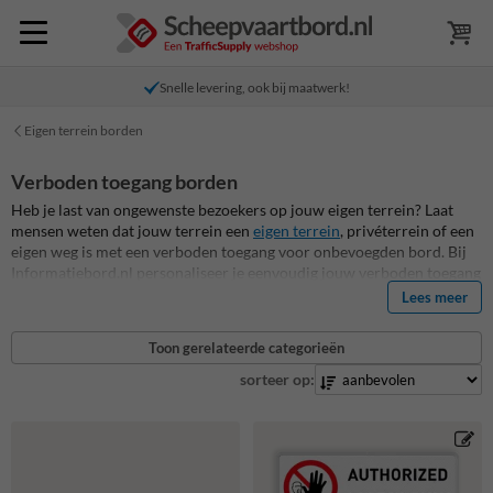
Snelle levering, ook bij maatwerk!
Eigen terrein borden
Verboden toegang borden
Heb je last van ongewenste bezoekers op jouw eigen terrein? Laat
mensen weten dat jouw terrein een
eigen terrein
, privéterrein of een
eigen weg is met een verboden toegang voor onbevoegden bord. Bij
Informatiebord.nl personaliseer je eenvoudig jouw verboden toegang
bord met eigen tekst, zodat het verboden toegang bord direct geldt
Lees meer
als eigen terrein bordje. De meeste verboden toegang bordjes zijn
uitgevoerd als echt aluminium verkeersbord met dubbel omgezette
Toon gerelateerde categorieën
rand, tenzij anders vermeld. Dit maakt onze verboden toegang
bordjes voor 99% hufterproof en daarmee zijn ze van de hoogste
sorteer op:
kwaliteit van Nederland! Bovendien zijn alle verboden toegang
bordjes standaard volledig reflecterend, dus altijd opvallend en goed
zichtbaar, en voorzien van een UV-werend anti-graffiti
beschermlaminaat. Bekijk hieronder alle standaard verboden toegang
borden voor prive terrein en eigen terrein, zoals het populaire bord