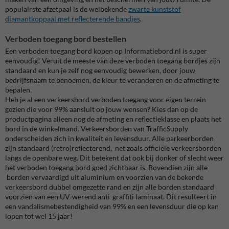
populairste afzetpaal is de welbekende
zwarte kunststof
diamantkoppaal met reflecterende bandjes
.
Verboden toegang bord bestellen
Een verboden toegang bord kopen op Informatiebord.nl is super
eenvoudig! Veruit de meeste van deze verboden toegang bordjes zijn
standaard en kun je zelf nog eenvoudig bewerken, door jouw
bedrijfsnaam te benoemen, de kleur te veranderen en de afmeting te
bepalen.
Heb je al een verkeersbord verboden toegang voor eigen terrein
gezien die voor 99% aansluit op jouw wensen? Kies dan op de
productpagina alleen nog de afmeting en reflectieklasse en plaats het
bord in de winkelmand. Verkeersborden van TrafficSupply
onderscheiden zich in kwaliteit en levensduur. Alle parkeerborden
zijn standaard (retro)reflecterend, net zoals officiële verkeersborden
langs de openbare weg. Dit betekent dat ook bij donker of slecht weer
het verboden toegang bord goed zichtbaar is. Bovendien zijn alle
borden vervaardigd uit aluminium en voorzien van de bekende
verkeersbord dubbel omgezette rand en zijn alle borden standaard
voorzien van een UV-werend anti-graffiti laminaat. Dit resulteert in
een vandalismebestendigheid van 99% en een levensduur die op kan
lopen tot wel 15 jaar!