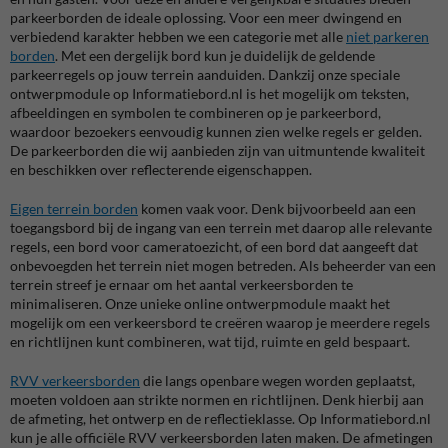
parkeerborden de ideale oplossing. Voor een meer dwingend en
verbiedend karakter hebben we een categorie met alle
niet parkeren
borden
. Met een dergelijk bord kun je duidelijk de geldende
parkeerregels op jouw terrein aanduiden. Dankzij onze speciale
ontwerpmodule op Informatiebord.nl is het mogelijk om teksten,
afbeeldingen en symbolen te combineren op je parkeerbord,
waardoor bezoekers eenvoudig kunnen zien welke regels er gelden.
De parkeerborden die wij aanbieden zijn van uitmuntende kwaliteit
en beschikken over reflecterende eigenschappen.
Eigen terrein borden
komen vaak voor. Denk bijvoorbeeld aan een
toegangsbord bij de ingang van een terrein met daarop alle relevante
regels, een bord voor cameratoezicht, of een bord dat aangeeft dat
onbevoegden het terrein niet mogen betreden. Als beheerder van een
terrein streef je ernaar om het aantal verkeersborden te
minimaliseren. Onze unieke online ontwerpmodule maakt het
mogelijk om een verkeersbord te creëren waarop je meerdere regels
en richtlijnen kunt combineren, wat tijd, ruimte en geld bespaart.
RVV verkeersborden
die langs openbare wegen worden geplaatst,
moeten voldoen aan strikte normen en richtlijnen. Denk hierbij aan
de afmeting, het ontwerp en de reflectieklasse. Op Informatiebord.nl
kun je alle officiële RVV verkeersborden laten maken. De afmetingen