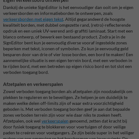
Eigen verkeersbord ontwerpen
Dankzij de unieke SignEditor is het eenvoudiger dan ooit om je eigen
verkeersborden en informatieborden te ontwerpen, zoals
verkeersborden met eigen tekst
. Altijd gegarandeerd de hoogste
kwaliteit borden, met dubbel omgezette rand, (retro)-reflecterende
opdruk en een uniek UV-werend anti-graffiti laminaat. Start met een
blanco ontwerp, of bewerk een bestaand product. Zodra je in de
SignEditor bent kun je eenvoudig diverse vooraf ingestelde zones
beperken met tekst, iconen of symbolen. Zo kun je eenvoudig geld
besparen door van drie of vier losse borden, een bord te maken! Een
aannemelijke situatie is een eigen terrein bord, met een verboden in
te rijden bord, met een betreden op eigen risico bord en tot slot een
verboden toegang bord.
Afzetpalen en verkeerspalen
Zowel verboden toegang borden als afzetpalen zijn noodzakelijk om
plekken te reguleren en te beveiligen. Ze helpen je om duidelijk te
maken welke delen off-limits zijn of waar extra voorzichtigheid
geboden is. Met verboden toegang borden geef je aan dat bepaalde
zones verboden terrein zijn voor wie daar niks te zoeken heeft.
Afzetpalen, ook wel
verkeerspalen
genoemd, zetten dat kracht bij
door fysiek toegang te blokkeren voor voertuigen of door veilige
paden te creëren voor voetgangers. Ze zijn beide super in het veiliger
maken van een omgeving en het beschermen van jouw ruimte. De