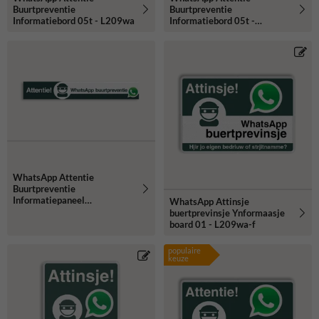
Buurtpreventie
Buurtpreventie
Informatiebord 05t - L209wa
Informatiebord 05t -
L209wa-g
WhatsApp Attentie
Buurtpreventie
Informatiepaneel
WhatsApp Attinsje
1500x230x32mm
buertprevinsje Ynformaasje
board 01 - L209wa-f
populaire
keuze