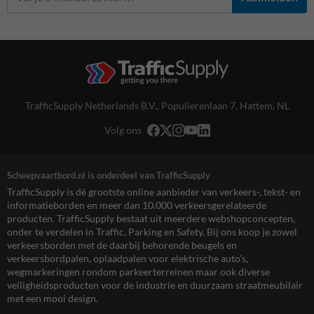
TrafficSupply Netherlands B.V.,
Populierenlaan 7
,
Hattem, NL
Volg ons
Scheepvaartbord.nl is onderdeel van TrafficSupply
TrafficSupply is dé grootste online aanbieder van verkeers-, tekst- en
informatieborden en meer dan 10.000 verkeersgerelateerde
producten. TrafficSupply bestaat uit meerdere webshopconcepten,
onder te verdelen in Traffic, Parking en Safety. Bij ons koop je zowel
verkeersborden met de daarbij behorende beugels en
verkeersbordpalen, oplaadpalen voor elektrische auto’s,
wegmarkeringen rondom parkeerterreinen maar ook diverse
veiligheidsproducten voor de industrie en duurzaam straatmeubilair
met een mooi design.