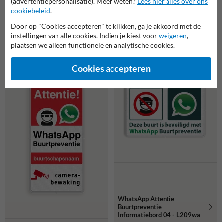
(advertentiepersonalisatie). Meer weten?
Lees hier alles over ons
cookiebeleid
.
Door op "Cookies accepteren" te klikken, ga je akkoord met de
WhatsApp Attentie
WhatsApp Attentie
instellingen van alle cookies. Indien je kiest voor
weigeren
,
Buurtpreventie
Buurtpreventie
plaatsen we alleen functionele en analytische cookies.
Informatiebord 03 - L209wa-
Informatiebord 03 - L209wa-
b
g
Cookies accepteren
WhatsApp Attentie
Buurtpreventie
Informatiebord 04 - L209wa