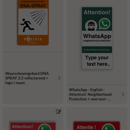
Waarschuwingsbord DNA
SPRAY 2:3 reflecterend +
logo / naam
WhatsApp - English -
Attention! Neighborhood
Protection + own text -
L209wa-g