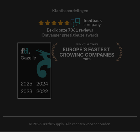
Klantbeoordelingen
Bekijk onze
7061
reviews
Ontvanger prestigieuze awards
© 2026 TrafficSupply. Alle rechten voorbehouden.