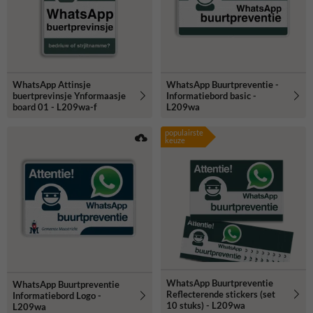
WhatsApp Attinsje
WhatsApp Buurtpreventie -
buertprevinsje Ynformaasje
Informatiebord basic -
board 01 - L209wa-f
L209wa
populairste
keuze
WhatsApp Buurtpreventie
WhatsApp Buurtpreventie
Reflecterende stickers (set
Informatiebord Logo -
10 stuks) - L209wa
L209wa