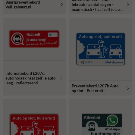
Buurtpreventiebord
inbraak - aantal dagen -
Veiligebuurt.nl
magnetisch - haal zelf je auto
leeg! + cijferset 0 t/m 9
Informatiebord L207d,
autoinbraak haal zelf je auto
leeg - reflecterend
Preventiebord L207b Auto
op slot - Buit eruit!