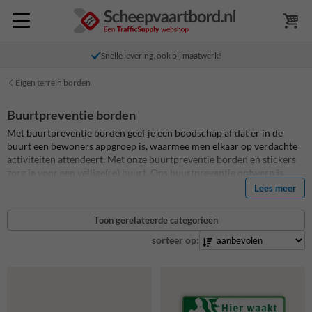
Snelle levering, ook bij maatwerk!
Eigen terrein borden
Buurtpreventie borden
Met buurtpreventie borden geef je een boodschap af dat er in de
buurt een bewoners appgroep is, waarmee men elkaar op verdachte
activiteiten attendeert. Met onze buurtpreventie borden en stickers
zorg je voor een veilige(re) buurt. Ons buurtpreventie ontwerp is
landelijk het meest herkenbare ontwerp. Ook in omliggende landen
Lees meer
passen we dit ontwerp inmiddels toe zodat de herkenbaarheid nog
groter zal worden bij buitenlandse bezoekers. Al onze Buurtpreventie
Toon gerelateerde categorieën
borden zijn standaard reflecterend en daardoor ook goed zichtbaar
bij donker en slecht weer. Ook zijn onze buurtpreventie borden
sorteer op:
standaard voorzien van een Anti-Graffiti coating!