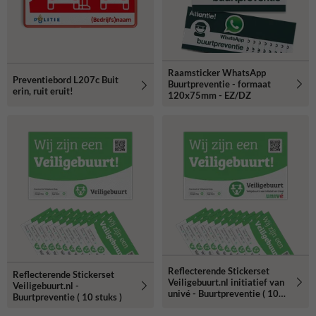
Raamsticker WhatsApp
Preventiebord L207c Buit
Buurtpreventie - formaat
erin, ruit eruit!
120x75mm - EZ/DZ
Reflecterende Stickerset
Reflecterende Stickerset
Veiligebuurt.nl initiatief van
Veiligebuurt.nl -
univé - Buurtpreventie ( 10
Buurtpreventie ( 10 stuks )
stuks )