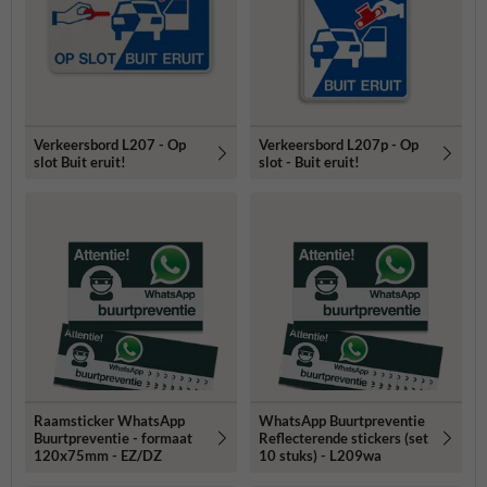
Verkeersbord L207 - Op
Verkeersbord L207p - Op
slot Buit eruit!
slot - Buit eruit!
Raamsticker WhatsApp
WhatsApp Buurtpreventie
Buurtpreventie - formaat
Reflecterende stickers (set
120x75mm - EZ/DZ
10 stuks) - L209wa