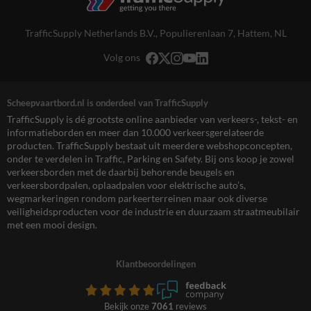
TrafficSupply Netherlands B.V.,
Populierenlaan 7
,
Hattem, NL
Volg ons
Scheepvaartbord.nl is onderdeel van TrafficSupply
TrafficSupply is dé grootste online aanbieder van verkeers-, tekst- en
informatieborden en meer dan 10.000 verkeersgerelateerde
producten. TrafficSupply bestaat uit meerdere webshopconcepten,
onder te verdelen in Traffic, Parking en Safety. Bij ons koop je zowel
verkeersborden met de daarbij behorende beugels en
verkeersbordpalen, oplaadpalen voor elektrische auto’s,
wegmarkeringen rondom parkeerterreinen maar ook diverse
veiligheidsproducten voor de industrie en duurzaam straatmeubilair
met een mooi design.
Klantbeoordelingen
Bekijk onze
7061
reviews