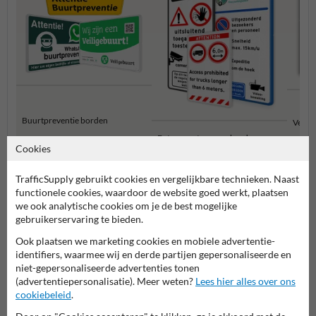
Buurtpreventie borden
Verbo
Entree- en toegangsborden
Cookies
TrafficSupply gebruikt cookies en vergelijkbare technieken. Naast
Eigen terrein borden
functionele cookies, waardoor de website goed werkt, plaatsen
we ook analytische cookies om je de best mogelijke
gebruikerservaring te bieden.
Ook plaatsen we marketing cookies en mobiele advertentie-
identifiers, waarmee wij en derde partijen gepersonaliseerde en
niet-gepersonaliseerde advertenties tonen
(advertentiepersonalisatie). Meer weten?
Lees hier alles over ons
cookiebeleid
.