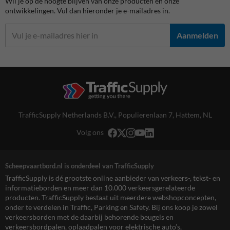
Wil je op de hoogte blijven van onze producten en onze
ontwikkelingen. Vul dan hieronder je e-mailadres in.
Aanmelden
TrafficSupply Netherlands B.V.,
Populierenlaan 7
,
Hattem, NL
Volg ons
Scheepvaartbord.nl is onderdeel van TrafficSupply
TrafficSupply is dé grootste online aanbieder van verkeers-, tekst- en
informatieborden en meer dan 10.000 verkeersgerelateerde
producten. TrafficSupply bestaat uit meerdere webshopconcepten,
onder te verdelen in Traffic, Parking en Safety. Bij ons koop je zowel
verkeersborden met de daarbij behorende beugels en
verkeersbordpalen, oplaadpalen voor elektrische auto’s,