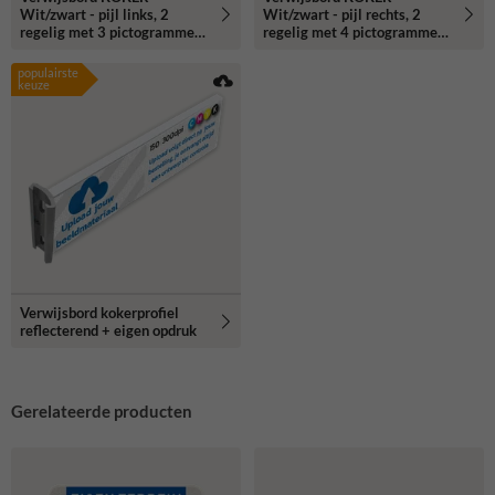
Wit/zwart - pijl links, 2
Wit/zwart - pijl rechts, 2
regelig met 3 pictogrammen
regelig met 4 pictogrammen
- Klasse 3 reflecterend
- Klasse 3 reflecterend
populairste
keuze
Verwijsbord kokerprofiel
reflecterend + eigen opdruk
Gerelateerde producten