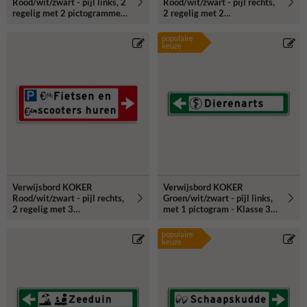
Rood/wit/zwart - pijl links, 2
Rood/wit/zwart - pijl rechts,
regelig met 2 pictogrammen
2 regelig met 2
- Klasse 3 reflecterend
pictogrammen - Klasse 3
reflecterend
populaire
keuze
Verwijsbord KOKER
Verwijsbord KOKER
Rood/wit/zwart - pijl rechts,
Groen/wit/zwart - pijl links,
2 regelig met 3
met 1 pictogram - Klasse 3
pictogrammen - Klasse 3
reflecterend
reflecterend
populaire
keuze