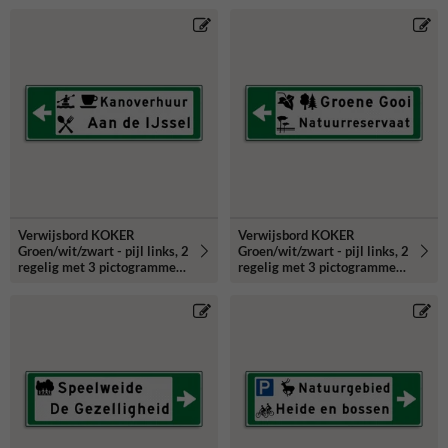
Verwijsbord KOKER
Verwijsbord KOKER
Groen/wit/zwart - pijl links, 2
Groen/wit/zwart - pijl links, 2
regelig met 3 pictogrammen
regelig met 3 pictogrammen
- Klasse 3 reflecterend
- Klasse 3 reflecterend