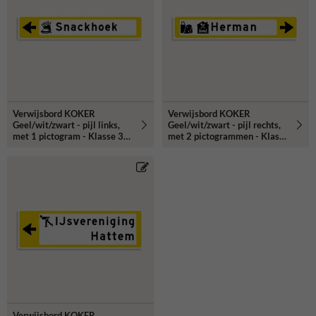
van het kokerprofiel is dat het zowel enkelzijdig als dubbelzijdig kan
worden uitgevoerd. Onze verwijskokers zijn standaard reflecterend
klasse 3 uitgevoerd en voorzien van versterkt kokerprofiel.
Verwijsbord KOKER
Verwijsbord KOKER
Geel/wit/zwart - pijl links,
Geel/wit/zwart - pijl rechts,
met 1 pictogram - Klasse 3
met 2 pictogrammen - Klasse
reflecterend
3 reflecterend
Verwijsbord KOKER