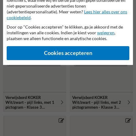
identifiers, waarmee wij en derde partijen gepersonaliseerde en
niet-gepersonaliseerde advertenties tonen
Verwijsbord KOKER
Verwijsbord KOKER
(advertentiepersonalisatie). Meer weten?
Lees hier alles over ons
Zwart/wit/zwart - pijl rechts,
Zwart/wit/zwart - pijl rechts,
cookiebeleid
.
2 regelig met 2
2 regelig met 4
pictogrammen - Klasse 3
pictogrammen - Klasse 3
Door op "Cookies accepteren" te klikken, ga je akkoord met de
reflecterend
reflecterend
instellingen van alle cookies. Indien je kiest voor
weigeren
,
plaatsen we alleen functionele en analytische cookies.
Cookies accepteren
Verwijsbord KOKER
Verwijsbord KOKER
Wit/zwart - pijl links, met 1
Wit/zwart - pijl links, met 2
pictogram - Klasse 3
pictogrammen - Klasse 3
reflecterend
reflecterend