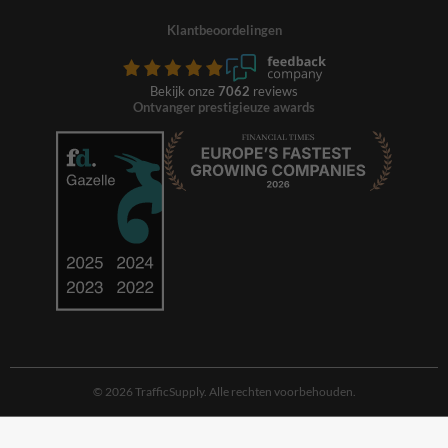
Klantbeoordelingen
Bekijk onze
7062
reviews
Ontvanger prestigieuze awards
© 2026 TrafficSupply. Alle rechten voorbehouden.