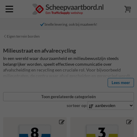
Snelle levering, ook bij maatwerk!
Eigen terrein borden
Milieustraat en afvalrecycling
In een wereld waar duurzaamheid en milieubewustzijn steeds
belangrijker worden, speelt effectieve communicatie over
afvalscheiding en recycling een cruciale rol. Voor bijvoorbeeld
milieustraten, de centra waar afval gescheiden en gerecycled wordt,
zijn duidelijke en informatieve borden onmisbaar. Deze borden
Lees meer
helpen bezoekers bij het correct scheiden van hun afval, wat
bijdraagt aan een efficiëntere recycling en een schonere omgeving.
Toon gerelateerde categorieën
Met onze unieke online ontwerpmodules.is het nu mogelijk om deze
borden volledig naar eigen wens te personaliseren. In de
sorteer op:
ontwerpmodule kunnen verschillende bordtypes, afmetingen,
kleuren, pictogrammen, en lettertypes gekozen en gecombineerd
worden, waardoor elk bord niet alleen functioneel is, maar ook
visueel onderscheidend, herkenbaar en volledig aangepast aan de
specifieke behoeften van de locatie.