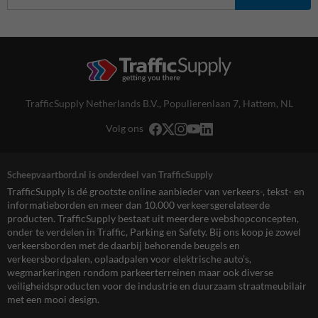
TrafficSupply Netherlands B.V.,
Populierenlaan 7
,
Hattem, NL
Volg ons
Scheepvaartbord.nl is onderdeel van TrafficSupply
TrafficSupply is dé grootste online aanbieder van verkeers-, tekst- en
informatieborden en meer dan 10.000 verkeersgerelateerde
producten. TrafficSupply bestaat uit meerdere webshopconcepten,
onder te verdelen in Traffic, Parking en Safety. Bij ons koop je zowel
verkeersborden met de daarbij behorende beugels en
verkeersbordpalen, oplaadpalen voor elektrische auto’s,
wegmarkeringen rondom parkeerterreinen maar ook diverse
veiligheidsproducten voor de industrie en duurzaam straatmeubilair
met een mooi design.