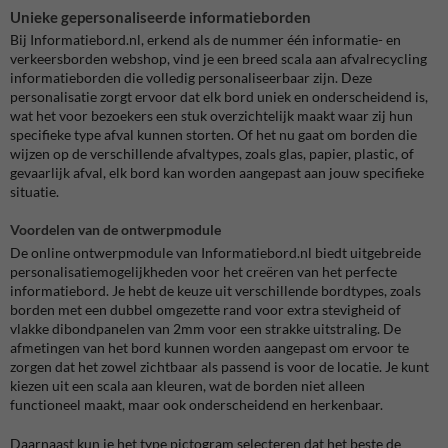
Unieke gepersonaliseerde informatieborden
Bij Informatiebord.nl, erkend als de nummer één informatie- en
verkeersborden webshop, vind je een breed scala aan afvalrecycling
informatieborden die volledig personaliseerbaar zijn​​. Deze
personalisatie zorgt ervoor dat elk bord uniek en onderscheidend is,
wat het voor bezoekers een stuk overzichtelijk maakt waar zij hun
specifieke type afval kunnen storten. Of het nu gaat om borden die
wijzen op de verschillende afvaltypes, zoals glas, papier, plastic, of
gevaarlijk afval, elk bord kan worden aangepast aan jouw specifieke
situatie.
Voordelen van de ontwerpmodule
De online ontwerpmodule van Informatiebord.nl biedt uitgebreide
personalisatiemogelijkheden voor het creëren van het perfecte
informatiebord. Je hebt de keuze uit verschillende bordtypes, zoals
borden met een dubbel omgezette rand voor extra stevigheid of
vlakke dibondpanelen van 2mm voor een strakke uitstraling. De
afmetingen van het bord kunnen worden aangepast om ervoor te
zorgen dat het zowel zichtbaar als passend is voor de locatie. Je kunt
kiezen uit een scala aan kleuren, wat de borden niet alleen
functioneel maakt, maar ook onderscheidend en herkenbaar.
Daarnaast kun je het type pictogram selecteren dat het beste de