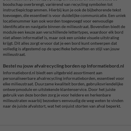
boodschap overbrengt, variërend van recycling symbolen tot
instructiepictogrammen. Hierbij kun je ook de bijbehorende tekst
toevoegen, die essentieel is voor duidelijke communicatie. Een uniek
locatienummer kan ook worden toegevoegd voor eenvoudige
identificatie en navigatie binnen de milieustraat. Bovendien biedt de
module een keuze aan verschillende lettertypes, waardoor elk bord
niet alleen informatief is, maar ook een unieke visuele uitstraling
krijgt. Dit alles zorgt ervoor dat je een bord kunt ontwerpen dat
volledig is afgestemd op de specifieke behoeften en stijl van jouw
milieustraat.
Bestel nu jouw afvalrecycling borden op Informatiebord.nl
Informatiebord.nl biedt een uitgebreid assortiment aan
personaliseerbare afvalrecycling informatieborden, essentieel voor
elke milieustraat. Duurzame kwaliteit borden, gebruiksvriendelijke
ontwerpmodule en uitstekende klantenservice. Door het juiste
gebruik van deze borden zorg je voor heldere en herkenbare
milieustraten waarbij bezoekers eenvoudig de weg weten te vinden
naar de juiste afvalstort, wat het onjuist storten van afval beperkt.