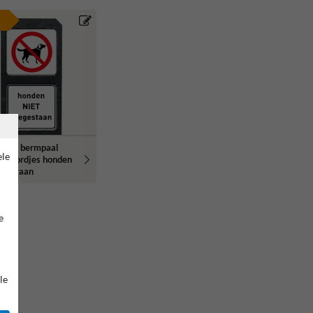
e
arde bermpaal
ele
ee bordjes honden
egestaan
e
le