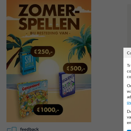
C
Tr
co
co
Oo
wa
ad
ov
Do
va
en