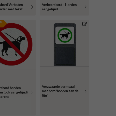
sbord Verboden
Verkeersbord - Honden
onden met tekst
aangelijnd
te
Verzwaarde bermpaal
rsbord honden
met bord 'honden aan de
n (ook aangelijnd)
lijn'
cterend