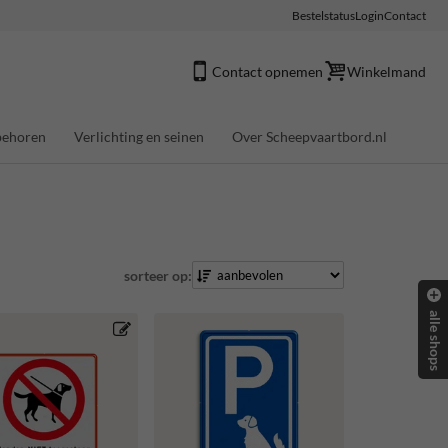
Bestelstatus
Login
Contact
Contact opnemen
Winkelmand
behoren
Verlichting en seinen
Over Scheepvaartbord.nl
sorteer op:
alle shops