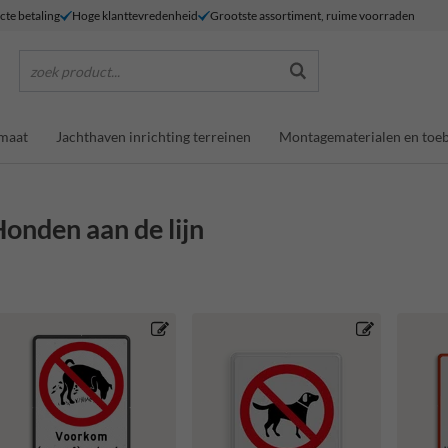
ecte betaling
Hoge klanttevredenheid
Grootste assortiment, ruime voorraden
zoek product...
maat
Jachthaven inrichting terreinen
Montagematerialen en toe
onden aan de lijn