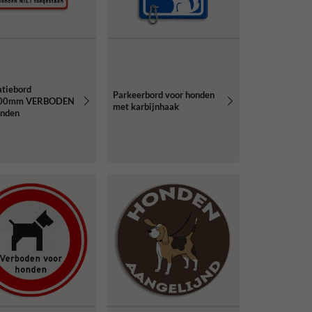
atiebord
Parkeerbord voor honden
00mm VERBODEN
met karbijnhaak
onden