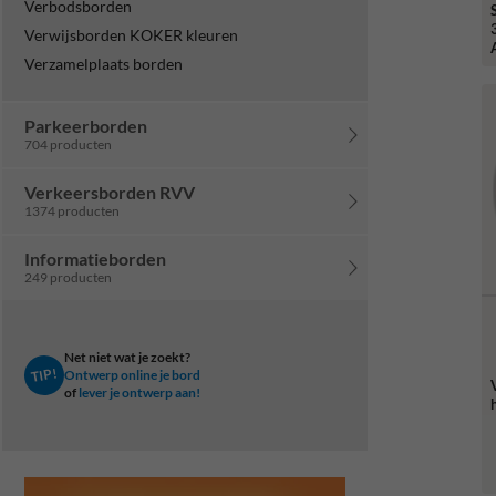
Verbodsborden
Verwijsborden KOKER kleuren
Verzamelplaats borden
l
Parkeerborden
704 producten
Verkeersborden RVV
1374 producten
Informatieborden
249 producten
Net niet wat je zoekt?
TIP!
Ontwerp online je bord
of
lever je ontwerp aan!