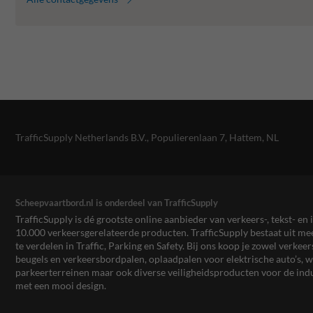
TrafficSupply Netherlands B.V.,
Populierenlaan 7
,
Hattem, NL
Scheepvaartbord.nl is onderdeel van TrafficSupply
TrafficSupply is dé grootste online aanbieder van verkeers-, tekst- 
10.000 verkeersgerelateerde producten. TrafficSupply bestaat uit 
te verdelen in Traffic, Parking en Safety. Bij ons koop je zowel verk
beugels en verkeersbordpalen, oplaadpalen voor elektrische auto’s
parkeerterreinen maar ook diverse veiligheidsproducten voor de ind
met een mooi design.