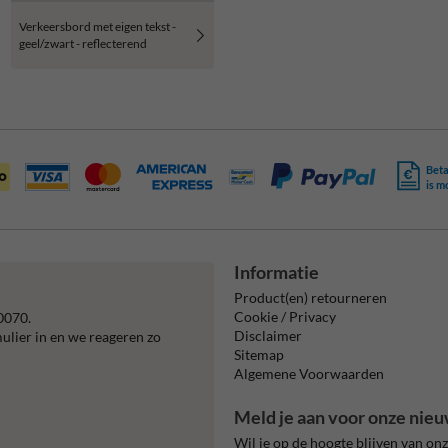
Verkeersbord met eigen tekst -
geel/zwart - reflecterend
Beta
is m
Informatie
Product(en) retourneren
Cookie / Privacy
0070.
Disclaimer
mulier in en we reageren zo
Sitemap
Algemene Voorwaarden
Meld je aan voor onze nieu
Wil je op de hoogte blijven van on