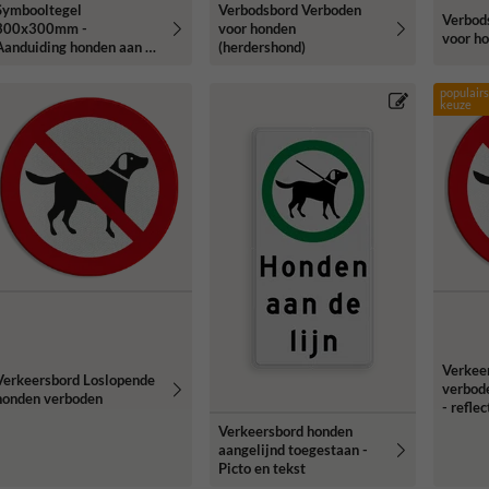
Symbooltegel
Verbodsbord Verboden
Verbod
300x300mm -
voor honden
voor h
Aanduiding honden aan de
(herdershond)
ijn
populairs
keuze
Verkee
Verkeersbord Loslopende
verbode
honden verboden
- refle
Verkeersbord honden
aangelijnd toegestaan -
Picto en tekst