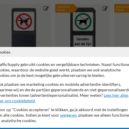
populaire
populair
keuze
keuze
ookies
Verzwaarde bermpaal
Verzwaarde bermpaal
Verzwa
afficSupply gebruikt cookies en vergelijkbare technieken. Naast function
met bord 'honden niet
met twee bordjes honden
met tw
okies, waardoor de website goed werkt, plaatsen we ook analytische
toegestaan'
aan de lijn
niet to
okies om je de best mogelijke gebruikerservaring te bieden.
k plaatsen we marketing cookies en mobiele advertentie-identifiers,
armee wij en derde partijen gepersonaliseerde en niet-gepersonaliseerd
vertenties tonen (advertentiepersonalisatie). Meer weten?
Lees hier alles
er ons cookiebeleid
.
or op "Cookies accepteren" te klikken, ga je akkoord met de instellingen
n alle cookies. Indien je kiest voor
weigeren
, plaatsen we alleen functione
 analytische cookies.