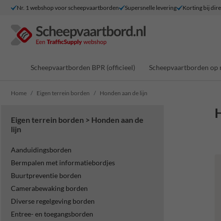
Nr. 1 webshop voor scheepvaartborden
Supersnelle levering
Korting bij dir
Scheepvaartborden BPR (officieel)
Scheepvaartborden op 
Home
Eigen terrein borden
Honden aan de lijn
H
Eigen terrein borden > Honden aan de
lijn
Aanduidingsborden
Bermpalen met informatiebordjes
Buurtpreventie borden
Camerabewaking borden
Diverse regelgeving borden
Entree- en toegangsborden