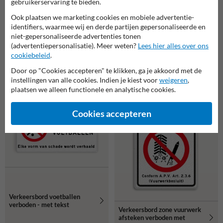
gebruikerservaring te bieden.
Ook plaatsen we marketing cookies en mobiele advertentie-
Verkeersbord verboden te
identifiers, waarmee wij en derde partijen gepersonaliseerde en
zwemmen - met tekst -
niet-gepersonaliseerde advertenties tonen
reflecterend
(advertentiepersonalisatie). Meer weten?
Lees hier alles over ons
cookiebeleid
.
Verkeersbord verboden foto's
Door op "Cookies accepteren" te klikken, ga je akkoord met de
en video's te maken, met
instellingen van alle cookies. Indien je kiest voor
weigeren
,
tekst
plaatsen we alleen functionele en analytische cookies.
Cookies accepteren
Verkeersbord voetballen
verboden - met tekst
Verkeersbord zone vuurwerk
afsteken verboden met