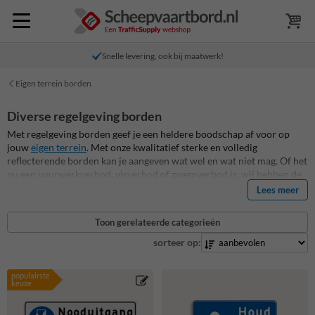
Snelle levering, ook bij maatwerk!
Eigen terrein borden
Diverse regelgeving borden
Met regelgeving borden geef je een heldere boodschap af voor op
jouw
eigen terrein
. Met onze kwalitatief sterke en volledig
reflecterende borden kan je aangeven wat wel en wat niet mag. Of het
nu een vuurwerkverbod, visverbod of zwemverbod is, wij hebben de
juiste borden op maat voor je. Je kan zelf een ontwerp aanleveren of
Lees meer
bijvoorbeeld de tekst en/of picto van Eikenprocessierups, Teek, vissen
of vogels voeren te wijzigen. Al onze regelgeving borden zijn
Toon gerelateerde categorieën
standaard reflecterend en daardoor ook goed zichtbaar bij donker en
slecht weer. Ook zijn onze vuurwerkverbod, verboden te voeren of
sorteer op:
andere regelgeving borden standaard voorzien van een Anti-Graffiti
coating!
populairste
keuze