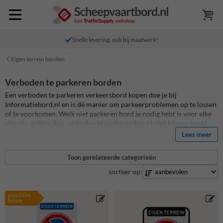
Snelle levering, ook bij maatwerk!
Eigen terrein borden
Verboden te parkeren borden
Een verboden te parkeren verkeersbord kopen doe je bij
Informatiebord.nl en is dé manier om parkeerproblemen op te lossen
of te voorkomen. Welk niet parkeren bord je nodig hebt is voor elke
situatie anders. Een verboden te parkeren bord helpt bijvoorbeeld
om foutparkeerders te voorkomen, maar een gepersonaliseerd
Lees meer
parkeerverbodsbord zorgt ook voor duidelijkheid bij bewoners en
bezoekers. Je kunt een standaard niet parkeren bord kopen voor
Toon gerelateerde categorieën
jouw prive parkeerplaats, maar je kunt ook zelf jouw eigen terrein
bord met verboden te parkeren ontwerpen en personaliseren. Kies
sorteer op:
uit meer dan 100 bestaande parkeerbord ontwerpen om te bewerken.
Alle niet parkeren verkeersborden op Informatiebord.nl zijn van de
populaire
hoogste kwaliteit en standaard voorzien van retro-reflecterende folie.
keuze
De levensduur op alle parkeerborden is daardoor tenminste 15 jaar
en daarmee van de hoogste kwaliteit van Nederland!