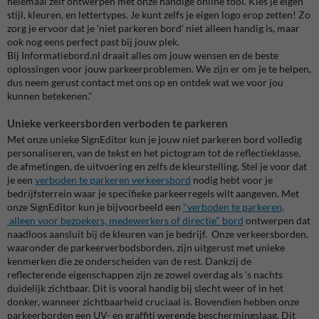
helemaal zelf ontwerpen met onze handige online tool. Kies je eigen
stijl, kleuren, en lettertypes. Je kunt zelfs je eigen logo erop zetten! Zo
zorg je ervoor dat je 'niet parkeren bord' niet alleen handig is, maar
ook nog eens perfect past bij jouw plek.
Bij Informatiebord.nl draait alles om jouw wensen en de beste
oplossingen voor jouw parkeerproblemen. We zijn er om je te helpen,
dus neem gerust contact met ons op en ontdek wat we voor jou
kunnen betekenen."
Unieke verkeersborden verboden te parkeren
Met onze unieke SignEditor kun je jouw niet parkeren bord volledig
personaliseren, van de tekst en het pictogram tot de reflectieklasse,
de afmetingen, de uitvoering en zelfs de kleurstelling. Stel je voor dat
je een
verboden te parkeren verkeersbord
nodig hebt voor je
bedrijfsterrein waar je specifieke parkeerregels wilt aangeven. Met
onze SignEditor kun je bijvoorbeeld een
"verboden te parkeren,
alleen voor bezoekers, medewerkers of directie" bord
ontwerpen dat
naadloos aansluit bij de kleuren van je bedrijf. Onze verkeersborden,
waaronder de parkeerverbodsborden, zijn uitgerust met unieke
kenmerken die ze onderscheiden van de rest. Dankzij de
reflecterende eigenschappen zijn ze zowel overdag als 's nachts
duidelijk zichtbaar. Dit is vooral handig bij slecht weer of in het
donker, wanneer zichtbaarheid cruciaal is. Bovendien hebben onze
parkeerborden een UV- en graffiti werende beschermingslaag. Dit