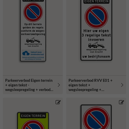
Parkeerverbod Eigen terrein
Parkeerverbod RVV E01 +
+ eigen tekst -
eigen tekst +
wegsleepregeling + verboden
wegsleepregeling +
toegang - Art461
(bedrijfs)naam