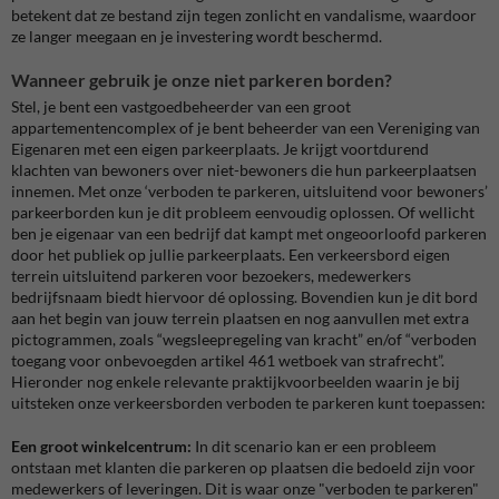
betekent dat ze bestand zijn tegen zonlicht en vandalisme, waardoor
ze langer meegaan en je investering wordt beschermd.
Wanneer gebruik je onze niet parkeren borden?
Stel, je bent een vastgoedbeheerder van een groot
appartementencomplex of je bent beheerder van een Vereniging van
Eigenaren met een eigen parkeerplaats. Je krijgt voortdurend
klachten van bewoners over niet-bewoners die hun parkeerplaatsen
innemen. Met onze ‘verboden te parkeren, uitsluitend voor bewoners’
parkeerborden kun je dit probleem eenvoudig oplossen. Of wellicht
ben je eigenaar van een bedrijf dat kampt met ongeoorloofd parkeren
door het publiek op jullie parkeerplaats. Een verkeersbord eigen
terrein uitsluitend parkeren voor bezoekers, medewerkers
bedrijfsnaam biedt hiervoor dé oplossing. Bovendien kun je dit bord
aan het begin van jouw terrein plaatsen en nog aanvullen met extra
pictogrammen, zoals “wegsleepregeling van kracht” en/of “verboden
toegang voor onbevoegden artikel 461 wetboek van strafrecht”.
Hieronder nog enkele relevante praktijkvoorbeelden waarin je bij
uitsteken onze verkeersborden verboden te parkeren kunt toepassen:
Een groot winkelcentrum:
In dit scenario kan er een probleem
ontstaan met klanten die parkeren op plaatsen die bedoeld zijn voor
medewerkers of leveringen. Dit is waar onze "verboden te parkeren"