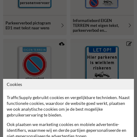
Informatiebord EIGEN
Parkeerverbod pictogram
TERREIN met eigen tekst,
E01 met tekst naar wens
parkeerverbod en
wegsleepregeling
Cookies
TrafficSupply gebruikt cookies en vergelijkbare technieken. Naast
functionele cookies, waardoor de website goed werkt, plaatsen
Parkeerverbodsbord met
Informatiebord LET OP met
we ook analytische cookies om je de best mogelijke
pictogram en tekst in
tekst en pictogram Hier
gebruikerservaring te bieden.
huisstijl
parkeren is wielklem
riskeren
Ook plaatsen we marketing cookies en mobiele advertentie-
identifiers, waarmee wij en derde partijen gepersonaliseerde en
niet-gepersonaliseerde advertenties tonen