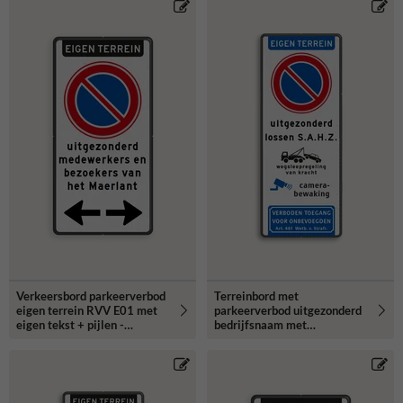
Verkeersbord parkeerverbod
Terreinbord met
eigen terrein RVV E01 met
parkeerverbod uitgezonderd
eigen tekst + pijlen -
bedrijfsnaam met
reflecterend
camerabewaking