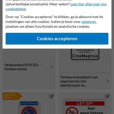
(advertentiepersonalisatie). Meer weten?
Lees hier alles over ons
cookiebeleid
.
Door op "Cookies accepteren" te klikken, ga je akkoord met de
instellingen van alle cookies. Indien je kiest voor
weigeren
,
plaatsen we alleen functionele en analytische cookies.
Cookies accepteren
Verkeersbord RVV E01 -
Parkeerverbod
Parkeerverbodsbord voor
eigen terrein met
bedrijfsnaam en
wegsleepregeling
populaire
keuze