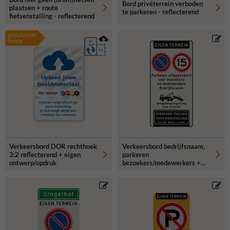
Bord privéterrein verboden
plaatsen + route
te parkeren - reflecterend
fietsenstalling - reflecterend
populairste
keuze
Verkeersbord DOR rechthoek
Verkeersbord bedrijfsnaam,
3:2 reflecterend + eigen
parkeren
ontwerp/opdruk
bezoekers/medewerkers +
snelheid 15km/u -
reflecterend