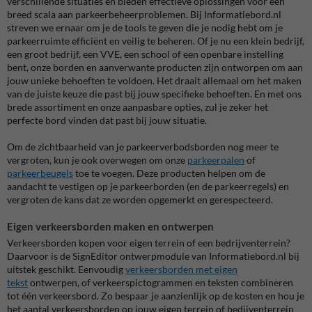
verschillende situaties en bieden effectieve oplossingen voor een
breed scala aan parkeerbeheerproblemen. Bij Informatiebord.nl
streven we ernaar om je de tools te geven die je nodig hebt om je
parkeerruimte efficiënt en veilig te beheren. Of je nu een klein bedrijf,
een groot bedrijf, een VVE, een school of een openbare instelling
bent, onze borden en aanverwante producten zijn ontworpen om aan
jouw unieke behoeften te voldoen. Het draait allemaal om het maken
van de juiste keuze die past bij jouw specifieke behoeften. En met ons
brede assortiment en onze aanpasbare opties, zul je zeker het
perfecte bord vinden dat past bij jouw situatie.
Om de zichtbaarheid van je parkeerverbodsborden nog meer te
vergroten, kun je ook overwegen om onze
parkeerpalen
of
parkeerbeugels
toe te voegen. Deze producten helpen om de
aandacht te vestigen op je parkeerborden (en de parkeerregels) en
vergroten de kans dat ze worden opgemerkt en gerespecteerd.
Eigen verkeersborden maken en ontwerpen
Verkeersborden kopen voor eigen terrein of een bedrijventerrein?
Daarvoor is de SignEditor ontwerpmodule van Informatiebord.nl bij
uitstek geschikt. Eenvoudig
verkeersborden met eigen
tekst
ontwerpen, of verkeerspictogrammen en teksten combineren
tot één verkeersbord. Zo bespaar je aanzienlijk op de kosten en hou je
het aantal verkeersborden op jouw eigen terrein of bedijventerrein