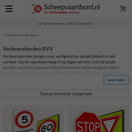
Snelle levering, ook bij maatwerk!
Alle productgroepen
Verkeersborden RVV
Verkeersborden zorgen voor veiligheid en duidelijkheid in het
verkeer. Op de openbare weg of op eigen terrein: met de juiste
borden voorkom je gevaarlijke situaties en weten weggebruikers
precies wat wel en niet mag. Officiële RVV verkeersborden koop je
eenvoudig online bij Informatiebord.nl. Kies uit een groot
Lees meer
assortiment of ontwerp je eigen bord. Binnen 1-2 werkdagen
geleverd. Verkeersborden voor prive of eigen terrein nodig? Bekijk
Toon gerelateerde categorieën
dan onze
eigen terrein borden
of
parkeerborden
!