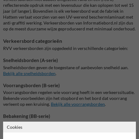
reflecterende opdruk met een levensduur die kan oplopen tot wel 15
jaar (of langer). Bovendien is elk verkeersbord wat de fabriek in
Hattem verlaat voorzien van een UV-werend beschermlaminaat met
anti-graffiti werking. Verkeersborden van Informatiebord.nl zijn dus
op de meest duurzame wijze geproduceerd met minimaal onderhoud.
Verkeersbord categorieën
RVV verkee
rsborden zijn opgedeeld in verschillende categorieën:
Snelheidsborden (A-serie)
Snelheidsborden geven de toegestane of aanbevolen snelheid aan.
Bekijk alle snelheidsborden
.
Voorrangsborden (B-serie)
Voorrangsborden regelen wie voorrang heeft in een verkeerssituatie.
Bekende voorbeelden zijn het stopbord en het bord dat voorrang
verleent op een kruising.
Bekijk alle voorrangsborden
.
Bebakening (BB-serie)
Bebakening geeft tijdelijke of vaste markeringen langs de weg aan,
Cookies
zoals hectometerpaaltjes.
Bekijk de complete bebakening BB-serie.