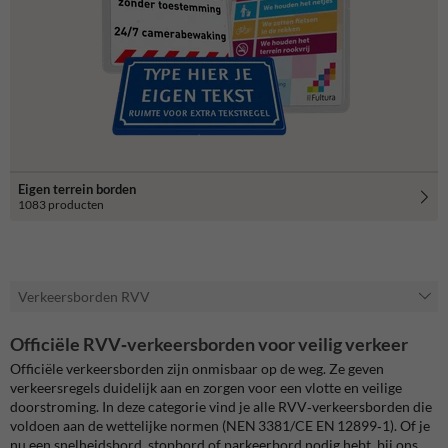
Eigen terrein borden
1083 producten
Verkeersborden RVV
Officiële RVV‑verkeersborden voor veilig verkeer
Officiële verkeersborden zijn onmisbaar op de weg. Ze geven
verkeersregels duidelijk aan en zorgen voor een vlotte en veilige
doorstroming. In deze categorie vind je alle RVV‑verkeersborden die
voldoen aan de wettelijke normen (NEN 3381/CE EN 12899‑1). Of je
nu een snelheidsbord, stopbord of parkeerbord nodig hebt, bij ons