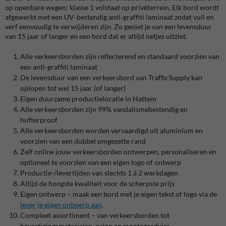
op openbare wegen; klasse 1 volstaat op privéterrein. Elk bord wordt
afgewerkt met een UV‑bestendig anti‑graffiti laminaat zodat vuil en
verf eenvoudig te verwijderen zijn. Zo geniet je van een levensduur
van 15 jaar of langer en een bord dat er altijd netjes uitziet.
Alle verkeersborden zijn reflecterend en standaard voorzien van
een anti-graffiti laminaat
De levensduur van een verkeersbord van TrafficSupply kan
oplopen tot wel 15 jaar (of langer)
Eigen duurzame productielocatie in Hattem
Alle verkeersborden zijn 99% vandalismebestendig en
hufterproof
Alle verkeersborden worden vervaardigd uit aluminium en
voorzien van een dubbel omgezette rand
Zelf online jouw verkeersborden ontwerpen, personaliseren en
optioneel te voorzien van een eigen logo of ontwerp
Productie-/levertijden van slechts 1 á 2 werkdagen
Altijd de hoogste kwaliteit voor de scherpste prijs
Eigen ontwerp – maak een bord met je eigen tekst of logo via de
lever je eigen ontwerp aan
.
Compleet assortiment – van verkeersborden tot
bevestigingsmaterialen, palen en montageadvies.