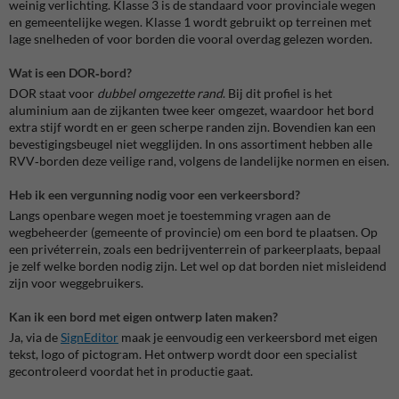
weinig verlichting. Klasse 3 is de standaard voor provinciale wegen
en gemeentelijke wegen. Klasse 1 wordt gebruikt op terreinen met
lage snelheden of voor borden die vooral overdag gelezen worden.
Wat is een DOR‑bord?
DOR staat voor
dubbel omgezette rand
. Bij dit profiel is het
aluminium aan de zijkanten twee keer omgezet, waardoor het bord
extra stijf wordt en er geen scherpe randen zijn. Bovendien kan een
bevestigingsbeugel niet wegglijden. In ons assortiment hebben alle
RVV‑borden deze veilige rand, volgens de landelijke normen en eisen.
Heb ik een vergunning nodig voor een verkeersbord?
Langs openbare wegen moet je toestemming vragen aan de
wegbeheerder (gemeente of provincie) om een bord te plaatsen. Op
een privéterrein, zoals een bedrijventerrein of parkeerplaats, bepaal
je zelf welke borden nodig zijn. Let wel op dat borden niet misleidend
zijn voor weggebruikers.
Kan ik een bord met eigen ontwerp laten maken?
Ja, via de
SignEditor
maak je eenvoudig een verkeersbord met eigen
tekst, logo of pictogram. Het ontwerp wordt door een specialist
gecontroleerd voordat het in productie gaat.