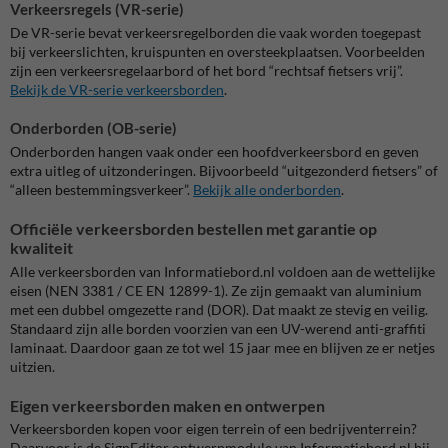
Verkeersregels (VR-serie)
De VR-serie bevat verkeersregelborden die vaak worden toegepast
bij verkeerslichten, kruispunten en oversteekplaatsen. Voorbeelden
zijn een verkeersregelaarbord of het bord “rechtsaf fietsers vrij”.
Bekijk de VR-serie verkeersborden
.
Onderborden (OB-serie)
Onderborden hangen vaak onder een hoofdverkeersbord en geven
extra uitleg of uitzonderingen. Bijvoorbeeld “uitgezonderd fietsers” of
“alleen bestemmingsverkeer”.
Bekijk alle onderborden
.
Officiële verkeersborden bestellen met garantie op
kwaliteit
Alle verkeersborden van Informatiebord.nl voldoen aan de wettelijke
eisen (NEN 3381 / CE EN 12899-1). Ze zijn gemaakt van aluminium
met een dubbel omgezette rand (DOR). Dat maakt ze stevig en veilig.
Standaard zijn alle borden voorzien van een UV-werend anti-graffiti
laminaat. Daardoor gaan ze tot wel 15 jaar mee en blijven ze er netjes
uitzien.
Eigen verkeersborden maken en ontwerpen
Verkeersborden kopen voor eigen terrein of een bedrijventerrein?
Daarvoor is de SignEditor ontwerpmodule van Informatiebord.nl bij