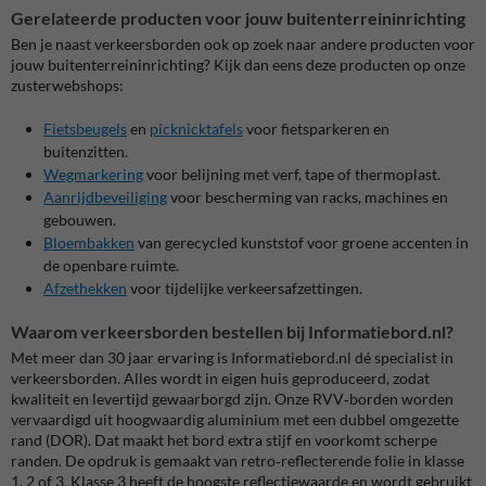
Gerelateerde producten voor jouw buitenterreininrichting
Ben je naast verkeersborden ook op zoek naar andere producten voor
jouw buitenterreininrichting? Kijk dan eens deze producten op onze
zusterwebshops:
Fietsbeugels
en
picknicktafels
voor fietsparkeren en
buitenzitten.
Wegmarkering
voor belijning met verf, tape of thermoplast.
Aanrijdbeveiliging
voor bescherming van racks, machines en
gebouwen.
Bloembakken
van gerecycled kunststof voor groene accenten in
de openbare ruimte.
Afzethekken
voor tijdelijke verkeersafzettingen.
Waarom verkeersborden bestellen bij Informatiebord.nl?
Met meer dan 30 jaar ervaring is Informatiebord.nl dé specialist in
verkeersborden. Alles wordt in eigen huis geproduceerd, zodat
kwaliteit en levertijd gewaarborgd zijn. Onze RVV‑borden worden
vervaardigd uit hoogwaardig aluminium met een dubbel omgezette
rand (DOR). Dat maakt het bord extra stijf en voorkomt scherpe
randen. De opdruk is gemaakt van retro‑reflecterende folie in klasse
1, 2 of 3. Klasse 3 heeft de hoogste reflectiewaarde en wordt gebruikt