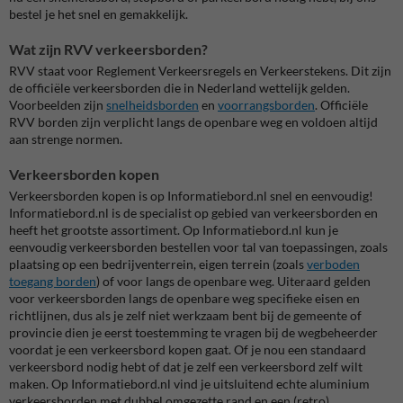
bestel je het snel en gemakkelijk.
Wat zijn RVV verkeersborden?
RVV staat voor Reglement Verkeersregels en Verkeerstekens. Dit zijn
de officiële verkeersborden die in Nederland wettelijk gelden.
Voorbeelden zijn
snelheidsborden
en
voorrangsborden
. Officiële
RVV borden zijn verplicht langs de openbare weg en voldoen altijd
aan strenge normen.
Verkeersborden kopen
Verkeersborden kopen is op Informatiebord.nl snel en eenvoudig!
Informatiebord.nl is de specialist op gebied van verkeersborden en
heeft het grootste assortiment. Op Informatiebord.nl kun je
eenvoudig verkeersborden bestellen voor tal van toepassingen, zoals
plaatsing op een bedrijventerrein, eigen terrein (zoals
verboden
toegang borden
) of voor langs de openbare weg. Uiteraard gelden
voor verkeersborden langs de openbare weg specifieke eisen en
richtlijnen, dus als je zelf niet werkzaam bent bij de gemeente of
provincie dien je eerst toestemming te vragen bij de wegbeheerder
voordat je een verkeersbord kopen gaat. Of je nou een standaard
verkeersbord nodig hebt of dat je zelf een verkeersbord zelf wilt
maken. Op Informatiebord.nl vind je uitsluitend echte aluminium
verkeersborden met dubbel omgezette rand en een (retro)