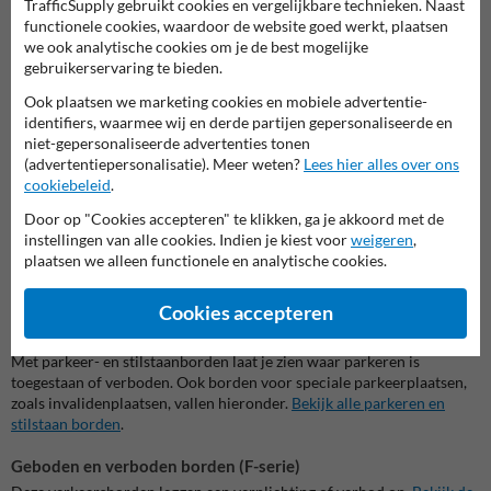
TrafficSupply gebruikt cookies en vergelijkbare technieken. Naast
Parkeerbewegwijzering (BW-serie)
functionele cookies, waardoor de website goed werkt, plaatsen
Parkeerbewegwijzering helpt bestuurders snel een parkeerplaats of
we ook analytische cookies om je de best mogelijke
parkeergarage te vinden. Deze borden geven richting en locatie
gebruikerservaring te bieden.
duidelijk aan.
Bekijk de categorie parkeerbewegwijzering
.
Ook plaatsen we marketing cookies en mobiele advertentie-
Geslotenverklaringen (C-serie)
identifiers, waarmee wij en derde partijen gepersonaliseerde en
niet-gepersonaliseerde advertenties tonen
Geslotenverklaringen maken duidelijk welke weggebruikers een weg
(advertentiepersonalisatie). Meer weten?
Lees hier alles over ons
of gebied niet mogen betreden. Denk aan “verboden in te rijden” of
cookiebeleid
.
een bord dat vrachtwagens weert.
Bekijk alle geslotenverklaringen
.
Door op "Cookies accepteren" te klikken, ga je akkoord met de
Rijrichtingen (D-serie)
instellingen van alle cookies. Indien je kiest voor
weigeren
,
Rijrichtingsborden geven een verplichte rijrichting aan, bijvoorbeeld
plaatsen we alleen functionele en analytische cookies.
bij rotondes of eenrichtingswegen. Ze zorgen voor orde en
doorstroming in het verkeer.
Bekijk de rijrichting borden
.
Cookies accepteren
Parkeren en stilstaan borden (E-serie)
Met parkeer- en stilstaanborden laat je zien waar parkeren is
toegestaan of verboden. Ook borden voor speciale parkeerplaatsen,
zoals invalidenplaatsen, vallen hieronder.
Bekijk alle parkeren en
stilstaan borden
.
Geboden en verboden borden (F-serie)