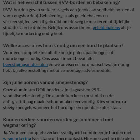
Wat is het verschil tussen RVV‑borden en bebakening?
RVV‑borden geven verkeersregels aan (denk aan snelheidsborden of
voorrangsborden). Bebakening, zoals geleidebakens en
verkeerspijlen, wordt gebruikt om de weg te markeren of tijdelijke
situaties aan te duiden. Bekijk ons assortiment
geleidebakens
als je
tijdelijke markering nodig hebt.
Welke accessoires heb ik nodig om een bord te plaatsen?
Voor een complete installatie heb je palen, paalbeugels of
muurbeugels nodig. Ons assortiment bevat alle
bevestigingsmaterialen
en we adviseren automatisch wat je nodig
hebt bij elke bestelling met onze montage adviesmodule.
Zijn jullie borden vandalismebestendig?
Onze aluminium DOR borden zijn slagvast en 99 %
vandalismebestendig. De aluminium kern roest niet en de
anti‑graffitilaag maakt schoonmaken eenvoudig. Kies voor extra
stevige beugels wanneer het bord op een openbare plek staat.
Kunnen verkeersborden worden gecombineerd met
wegmarkering?
Ja. Voor een complete verkeersveiligheid combineer je borden met
wegmarkering
(verf, tape of thermoplast). Hiermee geef je rijstroken