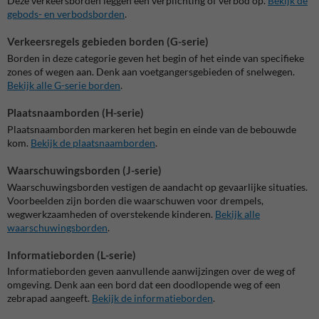
Deze verkeersborden leggen een verplichting of verbod op.
Bekijk de
gebods- en verbodsborden
.
Verkeersregels gebieden borden (G-serie)
Borden in deze categorie geven
het begin of het einde van specifieke
zones of wegen aan. Denk aan voetgangersgebieden of snelwegen.
Bekijk alle G-serie borden
.
Plaatsnaamborden (H-serie)
Plaatsnaamborden markeren het begin en einde van de bebouwde
kom.
Bekijk de plaatsnaamborden
.
Waarschuwingsborden (J-serie)
Waarschuwingsborden vestigen de aandacht op gevaarlijke situaties.
Voorbeelden zijn borden die waarschuwen voor drempels,
wegwerkzaamheden of overstekende kinderen.
Bekijk alle
waarschuwingsborden
.
Informatieborden (L-serie)
Informatieborden geven aanvullende aanwijzingen over de weg of
omgeving. Denk aan een bord dat een doodlopende weg of een
zebrapad aangeeft.
Bekijk de informatieborden
.