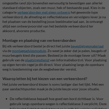
omgezette rand zijn bovendien eenvoudig te bevestigen aan allerlei
standaard objecten, zoals een muur, hek of bestaande paal.
Kies in de
categorie
verkeersborden met eigen ontwerp
het gewen
ste type
verkeersbord, de afmeting en reflectieklasse en vervolgens lever je na
het plaatsen van de bestelling jouw beeldmateriaal aan. Je ontvangt
altijd een ontwerpvoorstel van het bestelde verkeersbord ter
akkoord, alvorens productie.
Montage en plaatsing van verkeersborden
Bij elk verkeersbord bestel je direct het juiste
bevestigingsmateriaal
via de
montageadviesmodule
. Zo weet je zeker dat je palen, beugels of
muurbeugels kiest die passen. Besteed je de montage liever uit? Maak
gebruik van de
plaatsingsdienst
van Informatiebord.nl. Voor plaatsing
op eigen terrein regel je dit direct. Voor plaatsing langs de openbare
weg is toestemming van de wegbeheerder vereist.
Waarop letten bij het kiezen van een verkeersbord?
Het juiste verkeersbord kiezen is soms lastiger dan het lijkt. Met een
paar aandachtspunten maak je de juiste keuze voor jouw situatie.
De reflectieklasse bepaalt hoe goed een bord zichtbaar is. Voor
gebruik langs openbare wegen is reflectieklasse 3 verplicht. Deze
folie kaatst licht het sterkst terug en is zelfs bij weinig verlichting