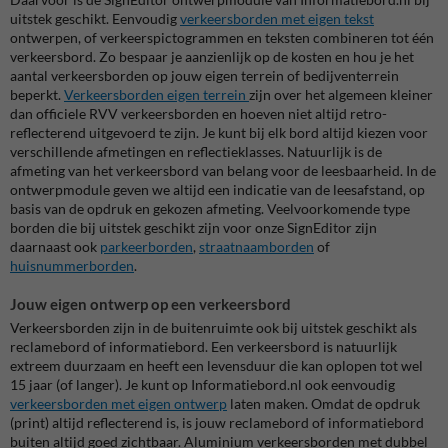
uitstek geschikt. Eenvoudig
verkeersborden met eigen tekst
ontwerpen, of verkeerspictogrammen en teksten combineren tot één
verkeersbord. Zo bespaar je aanzienlijk op de kosten en hou je het
aantal verkeersborden op jouw eigen terrein of bedijventerrein
beperkt.
Verkeersborden eigen terrein
zijn over het algemeen kleiner
dan officiele RVV verkeersborden en hoeven niet altijd retro-
reflecterend uitgevoerd te zijn. Je kunt bij elk bord altijd kiezen voor
verschillende afmetingen en reflectieklasses. Natuurlijk is de
afmeting van het verkeersbord van belang voor de leesbaarheid. In de
ontwerpmodule geven we altijd een indicatie van de leesafstand, op
basis van de opdruk en gekozen afmeting. Veelvoorkomende type
borden die bij uitstek geschikt zijn voor onze SignEditor zijn
daarnaast ook
parkeerborden
,
straatnaamborden
of
huisnummerborden
.
Jouw eigen ontwerp op een verkeersbord
Verkeersborden zijn in de buitenruimte ook bij uitstek geschikt als
reclamebord of informatiebord. Een verkeersbord is natuurlijk
extreem duurzaam en heeft een levensduur die kan oplopen tot wel
15 jaar (of langer). Je kunt op Informatiebord.nl ook eenvoudig
verkeersborden met eigen ontwerp
laten maken. Omdat de opdruk
(print) altijd reflecterend is, is jouw reclamebord of informatiebord
buiten altijd goed zichtbaar. Aluminium verkeersborden met dubbel