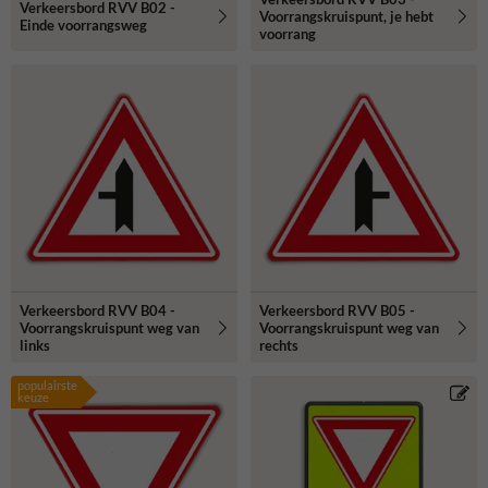
Verkeersbord RVV B02 -
Voorrangskruispunt, je hebt
Einde voorrangsweg
voorrang
Verkeersbord RVV B04 -
Verkeersbord RVV B05 -
Voorrangskruispunt weg van
Voorrangskruispunt weg van
links
rechts
populairste
keuze