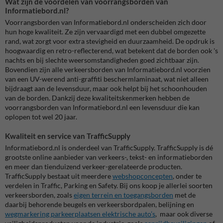
Wat zijn de voordelen van voorrangsborden van
Informatiebord.nl?
Voorrangsborden van Informatiebord.nl onderscheiden zich door
hun hoge kwaliteit. Ze zijn vervaardigd met een dubbel omgezette
rand, wat zorgt voor extra stevigheid en duurzaamheid. De opdruk is
hoogwaardig en retro-reflecterend, wat betekent dat de borden ook 's
nachts en bij slechte weersomstandigheden goed zichtbaar zijn.
Bovendien zijn alle verkeersborden van Informatiebord.nl voorzien
van een UV-werend anti-graffiti beschermlaminaat, wat niet alleen
bijdraagt aan de levensduur, maar ook helpt bij het schoonhouden
van de borden. Dankzij deze kwaliteitskenmerken hebben de
voorrangsborden van Informatiebord.nl een levensduur die kan
oplopen tot wel 20 jaar.
Kwaliteit en service van TrafficSupply
Informatiebord.nl is onderdeel van TrafficSupply. TrafficSupply is dé
grootste online aanbieder van verkeers-, tekst- en informatieborden
en meer dan tienduizend verkeer-gerelateerde producten.
TrafficSupply bestaat uit meerdere
webshopconcepten
, onder te
verdelen in Traffic, Parking en Safety. Bij ons koop je allerlei soorten
verkeersborden, zoals
eigen terrein en toegangsborden
met de
daarbij behorende beugels en verkeersbordpalen, belijning en
wegmarkering parkeerplaatsen elektrische auto’s
, maar ook diverse