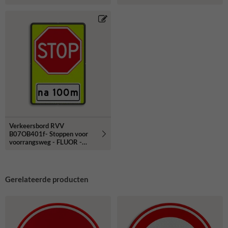
Kruising fietspad
Verkeersbord RVV
B07OB401f- Stoppen voor
voorrangsweg - FLUOR -
afstandsaanduiding
Gerelateerde producten