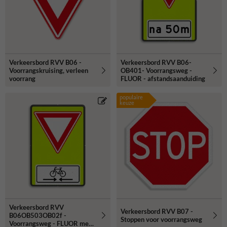
Verkeersbord RVV B06 -
Verkeersbord RVV B06-
Voorrangskruising, verleen
OB401- Voorrangsweg -
voorrang
FLUOR - afstandsaanduiding
populaire
keuze
Verkeersbord RVV
Verkeersbord RVV B07 -
B06OB503OB02f -
Stoppen voor voorrangsweg
Voorrangsweg - FLUOR met