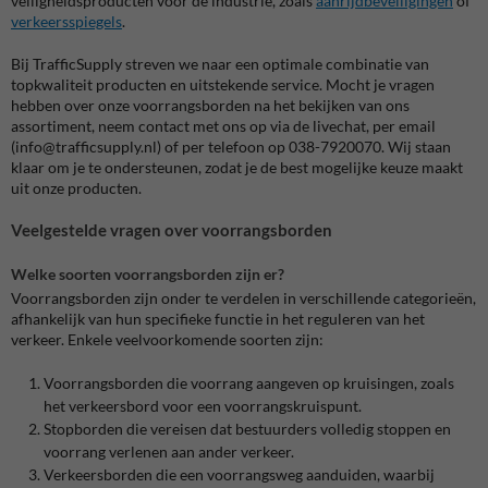
veiligheidsproducten voor de industrie, zoals
aanrijdbeveiligingen
of
verkeersspiegels
.
Bij TrafficSupply streven we naar een optimale combinatie van
topkwaliteit producten en uitstekende service. Mocht je vragen
hebben over onze voorrangsborden na het bekijken van ons
assortiment, neem contact met ons op via de livechat, per email
(info@trafficsupply.nl) of per telefoon op 038-7920070. Wij staan
klaar om je te ondersteunen, zodat je de best mogelijke keuze maakt
uit onze producten.
Veelgestelde vragen over voorrangsborden
Welke soorten voorrangsborden zijn er?
Voorrangsborden zijn onder te verdelen in verschillende categorieën,
afhankelijk van hun specifieke functie in het reguleren van het
verkeer. Enkele veelvoorkomende soorten zijn:
Voorrangsborden die voorrang aangeven op kruisingen, zoals
het verkeersbord voor een voorrangskruispunt.
Stopborden die vereisen dat bestuurders volledig stoppen en
voorrang verlenen aan ander verkeer.
Verkeersborden die een voorrangsweg aanduiden, waarbij