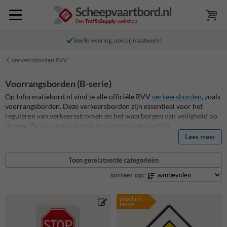
Snelle levering, ook bij maatwerk!
Verkeersborden RVV
Voorrangsborden (B-serie)
Op Informatiebord.nl vind je alle officiéle RVV
verkeersborden
, zoals
voorrangsborden. Deze verkeersborden zijn essentieel voor het
reguleren van verkeersstromen en het waarborgen van veiligheid op
de weg. Ze zijn cruciaal voor kruispunten, gevaarlijke
oversteekplaatsen en andere verkeerssituaties waar voorrang
Lees meer
geregeld moet worden. Onze voorrangsborden zijn vervaardigd
volgens hoge kwaliteitsnormen, zijn duurzaam en ontworpen om in
Toon gerelateerde categorieën
alle weersomstandigheden duidelijk zichtbaar te zijn. Ontdek nu ons
assortiment en bestel en bewerk eenvoudig jouw voorrangsborden!
sorteer op:
populaire
keuze