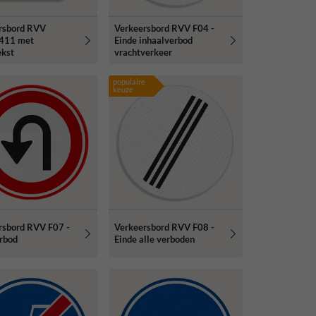
rsbord RVV
Verkeersbord RVV F04 -
411 met
Einde inhaalverbod
ekst
vrachtverkeer
populaire
keuze
rsbord RVV F07 -
Verkeersbord RVV F08 -
rbod
Einde alle verboden