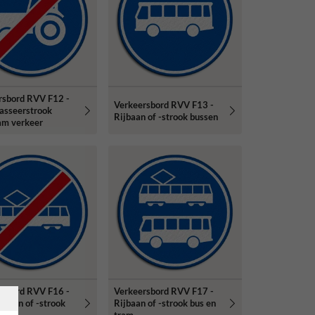
rsbord RVV F12 -
Verkeersbord RVV F13 -
passeerstrook
Rijbaan of -strook bussen
am verkeer
rsbord RVV F16 -
Verkeersbord RVV F17 -
ijbaan of -strook
Rijbaan of -strook bus en