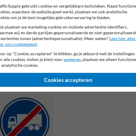
bussen
tram
afficSupply gebruikt cookies en vergelijkbare technieken. Naast function
okies, waardoor de website goed werkt, plaatsen we ook analytische
okies om je de best mogelijke gebruikerservaring te bieden.
k plaatsen we marketing cookies en mobiele advertentie-identifiers,
armee wij en derde partijen gepersonaliseerde en niet-gepersonaliseerd
vertenties tonen (advertentiepersonalisatie). Meer weten?
Lees hier alles
er ons cookiebeleid
.
or op "Cookies accepteren" te klikken, ga je akkoord met de instellingen
n alle cookies. Indien je kiest voor
weigeren
, plaatsen we alleen functione
 analytische cookies.
Verkeersbord RVV F18 -
Verkeersbord RVV F19 -
Verkee
Einde rijbaan of -strook
Rijbaan of -strook bus en
Einde r
Cookies accepteren
bus en tram
vrachtverkeer
bus en 