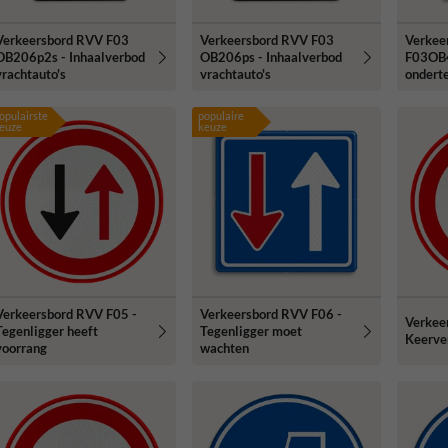
Verkeersbord RVV F03
Verkeersbord RVV F03
Verkee
OB206p2s - Inhaalverbod
OB206ps - Inhaalverbod
F03OB
vrachtauto's
vrachtauto's
ondert
opulairste
populaire
euze
keuze
Verkeersbord RVV F05 -
Verkeersbord RVV F06 -
Verkee
Tegenligger heeft
Tegenligger moet
Keerve
voorrang
wachten