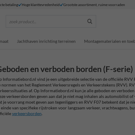
ecte betaling
Hoge klanttevredenheid
Grootste assortiment, ruime voorraden
zoek product...
maat
Jachthaven inrichting terreinen
Montagematerialen en toe
eboden en verboden borden (F-serie)
 Informatiebord.nl vind je een uitgebreide selectie van de officiële RV
 normen van het Reglement Verkeersregels en Verkeerstekens (RVV). RV
rkeerssituaties af. Op Informatiebord.nl kun je alle geboden en verbod
ze verkeersborden geven aan dat je niet mag inhalen als automobilist 
t je voorrang moet geven aan tegenliggers en RVV F07 betekent dat je n
 einde van specifieke rijstroken voor langzaam verkeer, vrachtwagens, bu
ficiële
verkeersborden
.