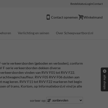
Bestelstatus
Login
Contact
Contact opnemen
Winkelmand
behoren
Verlichting en seinen
Over Scheepvaartbord.nl
V F-serie verkeersborden (geboden en verboden), conform
V F-serie verkeersborden dekken diverse
en verkeersborden vinden van RVV F01 tot RVV F22.
alle shops
of vrachtwagenchauffeur. RVV F05 RVV F06 duiden aan
iet mag keren. RVV F11 tot RVV F22 markeren het begin
ssen of trams. Kortom, op Informatiebord.nl vind je alle
sorteer op: