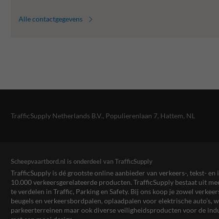
Alle contactgegevens
TrafficSupply Netherlands B.V.,
Populierenlaan 7
,
Hattem, NL
Scheepvaartbord.nl is onderdeel van TrafficSupply
TrafficSupply is dé grootste online aanbieder van verkeers-, tekst- 
10.000 verkeersgerelateerde producten. TrafficSupply bestaat uit 
te verdelen in Traffic, Parking en Safety. Bij ons koop je zowel verk
beugels en verkeersbordpalen, oplaadpalen voor elektrische auto’s
parkeerterreinen maar ook diverse veiligheidsproducten voor de ind