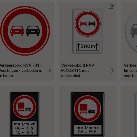
Verkeersbord RVV F01 -
Verkeersbord RVV
Verkee
Voertuigen - verboden in
F01OB411 met
Einde 
te halen
ondertekst
voertu