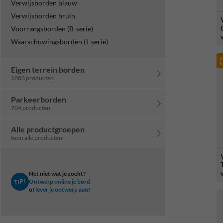
Verwijsborden blauw
Verwijsborden bruin
Voorrangsborden (B-serie)
Waarschuwingsborden (J-serie)
p
k
Eigen terrein borden
1083 producten
Parkeerborden
704 producten
Alle productgroepen
toon alle producten
Net niet wat je zoekt?
TIP!
Ontwerp online je bord
of
lever je ontwerp aan!