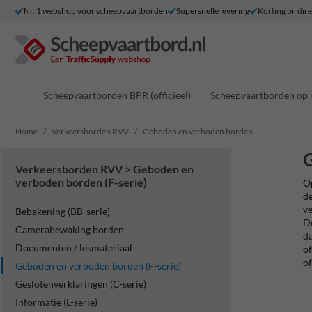
Nr. 1 webshop voor scheepvaartborden
Supersnelle levering
Korting bij dir
Scheepvaartborden BPR (officieel)
Scheepvaartborden op 
Home
Verkeersborden RVV
Geboden en verboden borden
G
Verkeersborden RVV > Geboden en
verboden borden (F-serie)
Op
de
ve
Bebakening (BB-serie)
De
Camerabewaking borden
da
Documenten / lesmateriaal
of
of
Geboden en verboden borden (F-serie)
Geslotenverklaringen (C-serie)
Informatie (L-serie)