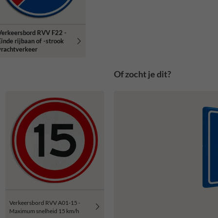
Verkeersbord RVV F22 -
Einde rijbaan of -strook
vrachtverkeer
Of zocht je dit?
Verkeersbord RVV A01-15 -
Maximum snelheid 15 km/h