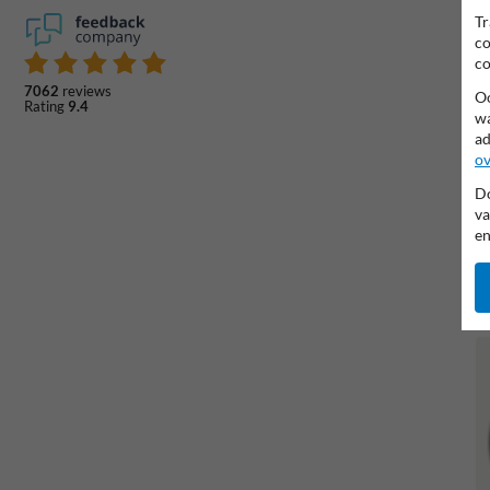
Tr
co
co
7062
reviews
Oo
Rating
9.4
wa
ad
ov
Do
va
en