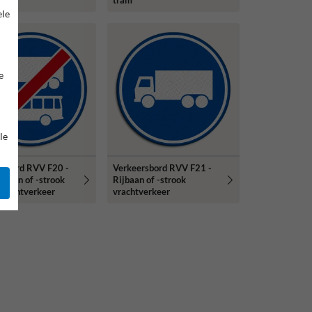
tram
ele
e
le
rsbord RVV F20 -
Verkeersbord RVV F21 -
ijbaan of -strook
Rijbaan of -strook
vrachtverkeer
vrachtverkeer