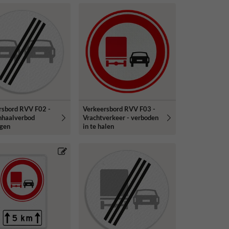
rsbord RVV F02 -
Verkeersbord RVV F03 -
inhaalverbod
Vrachtverkeer - verboden
igen
in te halen