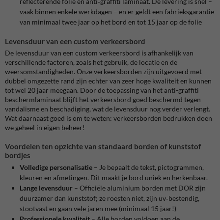
reflecterende folie en anti‑graffiti laminaat.
De levering is snel –
vaak binnen enkele werkdagen – en er geldt een fabrieksgarantie
van minimaal twee jaar op het bord en tot 15 jaar op de folie
Levensduur van een custom verkeersbord
De levensduur van een custom verkeersbord is afhankelijk van
verschillende factoren, zoals het gebruik, de locatie en de
weersomstandigheden. Onze verkeersborden zijn uitgevoerd met
dubbel omgezette rand zijn echter van zeer hoge kwaliteit en kunnen
tot wel 20 jaar meegaan. Door de toepassing van het anti-graffiti
beschermlaminaat blijft het verkeersbord goed beschermd tegen
vandalisme en beschadiging, wat de levensduur nog verder verlengt.
Wat daarnaast goed is om te weten: verkeersborden bedrukken doen
we geheel in eigen beheer!
Voordelen ten opzichte van standaard borden of kunststof
bordjes
Volledige personalisatie
– Je bepaalt de tekst, pictogrammen,
kleuren en afmetingen. Dit maakt je bord uniek en herkenbaar.
Lange levensduur
– Officiële aluminium borden met DOR zijn
duurzamer dan kunststof; ze roesten niet, zijn uv‑bestendig,
stootvast en gaan vele jaren mee (minimaal 15 jaar!)
Professionele kwaliteit
– Alle borden voldoen aan de