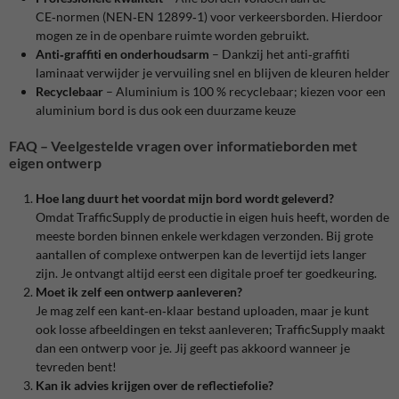
CE‑normen (NEN‑EN 12899‑1) voor verkeersborden. Hierdoor
mogen ze in de openbare ruimte worden gebruikt.
Anti‑graffiti en onderhoudsarm
– Dankzij het anti‑graffiti
laminaat verwijder je vervuiling snel en blijven de kleuren helder
Recyclebaar
– Aluminium is 100 % recyclebaar; kiezen voor een
aluminium bord is dus ook een duurzame keuze
FAQ – Veelgestelde vragen over informatieborden met
eigen ontwerp
Hoe lang duurt het voordat mijn bord wordt geleverd?
Omdat TrafficSupply de productie in eigen huis heeft, worden de
meeste borden binnen enkele werkdagen verzonden. Bij grote
aantallen of complexe ontwerpen kan de levertijd iets langer
zijn. Je ontvangt altijd eerst een digitale proef ter goedkeuring.
Moet ik zelf een ontwerp aanleveren?
Je mag zelf een kant‑en‑klaar bestand uploaden, maar je kunt
ook losse afbeeldingen en tekst aanleveren; TrafficSupply maakt
dan een ontwerp voor je
. Jij geeft pas akkoord wanneer je
tevreden bent!
Kan ik advies krijgen over de reflectiefolie?