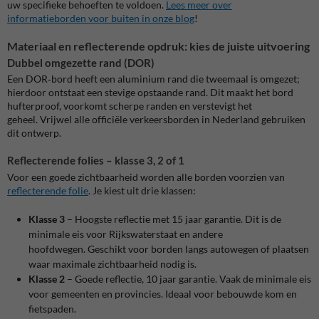
uw specifieke behoeften te voldoen.
Lees meer over
informatieborden voor buiten in onze blog
!
Materiaal en reflecterende opdruk: kies de juiste uitvoering
Dubbel omgezette rand (DOR)
Een DOR‑bord heeft een aluminium rand die tweemaal is omgezet;
hierdoor ontstaat een stevige opstaande rand. Dit maakt het bord
hufterproof, voorkomt scherpe randen en verstevigt het
geheel.
Vrijwel alle officiële verkeersborden in Nederland gebruiken
dit ontwerp.
Reflecterende folies – klasse 3, 2 of 1
Voor een goede zichtbaarheid worden alle borden voorzien van
reflecterende folie
. Je kiest uit drie klassen:
Klasse 3
– Hoogste reflectie met 15 jaar garantie. Dit is de
minimale eis voor Rijkswaterstaat en andere
hoofdwegen.
Geschikt voor borden langs autowegen of plaatsen
waar maximale zichtbaarheid nodig is.
Klasse 2
– Goede reflectie, 10 jaar garantie. Vaak de minimale eis
voor gemeenten en provincies.
Ideaal voor bebouwde kom en
fietspaden.