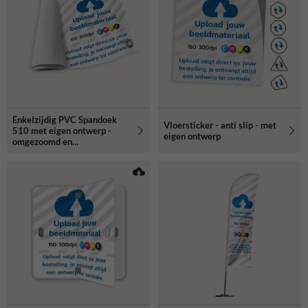
Enkelzijdig PVC Spandoek
Vloersticker - anti slip - met
510 met eigen ontwerp -
eigen ontwerp
omgezoomd en
bevestigingsringen