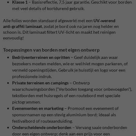
Klasse 1
– Basisreflectie, 7,5 jaar garantie. Geschikt voor borden
met veel details of kortdurend gebruik.
Alle folies worden standaard afgewerkt met een
UV‑werend
anti‑graffiti laminaat
, zodat je bord ook na jaren nog helder en
schoon is
. Dit laminaat filtert UV‑licht en maakt het reinigen
eenvoudig!
Toepassingen van borden met eigen ontwerp
Bedrijventerreinen en opritten
– Geef duidelijk aan waar
bezoekers moeten melden, wie er wel/niet mogen parkeren, of
vermeld openingstijden. Gebruik je huisstijl en logo voor een
professionele indruk.
Private terreinen en campings
– Ontwerp
waarschuwingsborden (“Verboden toegang voor onbevoegden”),
tekstborden met huisregels of een routebord met speciale
pictogrammen.
Evenementen en marketing
– Promoot een evenement of
sponsornamen op een stevig aluminium bord; ideaal als
festivalbord of routeaanduiding.
Onderscheidende onderborden
– Vervang saaie onderborden
door een eigen ontwerp; denk aan een prijs voor een