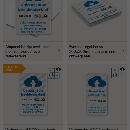
meer informatie of hulp bij het maken van de juiste keuze.
Alupanel bordpaneel - met
Symbooltegel beton
eigen ontwerp / logo
300x300mm - Lever je eigen
reflecterend
ontwerp aan
populaire
keuze
Verkeersbord DOR rechthoek
Verkeersbord DOR rechthoek