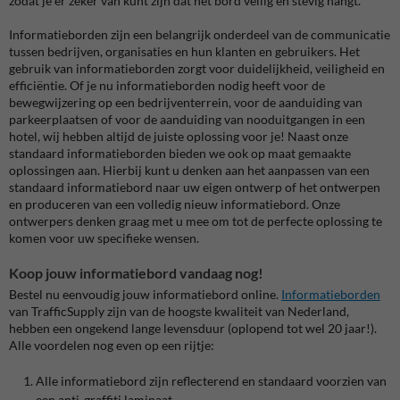
zodat je er zeker van kunt zijn dat het bord veilig en stevig hangt.
Informatieborden zijn een belangrijk onderdeel van de communicatie
tussen bedrijven, organisaties en hun klanten en gebruikers. Het
gebruik van informatieborden zorgt voor duidelijkheid, veiligheid en
efficiëntie. Of je nu informatieborden nodig heeft voor de
bewegwijzering op een bedrijventerrein, voor de aanduiding van
parkeerplaatsen of voor de aanduiding van nooduitgangen in een
hotel, wij hebben altijd de juiste oplossing voor je! Naast onze
standaard informatieborden bieden we ook op maat gemaakte
oplossingen aan. Hierbij kunt u denken aan het aanpassen van een
standaard informatiebord naar uw eigen ontwerp of het ontwerpen
en produceren van een volledig nieuw informatiebord. Onze
ontwerpers denken graag met u mee om tot de perfecte oplossing te
komen voor uw specifieke wensen.
Koop jouw informatiebord vandaag nog!
Bestel nu eenvoudig jouw informatiebord online.
Informatieborden
van TrafficSupply zijn van de hoogste kwaliteit van Nederland,
hebben een ongekend lange levensduur (oplopend tot wel 20 jaar!).
Alle voordelen nog even op een rijtje:
Alle informatiebord zijn reflecterend en standaard voorzien van
een anti-graffiti laminaat