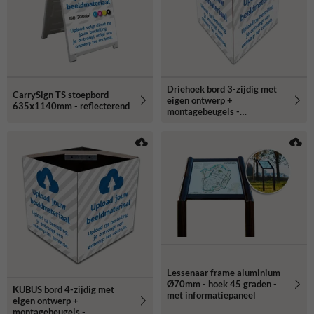
Driehoek bord 3-zijdig met
CarrySign TS stoepbord
eigen ontwerp +
635x1140mm - reflecterend
montagebeugels -
reflecterend
Lessenaar frame aluminium
Ø70mm - hoek 45 graden -
KUBUS bord 4-zijdig met
met informatiepaneel
eigen ontwerp +
montagebeugels -