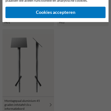
plaatsen we alleen functionele en analytische cookies.
Cookies accepteren
Montageframe t.b.v.
Montageframe t.b.v.
Informatiebord - type Lessenaar
Informatiebord - type Lessenaar
H01
H02
Montagepaal aluminium 45
graden infotafel t.b.v.
informatiebord