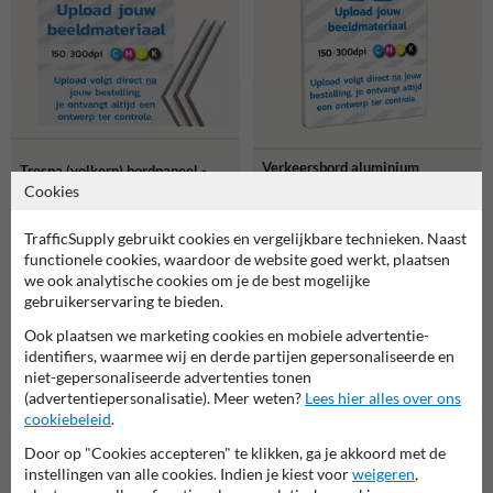
Verkeersbord aluminium
Trespa (volkern) bordpaneel -
dubbel omgezette rand
met eigen ontwerp
Cookies
(maatwerk) - reflecterend
met eigen ontwerp
TrafficSupply gebruikt cookies en vergelijkbare technieken. Naast
functionele cookies, waardoor de website goed werkt, plaatsen
we ook analytische cookies om je de best mogelijke
Gerelateerde producten
gebruikerservaring te bieden.
Ook plaatsen we marketing cookies en mobiele advertentie-
identifiers, waarmee wij en derde partijen gepersonaliseerde en
niet-gepersonaliseerde advertenties tonen
(advertentiepersonalisatie). Meer weten?
Lees hier alles over ons
cookiebeleid
.
Door op "Cookies accepteren" te klikken, ga je akkoord met de
instellingen van alle cookies. Indien je kiest voor
weigeren
,