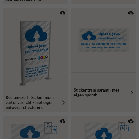
reflecterend
Sticker transparant - met
eigen opdruk
Reclamezuil TS aluminium
zuil onverlicht – met eigen
ontwerp reflecterend