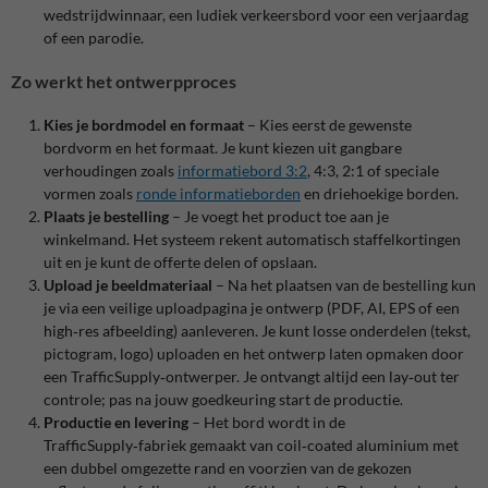
wedstrijdwinnaar, een ludiek verkeersbord voor een verjaardag
of een parodie.
Zo werkt het ontwerpproces
Kies je bordmodel en formaat
– Kies eerst de gewenste
bordvorm en het formaat. Je kunt kiezen uit gangbare
verhoudingen zoals
informatiebord 3:2
, 4:3, 2:1 of speciale
vormen zoals
ronde informatieborden
en driehoekige borden.
Plaats je bestelling
– Je voegt het product toe aan je
winkelmand. Het systeem rekent automatisch staffelkortingen
uit en je kunt de offerte delen of opslaan.
Upload je beeldmateriaal
– Na het plaatsen van de bestelling kun
je via een veilige uploadpagina je ontwerp (PDF, AI, EPS of een
high‑res afbeelding) aanleveren. Je kunt losse onderdelen (tekst,
pictogram, logo) uploaden en het ontwerp laten opmaken door
een TrafficSupply‑ontwerper.
Je ontvangt altijd een lay‑out ter
controle; pas na jouw goedkeuring start de productie.
Productie en levering
– Het bord wordt in de
TrafficSupply‑fabriek gemaakt van coil‑coated aluminium met
een dubbel omgezette rand en voorzien van de gekozen