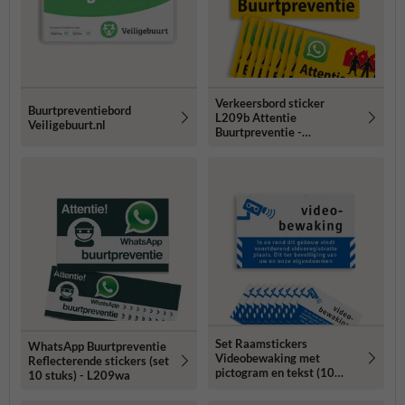
Verkeersbord sticker
Buurtpreventiebord
L209b Attentie
Veiligebuurt.nl
Buurtpreventie -
WhatsApp - geel (Set 10
stuks)
Set Raamstickers
WhatsApp Buurtpreventie
Videobewaking met
Reflecterende stickers (set
pictogram en tekst (10
10 stuks) - L209wa
stuks) - BP06