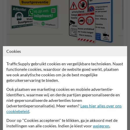
Buurtpreventie borden
Verbo
Cookies
Entree- en toegangsborden
TrafficSupply gebruikt cookies en vergelijkbare technieken. Naast
functionele cookies, waardoor de website goed werkt, plaatsen
Eigen terrein borden
we ook analytische cookies om je de best mogelijke
gebruikerservaring te bieden.
Ook plaatsen we marketing cookies en mobiele advertentie-
identifiers, waarmee wij en derde partijen gepersonaliseerde en
niet-gepersonaliseerde advertenties tonen
(advertentiepersonalisatie). Meer weten?
Lees hier alles over ons
cookiebeleid
.
Door op "Cookies accepteren" te klikken, ga je akkoord met de
instellingen van alle cookies. Indien je kiest voor
weigeren
,