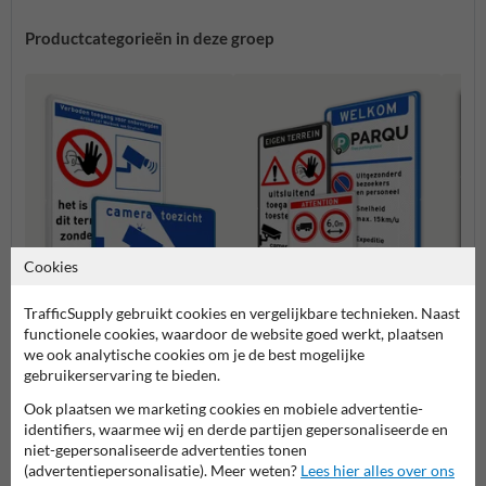
Productcategorieën in deze groep
Cookies
TrafficSupply gebruikt cookies en vergelijkbare technieken. Naast
functionele cookies, waardoor de website goed werkt, plaatsen
Verbo
we ook analytische cookies om je de best mogelijke
Camerabewaking borden
Entree- en toegangsborden
gebruikerservaring te bieden.
Ook plaatsen we marketing cookies en mobiele advertentie-
Eigen terrein borden
identifiers, waarmee wij en derde partijen gepersonaliseerde en
niet-gepersonaliseerde advertenties tonen
(advertentiepersonalisatie). Meer weten?
Lees hier alles over ons