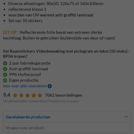
Diverse afmetingen: 80x50, 120x75 of 160x100mm
reflecterend klasse 1
voorzien van UV-werend anti-graffiti laminaat
Set van 10 stickers
LET OP !
Reflecterende folie bevat een extreem sterke
hechtlaag. Buiten te gebruiken (buitenzijde van deur of raam)
Set Raamstickers Videobewaking met pictogram en tekst (10 stuks) -
BP06 kopen?
2 jaar fabrieksgarantie
Anti-graffiti laminaat
99% Hufterproof
Eigen productie
lees over alle voordelen
9.4
7062 beoordelingen
Onafhankelijke reviews door FeedbackCompany
Gerelateerde producten
Vragen over product