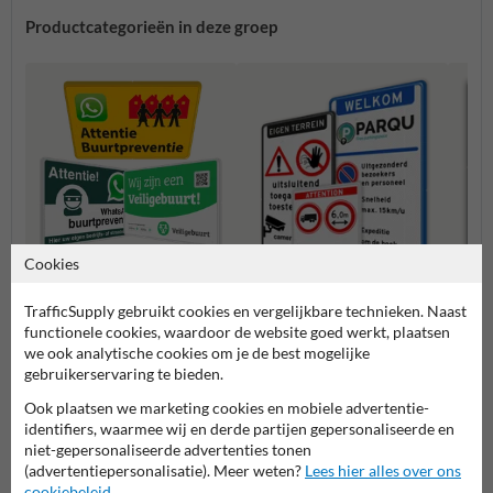
Productcategorieën in deze groep
Cookies
TrafficSupply gebruikt cookies en vergelijkbare technieken. Naast
Buurtpreventie borden
Verbo
functionele cookies, waardoor de website goed werkt, plaatsen
Entree- en toegangsborden
we ook analytische cookies om je de best mogelijke
gebruikerservaring te bieden.
Ook plaatsen we marketing cookies en mobiele advertentie-
Eigen terrein borden
identifiers, waarmee wij en derde partijen gepersonaliseerde en
niet-gepersonaliseerde advertenties tonen
(advertentiepersonalisatie). Meer weten?
Lees hier alles over ons
cookiebeleid
.