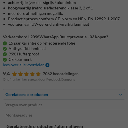
achterzijde (verkeers)grijs / aluminium
hoogwaardig (retro-)reflecterend klasse 3, 2 of 1
meerdere afmetingen mogelijk.
Productieproces conform CE-Norm en NEN-EN 12899-1:2007
voorzien van UV-werend anti-graffiti laminaat
Verkeersbord L209f WhatsApp Buurtpreventie - 03 kopen?
15 jaar garantie op reflecterende folie
Anti-graffiti laminaat
99% Hufterproof
CE keurmerk
lees over alle voordelen
9.4
7062 beoordelingen
Onafhankelijke reviews door FeedbackCompany
Gerelateerde producten
Vragen over product
Montageadvies
Gerelateerde producten / alternatieven