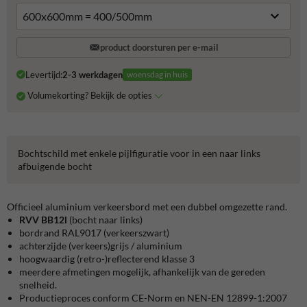
product doorsturen per e-mail
Levertijd:
2-3 werkdagen
woensdag in huis
Volumekorting? Bekijk de opties
Bochtschild met enkele pijlfiguratie voor in een naar links
afbuigende bocht
Officieel aluminium verkeersbord met een dubbel omgezette rand.
RVV BB12l
(bocht naar links)
bordrand
RAL9017
(verkeerszwart)
achterzijde (verkeers)grijs / aluminium
hoogwaardig (retro-)reflecterend klasse 3
meerdere afmetingen mogelijk, afhankelijk van de gereden
snelheid.
Productieproces conform CE-Norm
en NEN-EN 12899-1:2007