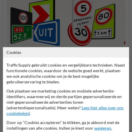
Cookies
Bebakening (BB-serie)
Snelheidsborden (A-serie)
Voorr
TrafficSupply gebruikt cookies en vergelijkbare technieken. Naast
functionele cookies, waardoor de website goed werkt, plaatsen
Verkeersborden RVV
we ook analytische cookies om je de best mogelijke
gebruikerservaring te bieden.
Ook plaatsen we marketing cookies en mobiele advertentie-
identifiers, waarmee wij en derde partijen gepersonaliseerde en
niet-gepersonaliseerde advertenties tonen
(advertentiepersonalisatie). Meer weten?
Lees hier alles over ons
cookiebeleid
.
Door op "Cookies accepteren" te klikken, ga je akkoord met de
instellingen van alle cookies. Indien je kiest voor
weigeren
,