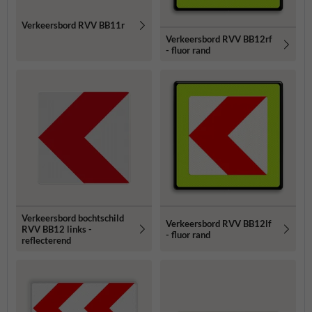
Verkeersbord RVV BB11r
Verkeersbord RVV BB12rf
- fluor rand
Verkeersbord bochtschild
Verkeersbord RVV BB12lf
RVV BB12 links -
- fluor rand
reflecterend