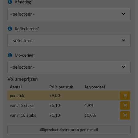
Afmeting*
Reflecterend*
Uitvoering*
Volumeprijzen
Aantal
Prijs per stuk
Je voordeel
per stuk
79,00
vanaf 5 stuks
75,10
4,9
%
vanaf 10 stuks
71,10
10,0
%
product doorsturen per e-mail