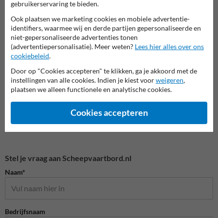
gebruikerservaring te bieden.
Ook plaatsen we marketing cookies en mobiele advertentie-
Bebakening (BB-serie)
Snelheidsborden (A-serie)
Voorr
identifiers, waarmee wij en derde partijen gepersonaliseerde en
niet-gepersonaliseerde advertenties tonen
(advertentiepersonalisatie). Meer weten?
Lees hier alles over ons
cookiebeleid
.
Verkeersborden RVV
Door op "Cookies accepteren" te klikken, ga je akkoord met de
instellingen van alle cookies. Indien je kiest voor
weigeren
,
plaatsen we alleen functionele en analytische cookies.
Cookies accepteren
Stel je vraag aan Scheepvaartbord.nl
Naam*
Bedrijfsnaam