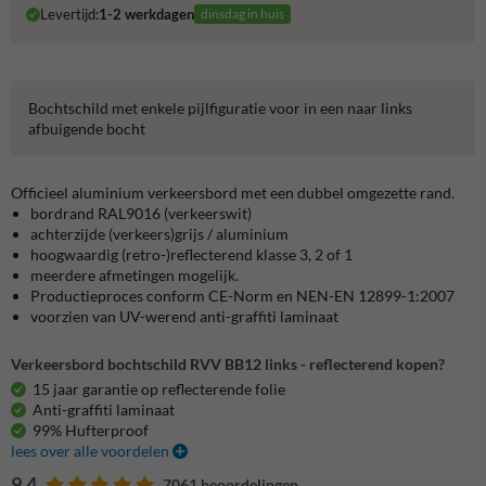
Levertijd:
1-2 werkdagen
dinsdag in huis
Bochtschild met enkele pijlfiguratie voor in een naar links
afbuigende bocht
Officieel aluminium verkeersbord met een dubbel omgezette rand.
bordrand RAL9016 (verkeerswit)
achterzijde (verkeers)grijs / aluminium
hoogwaardig (retro-)reflecterend klasse 3, 2 of 1
meerdere afmetingen mogelijk.
Productieproces conform CE-Norm en NEN-EN 12899-1:2007
voorzien van UV-werend anti-graffiti laminaat
Verkeersbord bochtschild RVV BB12 links - reflecterend kopen?
15 jaar garantie op reflecterende folie
Anti-graffiti laminaat
99% Hufterproof
lees over alle voordelen
9.4
7061 beoordelingen