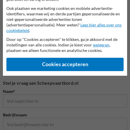
Bebakening (BB-serie)
Snelheidsborden (A-serie)
Voorr
Ook plaatsen we marketing cookies en mobiele advertentie-
identifiers, waarmee wij en derde partijen gepersonaliseerde en
niet-gepersonaliseerde advertenties tonen
Verkeersborden RVV
(advertentiepersonalisatie). Meer weten?
Lees hier alles over ons
cookiebeleid
.
Door op "Cookies accepteren" te klikken, ga je akkoord met de
instellingen van alle cookies. Indien je kiest voor
weigeren
,
plaatsen we alleen functionele en analytische cookies.
Cookies accepteren
Stel je vraag aan Scheepvaartbord.nl
Naam*
Bedrijfsnaam