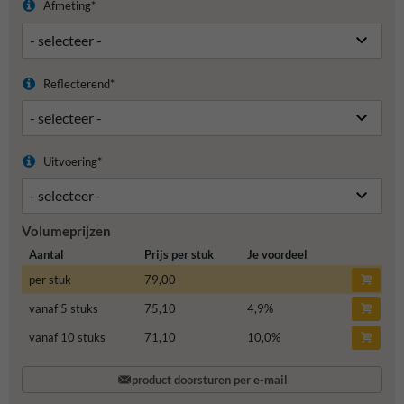
Afmeting*
Reflecterend*
Uitvoering*
Volumeprijzen
Aantal
Prijs per stuk
Je voordeel
per stuk
79,00
vanaf 5 stuks
75,10
4,9
%
vanaf 10 stuks
71,10
10,0
%
product doorsturen per e-mail