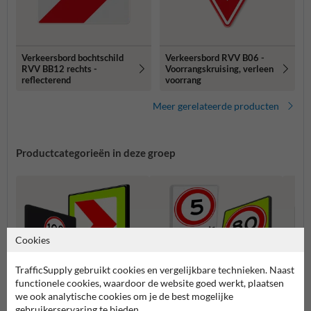
Verkeersbord bochtschild
Verkeersbord RVV B06 -
RVV BB12 rechts -
Voorrangskruising, verleen
reflecterend
voorrang
Meer gerelateerde producten
Productcategorieën in deze groep
Cookies
TrafficSupply gebruikt cookies en vergelijkbare technieken. Naast
functionele cookies, waardoor de website goed werkt, plaatsen
we ook analytische cookies om je de best mogelijke
gebruikerservaring te bieden.