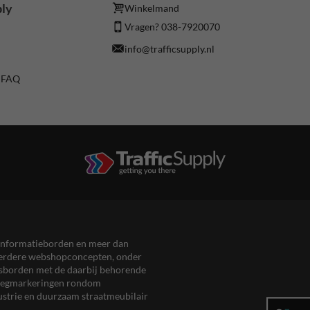
ply
Winkelmand
Vragen? 038-7920070
info@trafficsupply.nl
/ FAQ
en informatieborden en meer dan
meerdere webshopconcepten, onder
eersborden met de daarbij behorende
, wegmarkeringen rondom
ustrie en duurzaam straatmeubilair