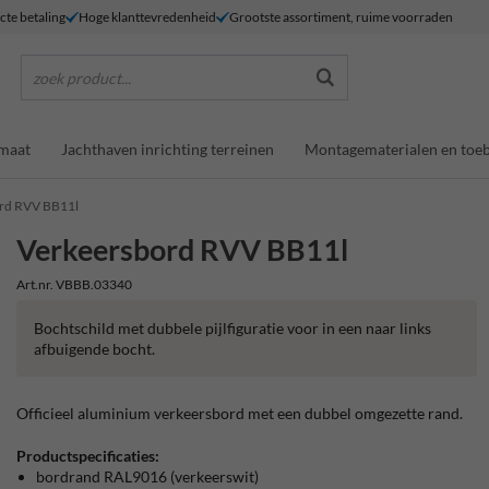
ecte betaling
Hoge klanttevredenheid
Grootste assortiment, ruime voorraden
zoek product...
maat
Jachthaven inrichting terreinen
Montagematerialen en toe
rd RVV BB11l
Verkeersbord RVV BB11l
Art.nr. VBBB.03340
Bochtschild met dubbele pijlfiguratie voor in een naar links
afbuigende bocht.
Officieel aluminium verkeersbord met een dubbel omgezette rand.
Productspecificaties:
bordrand RAL9016 (verkeerswit)