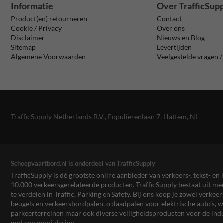
Informatie
Over TrafficSup
Product(en) retourneren
Contact
Cookie / Privacy
Over ons
Disclaimer
Nieuws en Blog
Sitemap
Levertijden
Algemene Voorwaarden
Veelgestelde vragen 
TrafficSupply Netherlands B.V.,
Populierenlaan 7
,
Hattem, NL
Scheepvaartbord.nl is onderdeel van TrafficSupply
TrafficSupply is dé grootste online aanbieder van verkeers-, tekst- 
10.000 verkeersgerelateerde producten. TrafficSupply bestaat uit 
te verdelen in Traffic, Parking en Safety. Bij ons koop je zowel verk
beugels en verkeersbordpalen, oplaadpalen voor elektrische auto’s
parkeerterreinen maar ook diverse veiligheidsproducten voor de ind
met een mooi design.