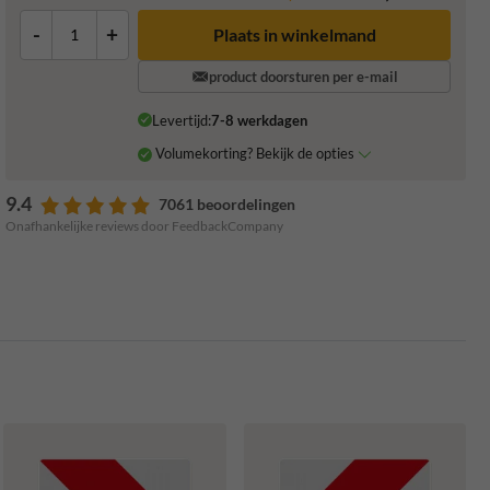
-
+
Plaats in winkelmand
product doorsturen per e-mail
Levertijd:
7-8 werkdagen
Volumekorting? Bekijk de opties
9.4
7061 beoordelingen
Onafhankelijke reviews door FeedbackCompany