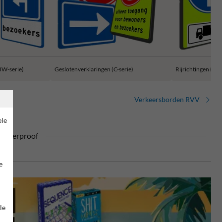
BW-serie)
Geslotenverklaringen (C-serie)
Rijrichtingen (D-s
Verkeersborden RVV
ele
ufterproof
e
le