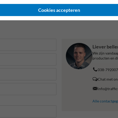
Cookies accepteren
Liever bell
We zijn vandaag
producten en di
038-792007
Chat met on
info@traffic
Alle contactge