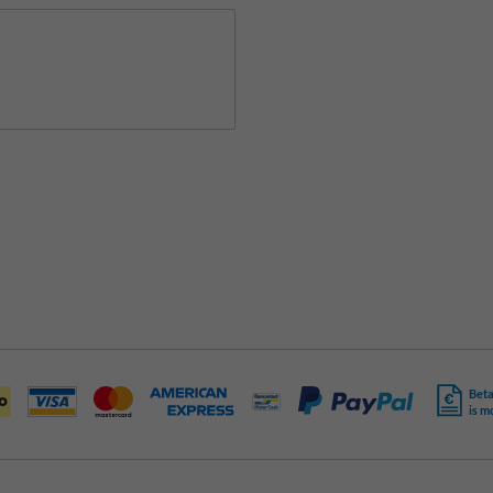
Beta
is m