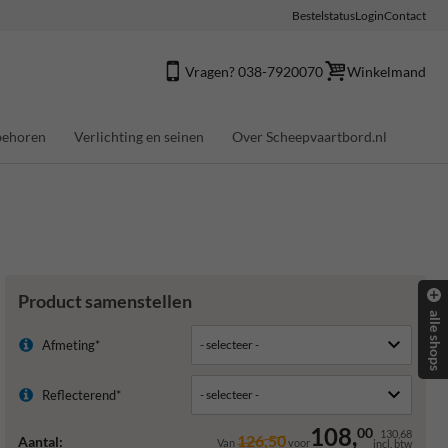
Bestelstatus
Login
Contact
Vragen? 038-7920070
Winkelmand
behoren
Verlichting en seinen
Over Scheepvaartbord.nl
Product samenstellen
alle shops
Afmeting*
Reflecterend*
108,
00
130,68
126,50
Aantal:
Van
voor
incl. btw