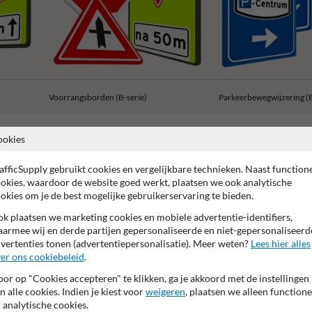
Voorrangsborden (B-serie)
Parkeerbewegwijzering (
ookies
afficSupply gebruikt cookies en vergelijkbare technieken. Naast function
okies, waardoor de website goed werkt, plaatsen we ook analytische
 garantie op reflecterende folie
Anti-graffiti laminaat
99% H
okies om je de best mogelijke gebruikerservaring te bieden.
k plaatsen we marketing cookies en mobiele advertentie-identifiers,
armee wij en derde partijen gepersonaliseerde en niet-gepersonaliseerd
vertenties tonen (advertentiepersonalisatie). Meer weten?
Lees hier alles
er ons cookiebeleid
.
or op "Cookies accepteren" te klikken, ga je akkoord met de instellingen
n alle cookies. Indien je kiest voor
weigeren
, plaatsen we alleen functione
 analytische cookies.