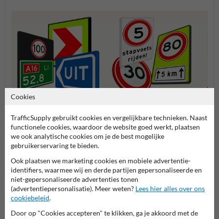
Cookies
Bebakening (BB-serie)
Snelheidsborden (A-serie)
Voorr
TrafficSupply gebruikt cookies en vergelijkbare technieken. Naast
functionele cookies, waardoor de website goed werkt, plaatsen
we ook analytische cookies om je de best mogelijke
Verkeersborden RVV
gebruikerservaring te bieden.
Ook plaatsen we marketing cookies en mobiele advertentie-
identifiers, waarmee wij en derde partijen gepersonaliseerde en
niet-gepersonaliseerde advertenties tonen
(advertentiepersonalisatie). Meer weten?
Lees hier alles over ons
cookiebeleid
.
Door op "Cookies accepteren" te klikken, ga je akkoord met de