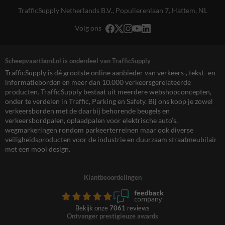
TrafficSupply Netherlands B.V.,
Populierenlaan 7
,
Hattem, NL
Volg ons
Scheepvaartbord.nl is onderdeel van TrafficSupply
TrafficSupply is dé grootste online aanbieder van verkeers-, tekst- en
informatieborden en meer dan 10.000 verkeersgerelateerde
producten. TrafficSupply bestaat uit meerdere webshopconcepten,
onder te verdelen in Traffic, Parking en Safety. Bij ons koop je zowel
verkeersborden met de daarbij behorende beugels en
verkeersbordpalen, oplaadpalen voor elektrische auto’s,
wegmarkeringen rondom parkeerterreinen maar ook diverse
veiligheidsproducten voor de industrie en duurzaam straatmeubilair
met een mooi design.
Klantbeoordelingen
Bekijk onze
7061
reviews
Ontvanger prestigieuze awards