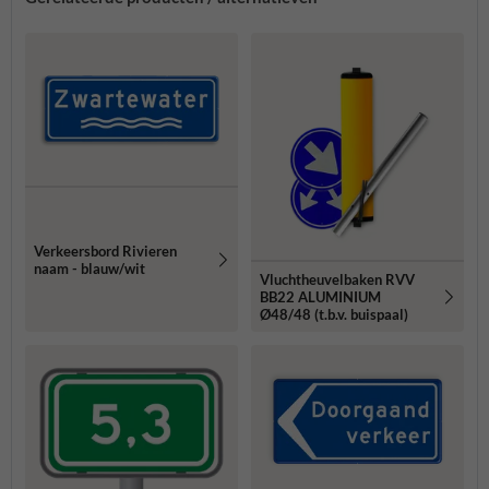
Verkeersbord Rivieren
naam - blauw/wit
Vluchtheuvelbaken RVV
BB22 ALUMINIUM
Ø48/48 (t.b.v. buispaal)