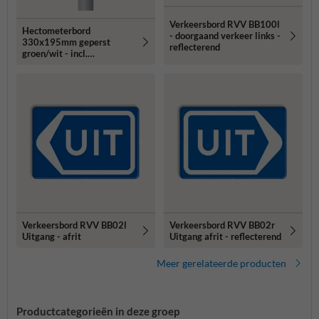
Verkeersbord RVV BB100l
Hectometerbord
- doorgaand verkeer links -
330x195mm geperst
reflecterend
groen/wit - incl.
montagepaal staal
Verkeersbord RVV BB02l
Verkeersbord RVV BB02r
Uitgang - afrit
Uitgang afrit - reflecterend
Meer gerelateerde producten
Productcategorieën in deze groep