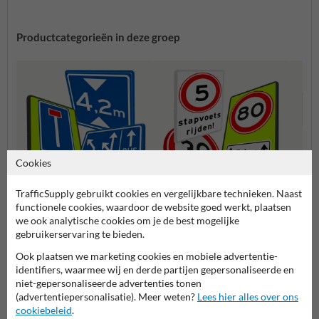
Productcategorieën in deze groep
Cookies
TrafficSupply gebruikt cookies en vergelijkbare technieken. Naast
functionele cookies, waardoor de website goed werkt, plaatsen
Informatie (L-serie)
Snelheidsborden (A-serie)
Voorr
we ook analytische cookies om je de best mogelijke
gebruikerservaring te bieden.
Verkeersborden RVV
Ook plaatsen we marketing cookies en mobiele advertentie-
identifiers, waarmee wij en derde partijen gepersonaliseerde en
niet-gepersonaliseerde advertenties tonen
(advertentiepersonalisatie). Meer weten?
Lees hier alles over ons
cookiebeleid
.