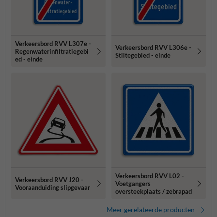
Verkeersbord RVV L307e -
Verkeersbord RVV L306e -
Regenwaterinfiltratiegebi
Stiltegebied - einde
ed - einde
Verkeersbord RVV L02 -
Verkeersbord RVV J20 -
Voetgangers
Vooraanduiding slipgevaar
oversteekplaats / zebrapad
Meer gerelateerde producten