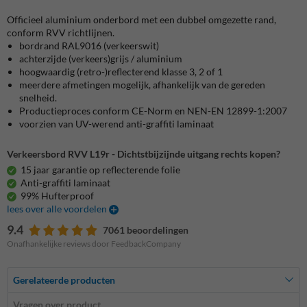
Officieel aluminium onderbord met een dubbel omgezette rand,
conform RVV richtlijnen.
bordrand RAL9016 (verkeerswit)
achterzijde (verkeers)grijs / aluminium
hoogwaardig (retro-)reflecterend klasse 3, 2 of 1
meerdere afmetingen mogelijk, afhankelijk van de gereden
snelheid.
Productieproces conform CE-Norm en NEN-EN 12899-1:2007
voorzien van UV-werend anti-graffiti laminaat
Verkeersbord RVV L19r - Dichtstbijzijnde uitgang rechts kopen?
15 jaar garantie op reflecterende folie
Anti-graffiti laminaat
99% Hufterproof
lees over alle voordelen
9.4
7061 beoordelingen
Onafhankelijke reviews door FeedbackCompany
Gerelateerde producten
Vragen over product