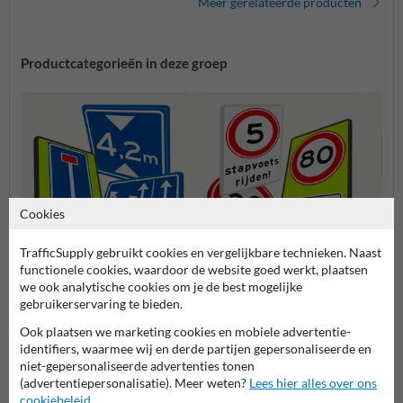
Meer gerelateerde producten
Productcategorieën in deze groep
Cookies
TrafficSupply gebruikt cookies en vergelijkbare technieken. Naast
functionele cookies, waardoor de website goed werkt, plaatsen
Informatie (L-serie)
Snelheidsborden (A-serie)
Voorr
we ook analytische cookies om je de best mogelijke
gebruikerservaring te bieden.
Ook plaatsen we marketing cookies en mobiele advertentie-
Verkeersborden RVV
identifiers, waarmee wij en derde partijen gepersonaliseerde en
niet-gepersonaliseerde advertenties tonen
(advertentiepersonalisatie). Meer weten?
Lees hier alles over ons
cookiebeleid
.