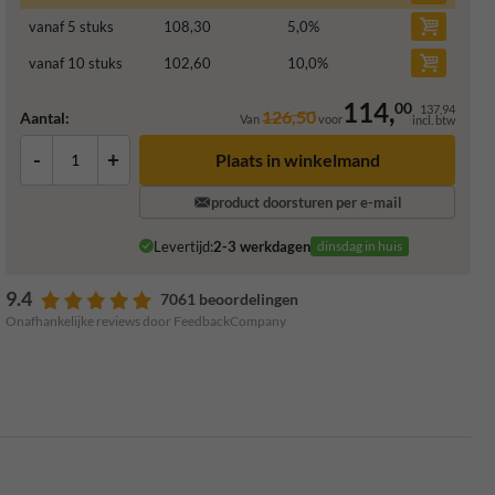
vanaf 5 stuks
108,30
5,0
%
vanaf 10 stuks
102,60
10,0
%
114,
00
137,94
126,50
Aantal:
Van
voor
incl. btw
-
+
Plaats in winkelmand
product doorsturen per e-mail
Levertijd:
2-3 werkdagen
dinsdag in huis
9.4
7061 beoordelingen
Onafhankelijke reviews door FeedbackCompany