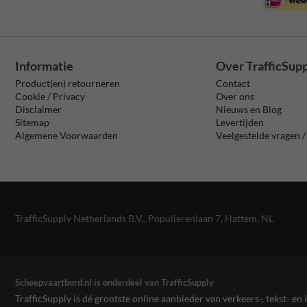
Informatie
Over TrafficSup
Product(en) retourneren
Contact
Cookie / Privacy
Over ons
Disclaimer
Nieuws en Blog
Sitemap
Levertijden
Algemene Voorwaarden
Veelgestelde vragen 
TrafficSupply Netherlands B.V.,
Populierenlaan 7
,
Hattem, NL
Scheepvaartbord.nl is onderdeel van TrafficSupply
TrafficSupply is dé grootste online aanbieder van verkeers-, tekst- 