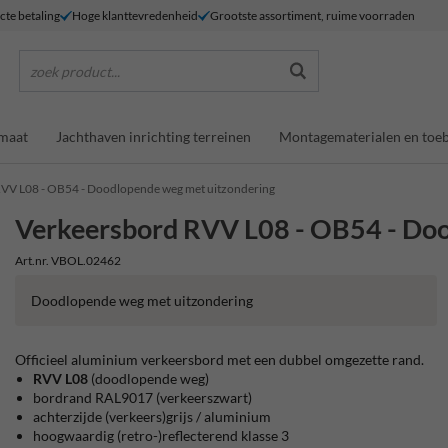
ecte betaling
Hoge klanttevredenheid
Grootste assortiment, ruime voorraden
zoek product...
maat
Jachthaven inrichting terreinen
Montagematerialen en toe
VV L08 - OB54 - Doodlopende weg met uitzondering
Verkeersbord RVV L08 - OB54 - Doo
Art.nr. VBOL.02462
Doodlopende weg met uitzondering
Officieel aluminium verkeersbord met een dubbel omgezette rand.
RVV L08
(doodlopende weg)
bordrand RAL9017 (verkeerszwart)
achterzijde (verkeers)grijs / aluminium
hoogwaardig (retro-)reflecterend klasse 3