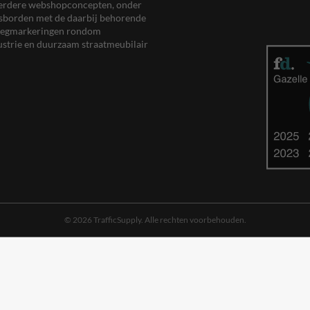
meerdere webshopconcepten, onder
eersborden met de daarbij behorende
, wegmarkeringen rondom
ustrie en duurzaam straatmeubilair
© 2026 TrafficSupply. Alle rechten voorbehouden.