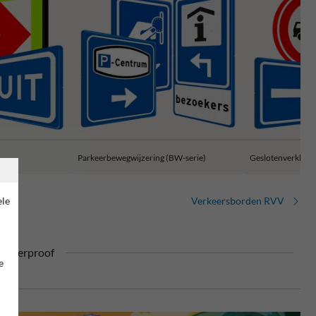
Parkeerbewegwijzering (BW-serie)
Geslotenverklarin
ele
Verkeersborden RVV
ufterproof
e