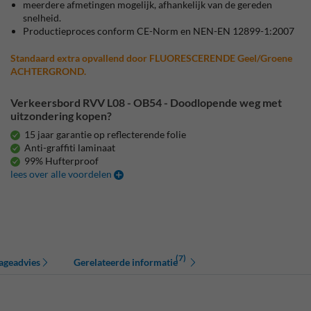
meerdere afmetingen mogelijk, afhankelijk van de gereden
snelheid.
Productieproces conform CE-Norm en NEN-EN 12899-1:2007
Standaard extra opvallend door FLUORESCERENDE Geel/Groene
ACHTERGROND.
Verkeersbord RVV L08 - OB54 - Doodlopende weg met
uitzondering kopen?
15 jaar garantie op reflecterende folie
Anti-graffiti laminaat
99% Hufterproof
lees over alle voordelen
(7)
ageadvies
Gerelateerde informatie