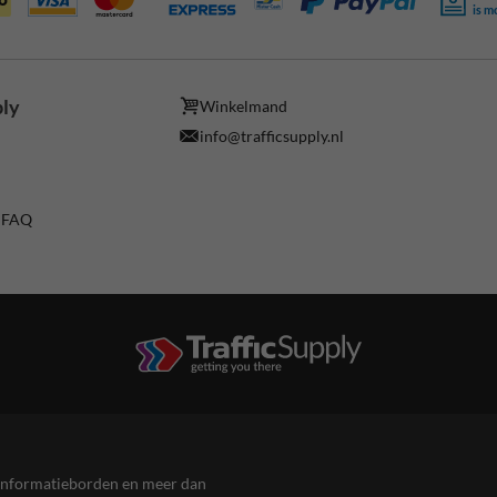
is m
ply
Winkelmand
info@trafficsupply.nl
/ FAQ
en informatieborden en meer dan