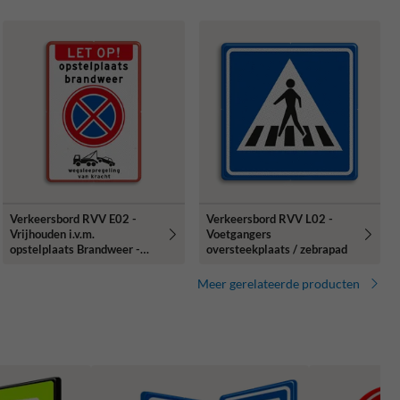
Verkeersbord RVV E02 -
Verkeersbord RVV L02 -
Vrijhouden i.v.m.
Voetgangers
opstelplaats Brandweer -
oversteekplaats / zebrapad
Wegsleepregeling
Meer gerelateerde producten