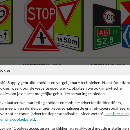
Voorrangsborden (B-serie)
Bebakening (BB-serie)
ookies
afficSupply gebruikt cookies en vergelijkbare technieken. Naast function
okies, waardoor de website goed werkt, plaatsen we ook analytische
okies om je de best mogelijke gebruikerservaring te bieden.
k plaatsen we marketing cookies en mobiele advertentie-identifiers,
 garantie op reflecterende folie
Anti-graffiti laminaat
99% H
armee wij en derde partijen gepersonaliseerde en niet-gepersonaliseerd
vertenties tonen (advertentiepersonalisatie). Meer weten?
Lees hier alles
er ons cookiebeleid
.
or op "Cookies accepteren" te klikken, ga je akkoord met de instellingen