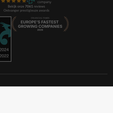
Bekijk onze
7061
reviews
Ontvanger prestigieuze awards