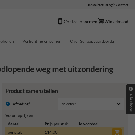
Bestelstatus
Login
Contact
Contact opnemen
Winkelmand
behoren
Verlichting en seinen
Over Scheepvaartbord.nl
dlopende weg met uitzondering
Product samenstellen
alle shops
Afmeting*
Volumeprijzen
Aantal
Prijs per stuk
Je voordeel
per stuk
114,00