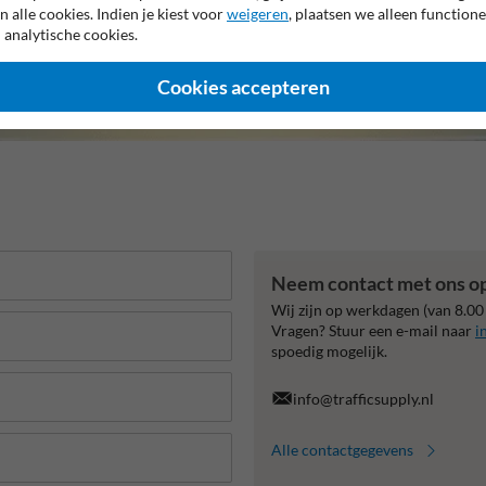
n alle cookies. Indien je kiest voor
weigeren
, plaatsen we alleen functione
 analytische cookies.
Cookies accepteren
Neem contact met ons o
Wij zijn op werkdagen (van 8.00
Vragen? Stuur een e-mail naar
i
spoedig mogelijk.
info@trafficsupply.nl
Alle contactgegevens