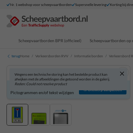
Nr. 1 webshop voor scheepvaartborden
Supersnelle levering
Korting bij dir
Scheepvaartborden BPR (officieel)
Scheepvaartborden op 
terug
Home
Verkeersborden RVV
Informatie borden
Verkeersbord R
Wegens een technische storing kan het bestelde product kan
afwijken met de afbeeldingen die getoond worden in de galerij.
Reden: Could not resolve product
Verkeersbord zelf aanpassen?
Ontwerp aanpassen
Pictogrammen en/of tekst wijzigen