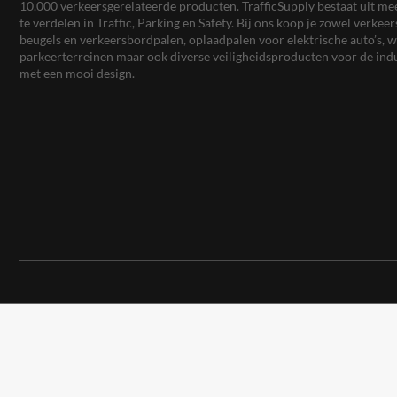
10.000 verkeersgerelateerde producten. TrafficSupply bestaat uit 
te verdelen in Traffic, Parking en Safety. Bij ons koop je zowel verk
beugels en verkeersbordpalen, oplaadpalen voor elektrische auto’s
parkeerterreinen maar ook diverse veiligheidsproducten voor de ind
met een mooi design.