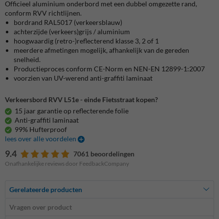
Officieel aluminium onderbord met een dubbel omgezette rand,
conform RVV richtlijnen.
bordrand RAL5017 (verkeersblauw)
achterzijde (verkeers)grijs / aluminium
hoogwaardig (retro-)reflecterend klasse 3, 2 of 1
meerdere afmetingen mogelijk, afhankelijk van de gereden
snelheid.
Productieproces conform CE-Norm en NEN-EN 12899-1:2007
voorzien van UV-werend anti-graffiti laminaat
Verkeersbord RVV L51e - einde Fietsstraat kopen?
15 jaar garantie op reflecterende folie
Anti-graffiti laminaat
99% Hufterproof
lees over alle voordelen
9.4
7061 beoordelingen
Onafhankelijke reviews door FeedbackCompany
Gerelateerde producten
Vragen over product