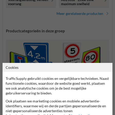
voorrang
maximum snelheid
Meer gerelateerde producten
Productcategorieën in deze groep
Cookies
TrafficSupply gebruikt cookies en vergelijkbare technieken. Naast
functionele cookies, waardoor de website goed werkt, plaatsen
we ook analytische cookies om je de best mogelijke
gebruikerservaring te bieden.
Informatie (L-serie)
Snelheidsborden (A-serie)
Voorr
Ook plaatsen we marketing cookies en mobiele advertentie-
identifiers, waarmee wij en derde partijen gepersonaliseerde en
Verkeersborden RVV
niet-gepersonaliseerde advertenties tonen