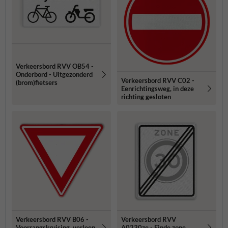
Verkeersbord RVV OB54 -
Onderbord - Uitgezonderd
Verkeersbord RVV C02 -
(brom)fietsers
Eenrichtingsweg, in deze
richting gesloten
Verkeersbord RVV B06 -
Verkeersbord RVV
Voorrangskruising, verleen
A0230ze - Einde zone