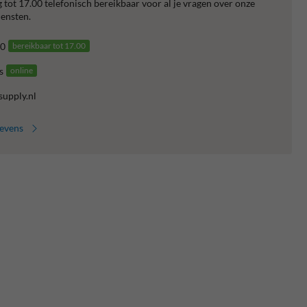
 tot 17.00 telefonisch bereikbaar voor al je vragen over onze
ensten.
0
bereikbaar tot 17.00
s
online
supply.nl
gevens