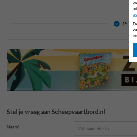
wa
ad
ov
15 jaar
Do
va
en
Stel je vraag aan Scheepvaartbord.nl
Naam*