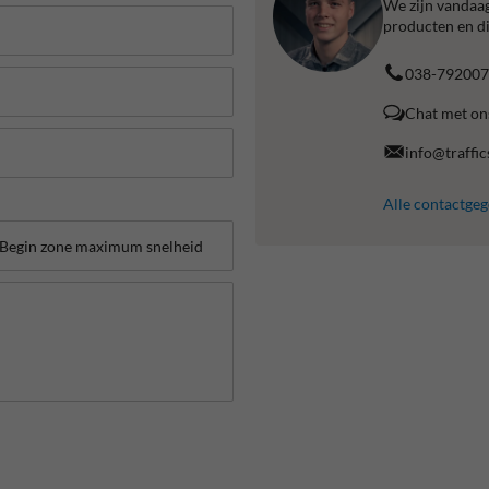
We zijn vandaag
producten en di
038-792007
Chat met on
info@traffic
Alle contactge