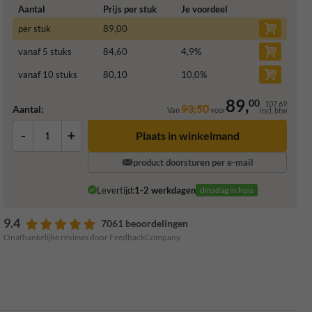
Aantal
Prijs per stuk
Je voordeel
per stuk
89,00
vanaf 5 stuks
84,60
4,9
%
vanaf 10 stuks
80,10
10,0
%
89,
00
107,69
93,50
Aantal:
Van
voor
incl. btw
-
+
Plaats in winkelmand
product doorsturen per e-mail
Levertijd:
1-2 werkdagen
dinsdag in huis
9.4
7061 beoordelingen
Onafhankelijke reviews door FeedbackCompany