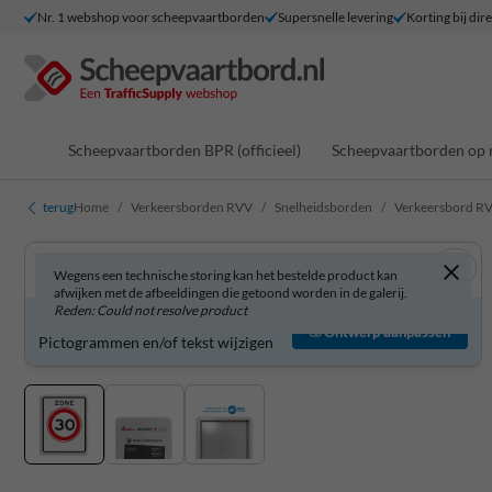
Nr. 1 webshop voor scheepvaartborden
Supersnelle levering
Korting bij dir
Scheepvaartborden BPR (officieel)
Scheepvaartborden op 
terug
Home
Verkeersborden RVV
Snelheidsborden
Verkeersbord RV
Wegens een technische storing kan het bestelde product kan
afwijken met de afbeeldingen die getoond worden in de galerij.
Reden: Could not resolve product
Verkeersbord zelf aanpassen?
Ontwerp aanpassen
Pictogrammen en/of tekst wijzigen