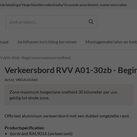
ecte betaling
Hoge klanttevredenheid
Grootste assortiment, ruime voorraden
zoek product...
maat
Jachthaven inrichting terreinen
Montagematerialen en toe
V A01-30zb - Begin zone maximum snelheid
Verkeersbord RVV A01-30zb - Begi
Art.nr. VBOA.01660
Zone maximum toegestane snelheid 30 kilometer per uur,
geldig tot einde zone.
Officieel aluminium verkeersbord met een dubbel omgezette rand.
Productspecificaties:
bordrand RAL9016 (verkeerswit)