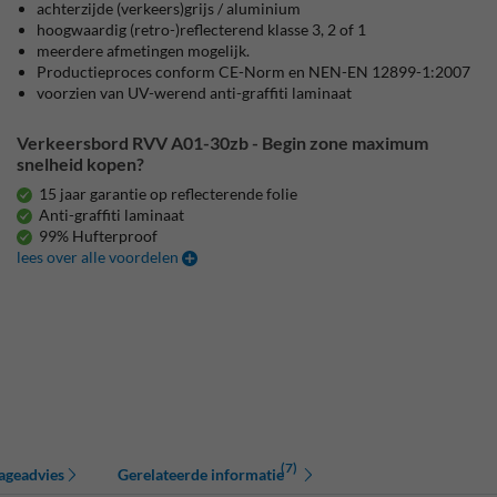
achterzijde (verkeers)grijs / aluminium
hoogwaardig (retro-)reflecterend klasse 3, 2 of 1
meerdere afmetingen mogelijk.
Productieproces conform CE-Norm en NEN-EN 12899-1:2007
voorzien van UV-werend anti-graffiti laminaat
Verkeersbord RVV A01-30zb - Begin zone maximum
snelheid kopen?
15 jaar garantie op reflecterende folie
Anti-graffiti laminaat
99% Hufterproof
lees over alle voordelen
(7)
ageadvies
Gerelateerde informatie