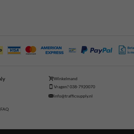
Beta
is m
ply
Winkelmand
Vragen? 038-7920070
info@trafficsupply.nl
/ FAQ