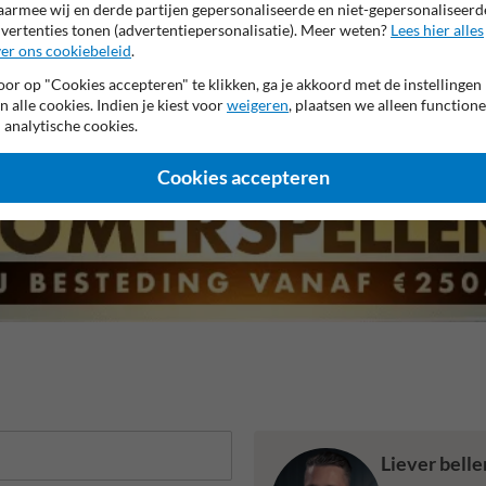
armee wij en derde partijen gepersonaliseerde en niet-gepersonaliseerd
vertenties tonen (advertentiepersonalisatie). Meer weten?
Lees hier alles
er ons cookiebeleid
.
 garantie op reflecterende folie
Anti-graffiti laminaat
99% H
or op "Cookies accepteren" te klikken, ga je akkoord met de instellingen
n alle cookies. Indien je kiest voor
weigeren
, plaatsen we alleen functione
 analytische cookies.
Cookies accepteren
Liever bell