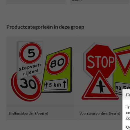
Productcategorieën in deze groep
C
Tr
co
Snelheidsborden (A-serie)
Voorrangsborden (B-serie)
co
Oo