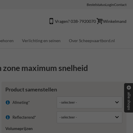
Bestelstatus
Login
Contact
Vragen? 038-7920070
Winkelmand
behoren
Verlichting en seinen
Over Scheepvaartbord.nl
n zone maximum snelheid
Product samenstellen
alle shops
Afmeting*
Reflecterend*
Volumeprijzen