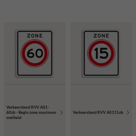
Verkeersbord RVV A01-
60zb - Begin zone maximum
Verkeersbord RVV A0115zb
snelheid