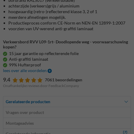
bordrand RAL5017 (verkeersblauw)
achterzijde (verkeers)grijs / aluminium
hoogwaardig (retro-)reflecterend klasse 3, 2 of 1
meerdere afmetingen mogelijk.
Productieproces conform CE-Norm en NEN-EN 12899-1:2007
voorzien van UV-werend anti-graffiti laminaat
Verkeersbord RVV L09-1rt- Doodlopende weg - voorwaarschuwing
kopen?
15 jaar garantie op reflecterende folie
Anti-graffiti laminaat
99% Hufterproof
lees over alle voordelen
9.4
7061 beoordelingen
Onafhankelijke reviews door FeedbackCompany
Gerelateerde producten
Vragen over product
Montageadvies
(7)
Gerelateerde informatie