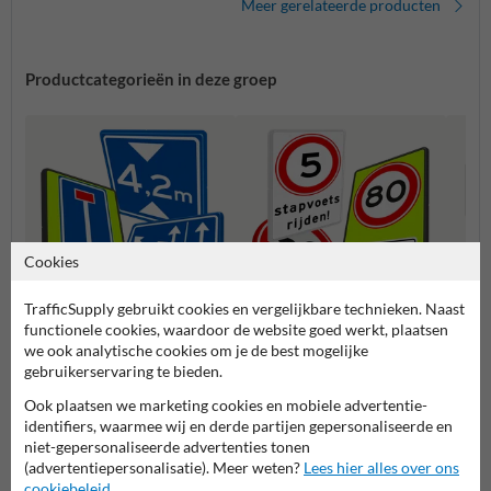
Meer gerelateerde producten
Productcategorieën in deze groep
Cookies
TrafficSupply gebruikt cookies en vergelijkbare technieken. Naast
functionele cookies, waardoor de website goed werkt, plaatsen
Informatie (L-serie)
Snelheidsborden (A-serie)
Voorr
we ook analytische cookies om je de best mogelijke
gebruikerservaring te bieden.
Ook plaatsen we marketing cookies en mobiele advertentie-
Verkeersborden RVV
identifiers, waarmee wij en derde partijen gepersonaliseerde en
niet-gepersonaliseerde advertenties tonen
(advertentiepersonalisatie). Meer weten?
Lees hier alles over ons
cookiebeleid
.