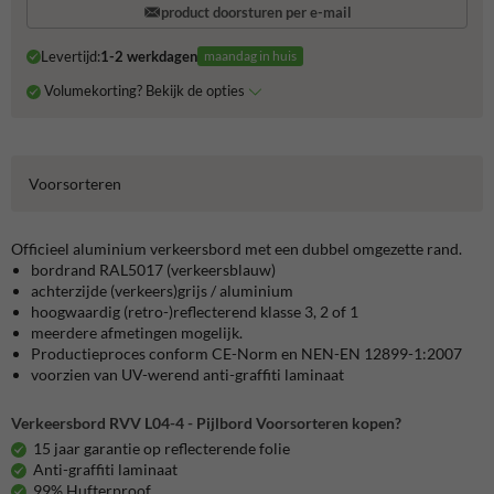
product doorsturen per e-mail
Levertijd:
1-2 werkdagen
maandag in huis
Volumekorting? Bekijk de opties
Voorsorteren
Officieel aluminium verkeersbord met een dubbel omgezette rand.
bordrand RAL5017 (verkeersblauw)
achterzijde (verkeers)grijs / aluminium
hoogwaardig (retro-)reflecterend klasse 3, 2 of 1
meerdere afmetingen mogelijk.
Productieproces conform CE-Norm en NEN-EN 12899-1:2007
voorzien van UV-werend anti-graffiti laminaat
Verkeersbord RVV L04-4 - Pijlbord Voorsorteren kopen?
15 jaar garantie op reflecterende folie
Anti-graffiti laminaat
99% Hufterproof