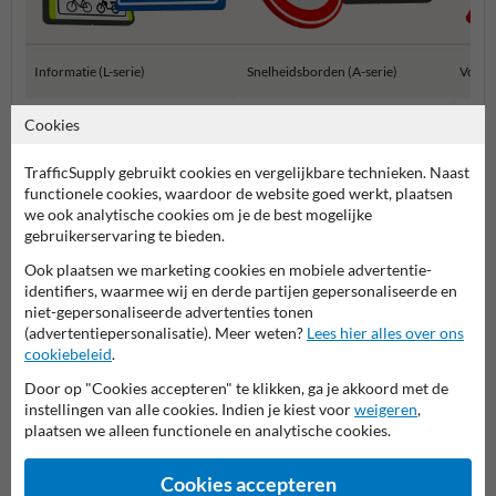
Informatie (L-serie)
Snelheidsborden (A-serie)
Voorr
Cookies
Verkeersborden RVV
TrafficSupply gebruikt cookies en vergelijkbare technieken. Naast
functionele cookies, waardoor de website goed werkt, plaatsen
we ook analytische cookies om je de best mogelijke
gebruikerservaring te bieden.
Ook plaatsen we marketing cookies en mobiele advertentie-
identifiers, waarmee wij en derde partijen gepersonaliseerde en
niet-gepersonaliseerde advertenties tonen
(advertentiepersonalisatie). Meer weten?
Lees hier alles over ons
cookiebeleid
.
Stel je vraag aan Scheepvaartbord.nl
Door op "Cookies accepteren" te klikken, ga je akkoord met de
Naam*
instellingen van alle cookies. Indien je kiest voor
weigeren
,
plaatsen we alleen functionele en analytische cookies.
Cookies accepteren
Bedrijfsnaam