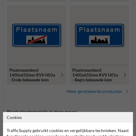
Plaatsnaambord
Plaatsnaambord
1400x650mm RVV H02a
1400x650mm RVV H01a
- Einde bebouwde kom
- Begin bebouwde kom
Meer gerelateerde producten
Productcategorieën in deze groep
Cookies
TrafficSupply gebruikt cookies en vergelijkbare technieken. Naast