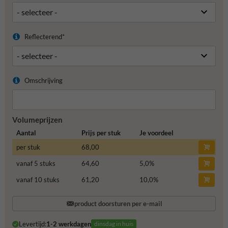
Reflecterend*
Omschrijving
Volumeprijzen
Aantal
Prijs per stuk
Je voordeel
per stuk
68,00
vanaf 5 stuks
64,60
5,0
%
vanaf 10 stuks
61,20
10,0
%
product doorsturen per e-mail
Levertijd:
1-2 werkdagen
dinsdag in huis