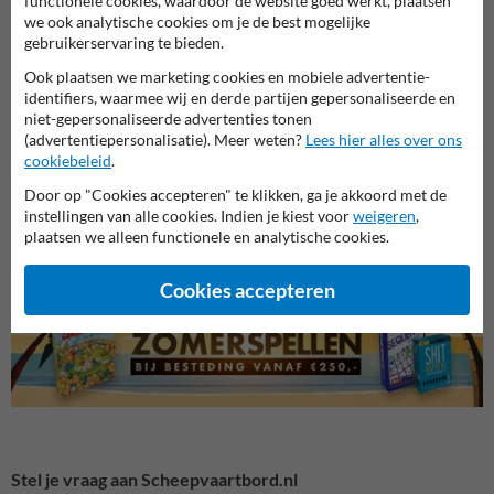
functionele cookies, waardoor de website goed werkt, plaatsen
we ook analytische cookies om je de best mogelijke
gebruikerservaring te bieden.
Ook plaatsen we marketing cookies en mobiele advertentie-
identifiers, waarmee wij en derde partijen gepersonaliseerde en
niet-gepersonaliseerde advertenties tonen
(advertentiepersonalisatie). Meer weten?
Lees hier alles over ons
cookiebeleid
.
Informatie (L-serie)
Snelheidsborden (A-serie)
Voorr
Door op "Cookies accepteren" te klikken, ga je akkoord met de
instellingen van alle cookies. Indien je kiest voor
weigeren
,
plaatsen we alleen functionele en analytische cookies.
Verkeersborden RVV
Cookies accepteren
Stel je vraag aan Scheepvaartbord.nl