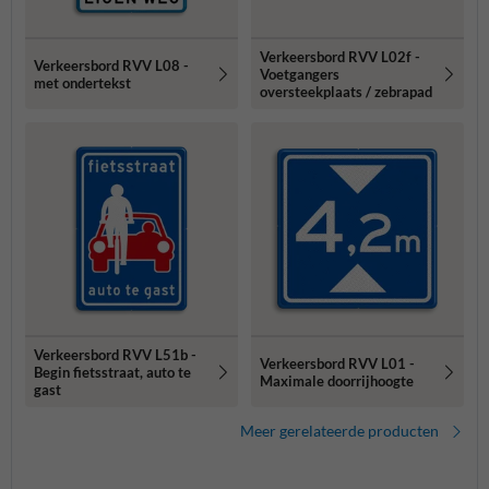
Verkeersbord RVV L02f -
Verkeersbord RVV L08 -
Voetgangers
met ondertekst
oversteekplaats / zebrapad
Verkeersbord RVV L51b -
Verkeersbord RVV L01 -
Begin fietsstraat, auto te
Maximale doorrijhoogte
gast
Meer gerelateerde producten