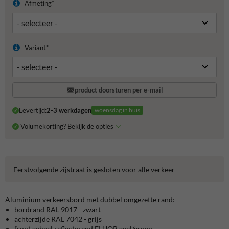
Afmeting*
Variant*
product doorsturen per e-mail
Levertijd:
2-3 werkdagen
woensdag in huis
Volumekorting? Bekijk de opties
Eerstvolgende zijstraat is gesloten voor alle verkeer
Aluminium verkeersbord met dubbel omgezette rand:
bordrand RAL 9017 - zwart
achterzijde RAL 7042 - grijs
front geheel reflecterend FLUOR geel/groen