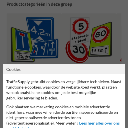
Productcategorieën in deze groep
Cookies
Informatie (L-serie)
Snelheidsborden (A-serie)
Voorr
TrafficSupply gebruikt cookies en vergelijkbare technieken. Naast
functionele cookies, waardoor de website goed werkt, plaatsen
Verkeersborden RVV
we ook analytische cookies om je de best mogelijke
gebruikerservaring te bieden.
Ook plaatsen we marketing cookies en mobiele advertentie-
identifiers, waarmee wij en derde partijen gepersonaliseerde en
niet-gepersonaliseerde advertenties tonen
(advertentiepersonalisatie). Meer weten?
Lees hier alles over ons