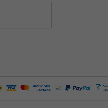
Beta
is m