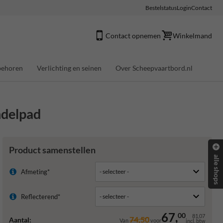
Bestelstatus
Login
Contact
Contact opnemen
Winkelmand
behoren
Verlichting en seinen
Over Scheepvaartbord.nl
ndelpad
Product samenstellen
alle shops
Afmeting*
Reflecterend*
67,
00
81,07
74,50
Aantal:
Van
voor
incl. btw