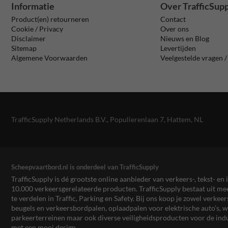
Informatie
Over TrafficSup
Product(en) retourneren
Contact
Cookie / Privacy
Over ons
Disclaimer
Nieuws en Blog
Sitemap
Levertijden
Algemene Voorwaarden
Veelgestelde vragen 
TrafficSupply Netherlands B.V.,
Populierenlaan 7
,
Hattem, NL
Scheepvaartbord.nl is onderdeel van TrafficSupply
TrafficSupply is dé grootste online aanbieder van verkeers-, tekst- 
10.000 verkeersgerelateerde producten. TrafficSupply bestaat uit 
te verdelen in Traffic, Parking en Safety. Bij ons koop je zowel verk
beugels en verkeersbordpalen, oplaadpalen voor elektrische auto’s
parkeerterreinen maar ook diverse veiligheidsproducten voor de ind
met een mooi design.