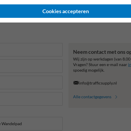
Cookies accepteren
Neem contact met ons o
Wij zijn op werkdagen (van 8.00
Vragen? Stuur een e-mail naar
i
spoedig mogelijk.
info@trafficsupply.nl
Alle contactgegevens