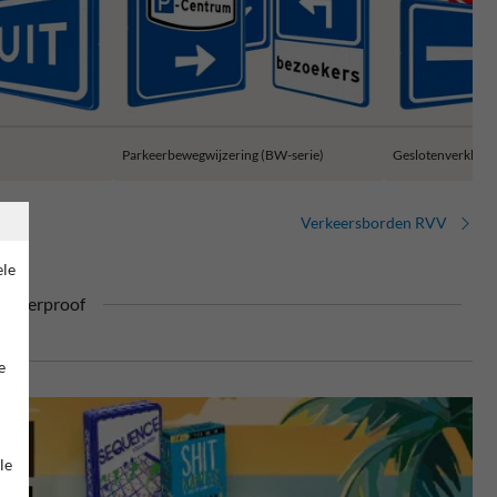
Parkeerbewegwijzering (BW-serie)
Geslotenverklarin
Verkeersborden RVV
ele
ufterproof
e
le