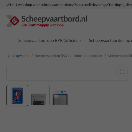
Nr. 1 webshop voor scheepvaartborden
Supersnelle levering
Korting bij dir
Scheepvaartborden BPR (officieel)
Scheepvaartborden op 
terug
Home
Verkeersborden RVV
Informatie borden
Verkeersbord R