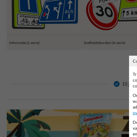
Informatie (L-serie)
Snelheidsborden (A-serie)
C
Tr
co
15 jaar
co
Oo
wa
ad
ov
Do
va
en