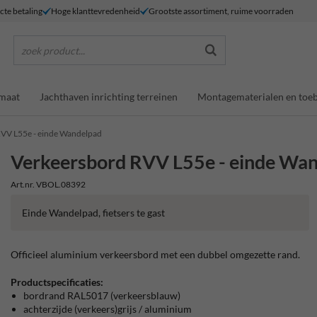
ecte betaling
Hoge klanttevredenheid
Grootste assortiment, ruime voorraden
zoek product...
maat
Jachthaven inrichting terreinen
Montagematerialen en toe
VV L55e - einde Wandelpad
Verkeersbord RVV L55e - einde Wa
Art.nr. VBOL.08392
Einde Wandelpad, fietsers te gast
Officieel aluminium verkeersbord met een dubbel omgezette rand.
Productspecificaties:
bordrand RAL5017 (verkeersblauw)
achterzijde (verkeers)grijs / aluminium