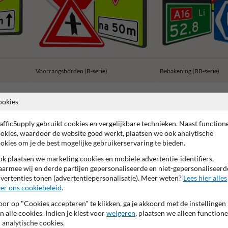
Voorrangsborden (B-serie)
Bebakening (BB-serie)
ookies
afficSupply gebruikt cookies en vergelijkbare technieken. Naast function
okies, waardoor de website goed werkt, plaatsen we ook analytische
 garantie op reflecterende folie
Anti-graffiti laminaat
99% H
okies om je de best mogelijke gebruikerservaring te bieden.
k plaatsen we marketing cookies en mobiele advertentie-identifiers,
armee wij en derde partijen gepersonaliseerde en niet-gepersonaliseerd
vertenties tonen (advertentiepersonalisatie). Meer weten?
Lees hier alles
er ons cookiebeleid
.
or op "Cookies accepteren" te klikken, ga je akkoord met de instellingen
n alle cookies. Indien je kiest voor
weigeren
, plaatsen we alleen functione
 analytische cookies.