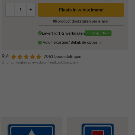
-
+
Plaats in winkelmand
product doorsturen per e-mail
Levertijd:
1-2 werkdagen
dinsdag in huis
Volumekorting? Bekijk de opties
9.4
7061 beoordelingen
Onafhankelijke reviews door FeedbackCompany