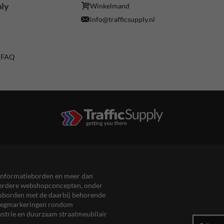
ply
Winkelmand
info@trafficsupply.nl
/ FAQ
en informatieborden en meer dan
meerdere webshopconcepten, onder
eersborden met de daarbij behorende
, wegmarkeringen rondom
ustrie en duurzaam straatmeubilair