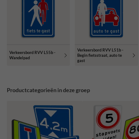
Verkeersbord RVV L51b -
Verkeersbord RVV L55b -
Begin fietsstraat, auto te
Wandelpad
gast
Productcategorieën in deze groep