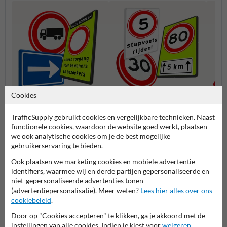
Cookies
Geslotenverklaringen (C-
Snelheidsborden (A-serie)
Voorr
serie)
TrafficSupply gebruikt cookies en vergelijkbare technieken. Naast
functionele cookies, waardoor de website goed werkt, plaatsen
we ook analytische cookies om je de best mogelijke
Verkeersborden RVV
gebruikerservaring te bieden.
Ook plaatsen we marketing cookies en mobiele advertentie-
identifiers, waarmee wij en derde partijen gepersonaliseerde en
niet-gepersonaliseerde advertenties tonen
(advertentiepersonalisatie). Meer weten?
Lees hier alles over ons
cookiebeleid
.
Door op "Cookies accepteren" te klikken, ga je akkoord met de
instellingen van alle cookies. Indien je kiest voor
weigeren
,