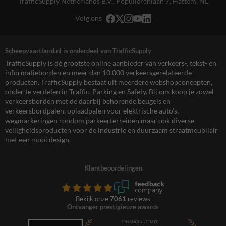
TrafficSupply Netherlands B.V.,
Populierenlaan 7
,
Hattem, NL
Volg ons
Scheepvaartbord.nl is onderdeel van TrafficSupply
TrafficSupply is dé grootste online aanbieder van verkeers-, tekst- en
informatieborden en meer dan 10.000 verkeersgerelateerde
producten. TrafficSupply bestaat uit meerdere webshopconcepten,
onder te verdelen in Traffic, Parking en Safety. Bij ons koop je zowel
verkeersborden met de daarbij behorende beugels en
verkeersbordpalen, oplaadpalen voor elektrische auto’s,
wegmarkeringen rondom parkeerterreinen maar ook diverse
veiligheidsproducten voor de industrie en duurzaam straatmeubilair
met een mooi design.
Klantbeoordelingen
Bekijk onze
7061
reviews
Ontvanger prestigieuze awards