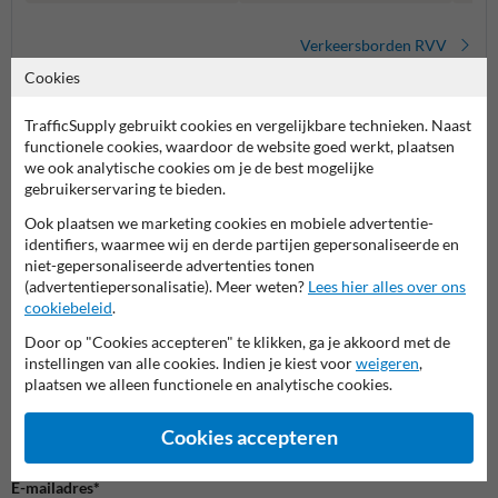
Verkeersborden RVV
Cookies
TrafficSupply gebruikt cookies en vergelijkbare technieken. Naast
functionele cookies, waardoor de website goed werkt, plaatsen
we ook analytische cookies om je de best mogelijke
gebruikerservaring te bieden.
Ook plaatsen we marketing cookies en mobiele advertentie-
identifiers, waarmee wij en derde partijen gepersonaliseerde en
niet-gepersonaliseerde advertenties tonen
Stel je vraag aan Scheepvaartbord.nl
(advertentiepersonalisatie). Meer weten?
Lees hier alles over ons
cookiebeleid
.
Naam*
Door op "Cookies accepteren" te klikken, ga je akkoord met de
instellingen van alle cookies. Indien je kiest voor
weigeren
,
plaatsen we alleen functionele en analytische cookies.
Bedrijfsnaam
Cookies accepteren
E-mailadres*