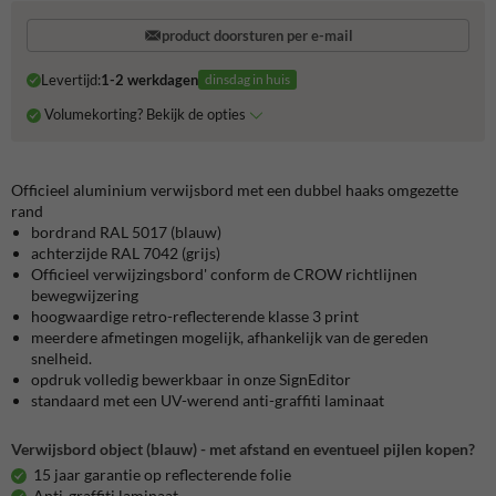
product doorsturen per e-mail
Levertijd:
1-2 werkdagen
dinsdag in huis
Volumekorting? Bekijk de opties
Officieel aluminium verwijsbord met een dubbel haaks omgezette
rand
bordrand RAL 5017 (blauw)
achterzijde RAL 7042 (grijs)
Officieel verwijzingsbord' conform de CROW richtlijnen
bewegwijzering
hoogwaardige retro-reflecterende klasse 3 print
meerdere afmetingen mogelijk, afhankelijk van de gereden
snelheid.
opdruk volledig bewerkbaar in onze SignEditor
standaard met een UV-werend anti-graffiti laminaat
Verwijsbord object (blauw) - met afstand en eventueel pijlen kopen?
15 jaar garantie op reflecterende folie
Anti-graffiti laminaat