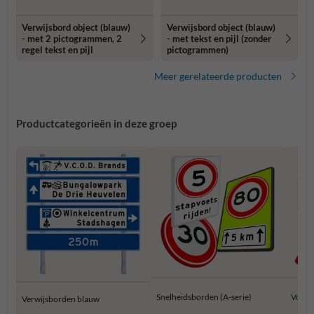
Verwijsbord object (blauw)
Verwijsbord object (blauw)
- met 2 pictogrammen, 2
- met tekst en pijl (zonder
regel tekst en pijl
pictogrammen)
Meer gerelateerde producten
Productcategorieën in deze groep
Snelheidsborden (A-serie)
Voorr
Verwijsborden blauw