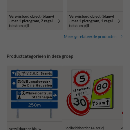
Verwijsbord object (blauw)
Verwijsbord object (blauw)
- met 1 pictogram, 2 regel
- met 1 pictogram, 1 regel
tekst en pijl
tekst en pijl
Meer gerelateerde producten
Productcategorieën in deze groep
Snelheidsborden (A-serie)
Voorr
Verwijsborden blauw