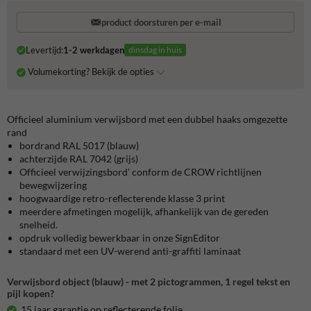
product doorsturen per e-mail
Levertijd:
1-2 werkdagen
dinsdag in huis
Volumekorting? Bekijk de opties
Officieel aluminium verwijsbord met een dubbel haaks omgezette
rand
bordrand RAL 5017 (blauw)
achterzijde RAL 7042 (grijs)
Officieel verwijzingsbord' conform de CROW richtlijnen
bewegwijzering
hoogwaardige retro-reflecterende klasse 3 print
meerdere afmetingen mogelijk, afhankelijk van de gereden
snelheid.
opdruk volledig bewerkbaar in onze SignEditor
standaard met een UV-werend anti-graffiti laminaat
Verwijsbord object (blauw) - met 2 pictogrammen, 1 regel tekst en
pijl kopen?
15 jaar garantie op reflecterende folie