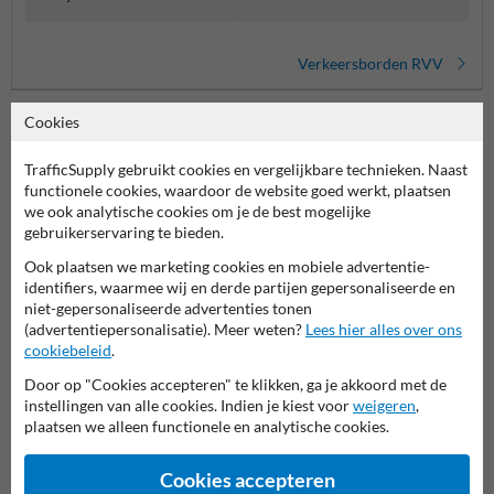
Verkeersborden RVV
Cookies
TrafficSupply gebruikt cookies en vergelijkbare technieken. Naast
functionele cookies, waardoor de website goed werkt, plaatsen
we ook analytische cookies om je de best mogelijke
gebruikerservaring te bieden.
Ook plaatsen we marketing cookies en mobiele advertentie-
identifiers, waarmee wij en derde partijen gepersonaliseerde en
Stel je vraag aan Scheepvaartbord.nl
niet-gepersonaliseerde advertenties tonen
Naam*
(advertentiepersonalisatie). Meer weten?
Lees hier alles over ons
cookiebeleid
.
Door op "Cookies accepteren" te klikken, ga je akkoord met de
instellingen van alle cookies. Indien je kiest voor
weigeren
,
Bedrijfsnaam
plaatsen we alleen functionele en analytische cookies.
Cookies accepteren