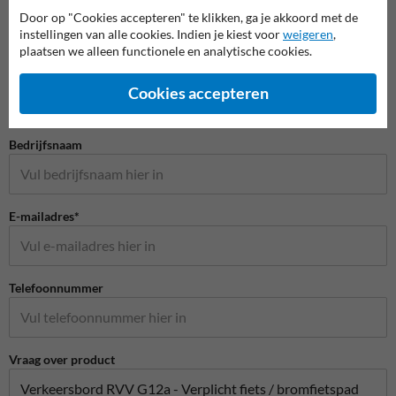
Door op "Cookies accepteren" te klikken, ga je akkoord met de
instellingen van alle cookies. Indien je kiest voor
weigeren
,
Stel je vraag aan Scheepvaartbord.nl
plaatsen we alleen functionele en analytische cookies.
Naam*
Cookies accepteren
Bedrijfsnaam
E-mailadres*
Telefoonnummer
Vraag over product