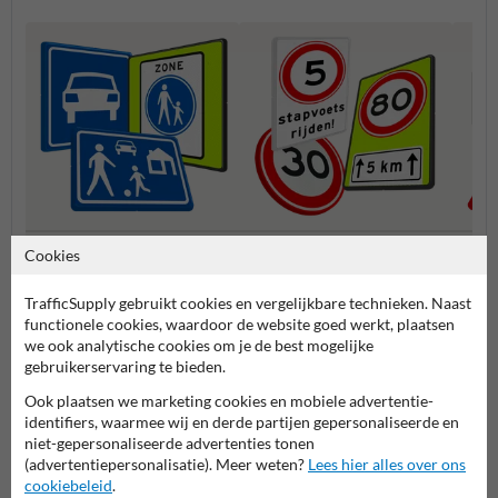
Verkeersregels gebieden
Cookies
Snelheidsborden (A-serie)
Voorr
borden (G-serie)
TrafficSupply gebruikt cookies en vergelijkbare technieken. Naast
functionele cookies, waardoor de website goed werkt, plaatsen
Verkeersborden RVV
we ook analytische cookies om je de best mogelijke
gebruikerservaring te bieden.
Ook plaatsen we marketing cookies en mobiele advertentie-
identifiers, waarmee wij en derde partijen gepersonaliseerde en
niet-gepersonaliseerde advertenties tonen
(advertentiepersonalisatie). Meer weten?
Lees hier alles over ons
cookiebeleid
.