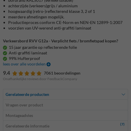
bordrand RAL5017 (verkeersblauw)
achterzijde (verkeers)grijs / aluminium
hoogwaardig (retro-)reflecterend klasse 3, 2 of 1
meerdere afmetingen mogelijk.
Productieproces conform CE-Norm en NEN-EN 12899-1:2007
voorzien van UV-werend anti-graffiti laminaat
Verkeersbord RVV G12a - Verplicht fiets / bromfietspad kopen?
15 jaar garantie op reflecterende folie
Anti-graffiti laminaat
99% Hufterproof
lees over alle voordelen
9.4
7061 beoordelingen
Onafhankelijke reviews door FeedbackCompany
Gerelateerde producten
Vragen over product
Montageadvies
(7)
Gerelateerde informatie