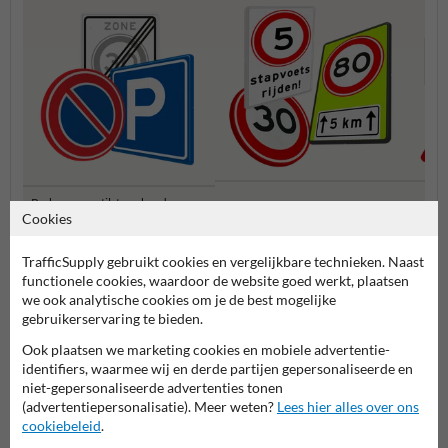
Parkeren en stilstaan borden
Snelheidsborden (A-serie)
Voorr
Cookies
(E-serie)
TrafficSupply gebruikt cookies en vergelijkbare technieken. Naast
Verkeersborden RVV
functionele cookies, waardoor de website goed werkt, plaatsen
we ook analytische cookies om je de best mogelijke
gebruikerservaring te bieden.
Ook plaatsen we marketing cookies en mobiele advertentie-
identifiers, waarmee wij en derde partijen gepersonaliseerde en
niet-gepersonaliseerde advertenties tonen
(advertentiepersonalisatie). Meer weten?
Lees hier alles over ons
cookiebeleid
.