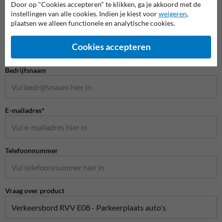
Door op "Cookies accepteren" te klikken, ga je akkoord met de
instellingen van alle cookies. Indien je kiest voor
weigeren
,
Stel je vraag aan Scheepvaartbord.nl
plaatsen we alleen functionele en analytische cookies.
Naam*
Cookies accepteren
Bedrijfsnaam
E-mailadres*
Telefoonnummer
Vraag over product