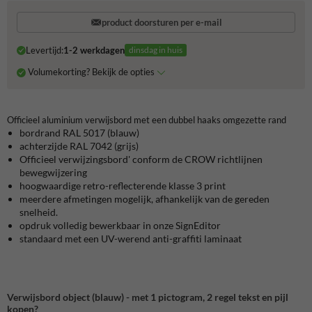
product doorsturen per e-mail
Levertijd:
1-2 werkdagen
dinsdag in huis
Volumekorting? Bekijk de opties
Officieel aluminium verwijsbord met een dubbel haaks omgezette rand
bordrand RAL 5017 (blauw)
achterzijde RAL 7042 (grijs)
Officieel verwijzingsbord' conform de CROW richtlijnen
bewegwijzering
hoogwaardige retro-reflecterende klasse 3 print
meerdere afmetingen mogelijk, afhankelijk van de gereden
snelheid.
opdruk volledig bewerkbaar in onze SignEditor
standaard met een UV-werend anti-graffiti laminaat
Verwijsbord object (blauw) - met 1 pictogram, 2 regel tekst en pijl
kopen?