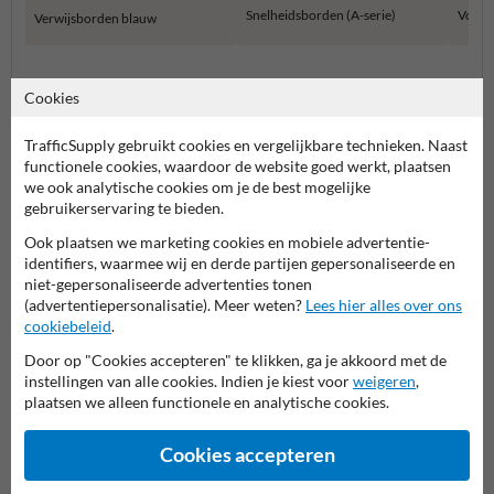
Snelheidsborden (A-serie)
Voorr
Verwijsborden blauw
Verkeersborden RVV
Cookies
TrafficSupply gebruikt cookies en vergelijkbare technieken. Naast
functionele cookies, waardoor de website goed werkt, plaatsen
we ook analytische cookies om je de best mogelijke
gebruikerservaring te bieden.
Ook plaatsen we marketing cookies en mobiele advertentie-
identifiers, waarmee wij en derde partijen gepersonaliseerde en
niet-gepersonaliseerde advertenties tonen
(advertentiepersonalisatie). Meer weten?
Lees hier alles over ons
Stel je vraag aan Scheepvaartbord.nl
cookiebeleid
.
Naam*
Door op "Cookies accepteren" te klikken, ga je akkoord met de
instellingen van alle cookies. Indien je kiest voor
weigeren
,
plaatsen we alleen functionele en analytische cookies.
Bedrijfsnaam
Cookies accepteren