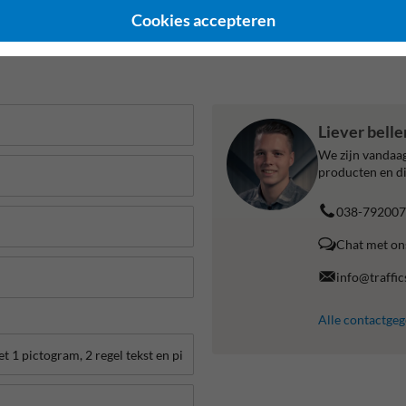
Cookies accepteren
Liever bell
We zijn vandaag
producten en di
038-792007
Chat met on
info@traffic
Alle contactge