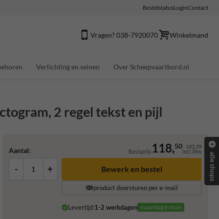
Bestelstatus
Login
Contact
Vragen? 038-7920070
Winkelmand
behoren
Verlichting en seinen
Over Scheepvaartbord.nl
ctogram, 2 regel tekst en pijl
118,
50
143,39
Aantal:
Basisprijs
incl. btw
alle shops
-
+
product doorsturen per e-mail
Levertijd:
1-2 werkdagen
maandag in huis