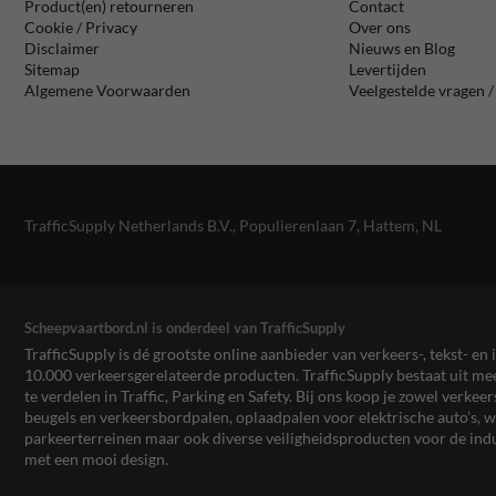
Product(en) retourneren
Contact
Cookie / Privacy
Over ons
Disclaimer
Nieuws en Blog
Sitemap
Levertijden
Algemene Voorwaarden
Veelgestelde vragen 
TrafficSupply Netherlands B.V.,
Populierenlaan 7
,
Hattem, NL
Scheepvaartbord.nl is onderdeel van TrafficSupply
TrafficSupply is dé grootste online aanbieder van verkeers-, tekst- 
10.000 verkeersgerelateerde producten. TrafficSupply bestaat uit 
te verdelen in Traffic, Parking en Safety. Bij ons koop je zowel verk
beugels en verkeersbordpalen, oplaadpalen voor elektrische auto’s
parkeerterreinen maar ook diverse veiligheidsproducten voor de ind
met een mooi design.