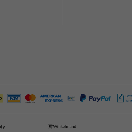
Beta
is m
ply
Winkelmand