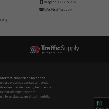
Vragen? 038-7920070
info@trafficsupply.nl
/ FAQ
en informatieborden en meer dan
meerdere webshopconcepten, onder
eersborden met de daarbij behorende
, wegmarkeringen rondom
ustrie en duurzaam straatmeubilair