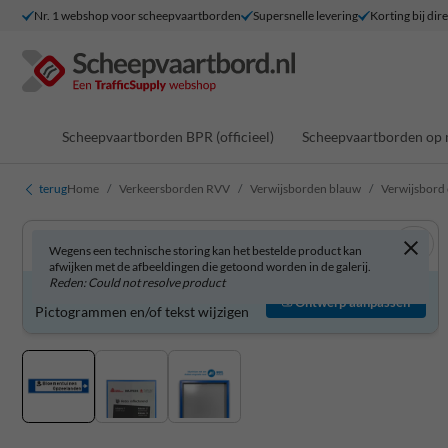
Nr. 1 webshop voor scheepvaartborden
Supersnelle levering
Korting bij dir
Scheepvaartborden BPR (officieel)
Scheepvaartborden op 
terug
Home
Verkeersborden RVV
Verwijsborden blauw
Verwijsbord o
Wegens een technische storing kan het bestelde product kan
afwijken met de afbeeldingen die getoond worden in de galerij.
Reden: Could not resolve product
Verwijsbord zelf aanpassen?
Ontwerp aanpassen
Pictogrammen en/of tekst wijzigen