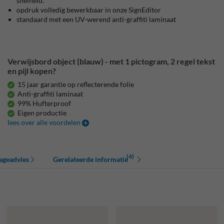
snelheid.
opdruk volledig bewerkbaar in onze SignEditor
standaard met een UV-werend anti-graffiti laminaat
Verwijsbord object (blauw) - met 1 pictogram, 2 regel tekst
en pijl kopen?
15 jaar garantie op reflecterende folie
Anti-graffiti laminaat
99% Hufterproof
Eigen productie
lees over alle voordelen
(4)
ageadvies
Gerelateerde informatie