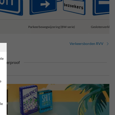
Parkeerbewegwijzering (BW-serie)
Geslotenverklarin
Verkeersborden RVV
ele
ufterproof
e
le