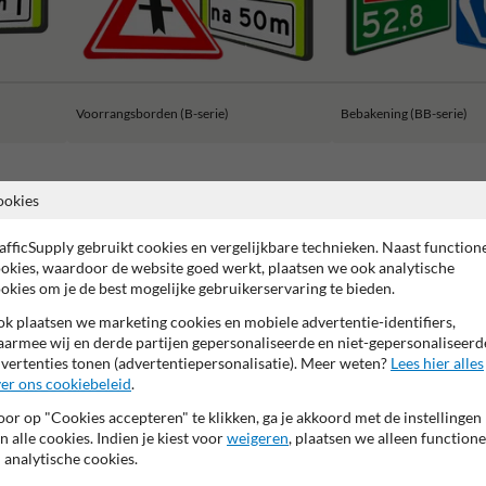
Voorrangsborden (B-serie)
Bebakening (BB-serie)
ookies
afficSupply gebruikt cookies en vergelijkbare technieken. Naast function
 garantie op reflecterende folie
Anti-graffiti laminaat
99% H
okies, waardoor de website goed werkt, plaatsen we ook analytische
okies om je de best mogelijke gebruikerservaring te bieden.
k plaatsen we marketing cookies en mobiele advertentie-identifiers,
armee wij en derde partijen gepersonaliseerde en niet-gepersonaliseerd
vertenties tonen (advertentiepersonalisatie). Meer weten?
Lees hier alles
er ons cookiebeleid
.
or op "Cookies accepteren" te klikken, ga je akkoord met de instellingen
n alle cookies. Indien je kiest voor
weigeren
, plaatsen we alleen functione
 analytische cookies.