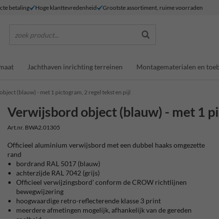
ecte betaling
Hoge klanttevredenheid
Grootste assortiment, ruime voorraden
zoek product...
maat
Jachthaven inrichting terreinen
Montagematerialen en toe
bject (blauw) - met 1 pictogram, 2 regel tekst en pijl
Verwijsbord object (blauw) - met 1 pi
Art.nr. BWA2.01305
Officieel aluminium verwijsbord met een dubbel haaks omgezette
rand
bordrand RAL 5017 (blauw)
achterzijde RAL 7042 (grijs)
Officieel verwijzingsbord' conform de CROW richtlijnen
bewegwijzering
hoogwaardige retro-reflecterende klasse 3 print
meerdere afmetingen mogelijk, afhankelijk van de gereden