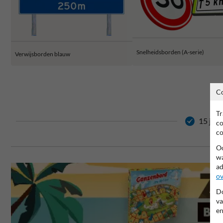
Snelheidsborden (A-serie)
Verwijsborden blauw
C
Tr
15 jaar
co
co
Oo
wa
ad
ov
Do
va
en