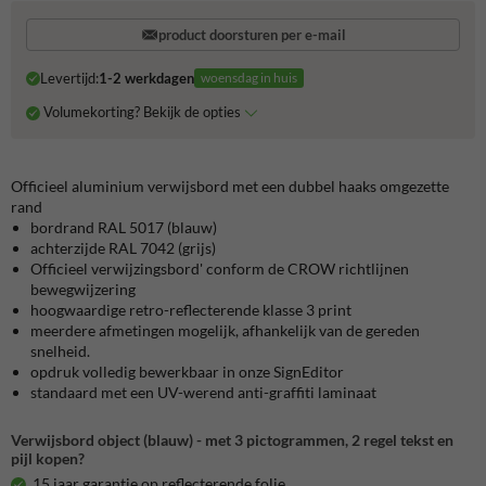
product doorsturen per e-mail
Levertijd:
1-2 werkdagen
woensdag in huis
Volumekorting? Bekijk de opties
Officieel aluminium verwijsbord met een dubbel haaks omgezette
rand
bordrand RAL 5017 (blauw)
achterzijde RAL 7042 (grijs)
Officieel verwijzingsbord' conform de CROW richtlijnen
bewegwijzering
hoogwaardige retro-reflecterende klasse 3 print
meerdere afmetingen mogelijk, afhankelijk van de gereden
snelheid.
opdruk volledig bewerkbaar in onze SignEditor
standaard met een UV-werend anti-graffiti laminaat
Verwijsbord object (blauw) - met 3 pictogrammen, 2 regel tekst en
pijl kopen?
15 jaar garantie op reflecterende folie