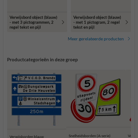
Verwijsbord object (blauw)
Verwijsbord object (blauw)
- met 3 pictogrammen, 2
- met 1 pictogram, 2 regel
regel tekst en pijl
tekst en pijl
Meer gerelateerde producten
Productcategorieën in deze groep
Snelheidsborden (A-serie)
Voorr
Verwijsborden blauw