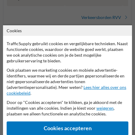
Verkeersborden RVV
Cookies
TrafficSupply gebruikt cookies en vergelijkbare technieken. Naast
functionele cookies, waardoor de website goed werkt, plaatsen
we ook analytische cookies om je de best mogelijke
gebruikerservaring te bieden.
Ook plaatsen we marketing cookies en mobiele advertentie-
identifiers, waarmee wij en derde partijen gepersonaliseerde en
Stel je vraag aan Scheepvaartbord.nl
niet-gepersonaliseerde advertenties tonen
(advertentiepersonalisatie). Meer weten?
Lees hier alles over ons
Naam*
cookiebeleid
.
Door op "Cookies accepteren" te klikken, ga je akkoord met de
instellingen van alle cookies. Indien je kiest voor
weigeren
,
Bedrijfsnaam
plaatsen we alleen functionele en analytische cookies.
Cookies accepteren