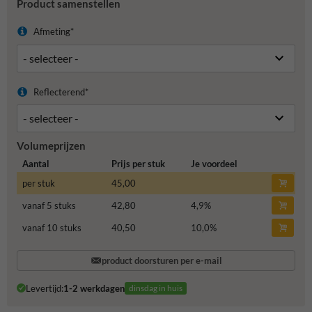
Product samenstellen
Afmeting*
Reflecterend*
Volumeprijzen
Aantal
Prijs per stuk
Je voordeel
per stuk
45,00
vanaf 5 stuks
42,80
4,9
%
vanaf 10 stuks
40,50
10,0
%
product doorsturen per e-mail
Levertijd:
1-2 werkdagen
dinsdag in huis