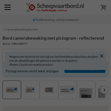
Snelle levering, ook bij maatwerk!
Camerabewaking borden
Bord camerabewaking met pictogram - reflecterend
Art.nr. TIBV.00977
Bekijk in 3D
Wegens een technische storing kan het bestelde product kan afwijken
met de afbeeldingen die getoond worden in de galerij.
Reden: Could not resolve product
Bord zelf aanpassen?
Ontwerp aanpassen
Pictogrammen en/of tekst wijzigen