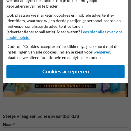
we ook analytische cookies om je de best mogelijke
gebruikerservaring te bieden.
Ook plaatsen we marketing cookies en mobiele advertentie-
identifiers, waarmee wij en derde partijen gepersonaliseerde en
niet-gepersonaliseerde advertenties tonen
Verbo
(advertentiepersonalisatie). Meer weten?
Lees hier alles over ons
cookiebeleid
.
Camerabewaking borden
Entree- en toegangsborden
Door op "Cookies accepteren" te klikken, ga je akkoord met de
instellingen van alle cookies. Indien je kiest voor
weigeren
,
Eigen terrein borden
plaatsen we alleen functionele en analytische cookies.
Cookies accepteren
Stel je vraag aan Scheepvaartbord.nl
Naam*