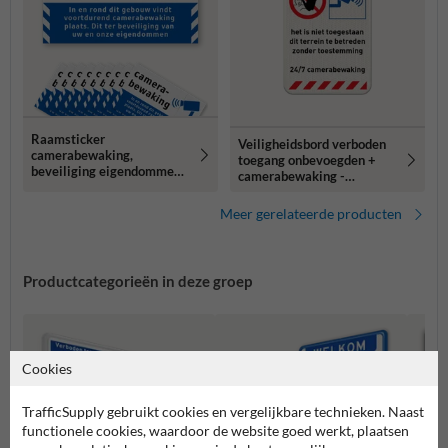
Raamsticker
Veiligheidsbord verboden
camerabewaking,
toegang onbevoegden +
beveiliging eigendommen -
camerabewaking -
set 10 stuks
reflecterend
Meer gerelateerde producten
Productcategorieën in deze groep
Cookies
TrafficSupply gebruikt cookies en vergelijkbare technieken. Naast
functionele cookies, waardoor de website goed werkt, plaatsen