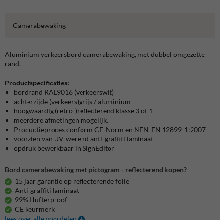
Camerabewaking
Aluminium verkeersbord camerabewaking, met dubbel omgezette
rand.
Productspecificaties:
bordrand RAL9016 (verkeerswit)
achterzijde (verkeers)grijs / aluminium
hoogwaardig (retro-)reflecterend klasse 3 of 1
meerdere afmetingen mogelijk.
Productieproces conform CE-Norm en NEN-EN 12899-1:2007
voorzien van UV-werend anti-graffiti laminaat
opdruk bewerkbaar in SignEditor
Bord camerabewaking met pictogram - reflecterend kopen?
15 jaar garantie op reflecterende folie
Anti-graffiti laminaat
99% Hufterproof
CE keurmerk
lees over alle voordelen