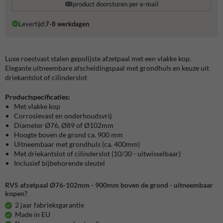
product doorsturen per e-mail
Levertijd:
7-8 werkdagen
Luxe roestvast stalen gepolijste afzetpaal met een vlakke kop.
Elegante uitneembare afscheidingspaal met grondhuls en keuze uit
driekantslot of cilinderslot
Productspecificaties:
Met vlakke kop
Corrosievast en onderhoudsvrij
Diameter Ø76, Ø89 of Ø102mm
Hoogte boven de grond ca. 900 mm
Uitneembaar met grondhuls (ca. 400mm)
Met driekantslot of cilinderslot (10/30 - uitwisselbaar)
Inclusief bijbehorende sleutel
RVS afzetpaal Ø76-102mm - 900mm boven de grond - uitneembaar
kopen?
2 jaar fabrieksgarantie
Made in EU