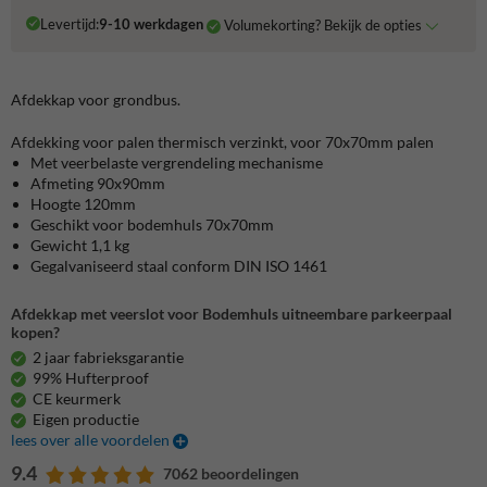
Levertijd:
9-10 werkdagen
Volumekorting? Bekijk de opties
Afdekkap voor grondbus.
Afdekking voor palen thermisch verzinkt, voor 70x70mm palen
Met veerbelaste vergrendeling mechanisme
Afmeting 90x90mm
Hoogte 120mm
Geschikt voor bodemhuls 70x70mm
Gewicht 1,1 kg
Gegalvaniseerd staal conform DIN ISO 1461
Afdekkap met veerslot voor Bodemhuls uitneembare parkeerpaal
kopen?
2 jaar fabrieksgarantie
99% Hufterproof
CE keurmerk
Eigen productie
lees over alle voordelen
9.4
7062 beoordelingen