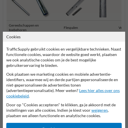
Gereedschappen en
Flespalen
Verkee
toebehoren
Cookies
Bevestigingsmiddelen
TrafficSupply gebruikt cookies en vergelijkbare technieken. Naast
functionele cookies, waardoor de website goed werkt, plaatsen
we ook analytische cookies om je de best mogelijke
gebruikerservaring te bieden.
Ook plaatsen we marketing cookies en mobiele advertentie-
identifiers, waarmee wij en derde partijen gepersonaliseerde en
niet-gepersonaliseerde advertenties tonen
(advertentiepersonalisatie). Meer weten?
Lees hier alles over ons
cookiebeleid
.
Stel je vraag aan Scheepvaartbord.nl
Door op "Cookies accepteren" te klikken, ga je akkoord met de
instellingen van alle cookies. Indien je kiest voor
weigeren
,
Naam*
plaatsen we alleen functionele en analytische cookies.