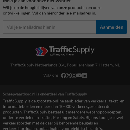
Meld je aan voor onze nieuwsbrief
Wil je op de hoogte blijven van onze producten en onze
ontwikkelingen. Vul dan hieronder je e-mailadres in.
Aanmelden
TrafficSupply Netherlands B.V.,
Populierenlaan 7
,
Hattem, NL
Volg ons
Scheepvaartbord.nl is onderdeel van TrafficSupply
TrafficSupply is dé grootste online aanbieder van verkeers-, tekst- en
informatieborden en meer dan 10.000 verkeersgerelateerde
producten. TrafficSupply bestaat uit meerdere webshopconcepten,
onder te verdelen in Traffic, Parking en Safety. Bij ons koop je zowel
verkeersborden met de daarbij behorende beugels en
verkeersbordpalen, oplaadpalen voor elektrische auto’s,