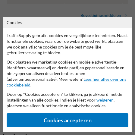
Bevestigingsmiddelen
Cookies
TrafficSupply gebruikt cookies en vergelijkbare technieken. Naast
functionele cookies, waardoor de website goed werkt, plaatsen
we ook analytische cookies om je de best mogelijke
gebruikerservaring te bieden.
Ook plaatsen we marketing cookies en mobiele advertentie-
identifiers, waarmee wij en derde partijen gepersonaliseerde en
niet-gepersonaliseerde advertenties tonen
Stel je vraag aan Scheepvaartbord.nl
(advertentiepersonalisatie). Meer weten?
Lees hier alles over ons
cookiebeleid
.
Naam*
Door op "Cookies accepteren" te klikken, ga je akkoord met de
instellingen van alle cookies. Indien je kiest voor
weigeren
,
plaatsen we alleen functionele en analytische cookies.
Bedrijfsnaam
Cookies accepteren