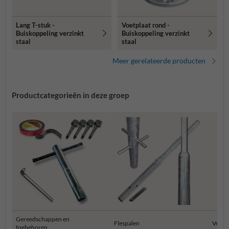
Lang T-stuk -
Voetplaat rond -
Buiskoppeling verzinkt
Buiskoppeling verzinkt
staal
staal
Meer gerelateerde producten
Productcategorieën in deze groep
Gereedschappen en
Flespalen
Verkee
toebehoren