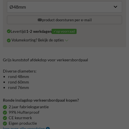
product doorsturen per e-mail
Levertijd:
1-2 werkdagen
✓op voorraad
Volumekorting? Bekijk de opties
Grijs kunststof afdekdop voor verkeersbordpaal
Diverse diameters:
rond 48mm
rond 60mm
rond 76mm
Ronde inslagdop verkeersbordpaal kopen?
2 jaar fabrieksgarantie
99% Hufterproof
CE keurmerk
Eigen productie
lees over alle voordelen