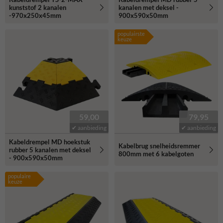
kunststof 2 kanalen
kanalen met deksel -
-970x250x45mm
900x590x50mm
populairste
keuze
59,00
79,95
✔ aanbieding
✔ aanbieding
Kabeldrempel MD hoekstuk
Kabelbrug snelheidsremmer
rubber 5 kanalen met deksel
800mm met 6 kabelgoten
- 900x590x50mm
populaire
keuze