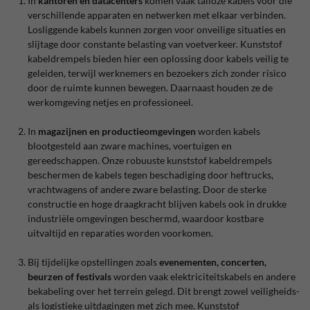
In
kantoren en datacenters
komen vaak talloze kabels voor die
verschillende apparaten en netwerken met elkaar verbinden.
Losliggende kabels kunnen zorgen voor onveilige situaties en
slijtage door constante belasting van voetverkeer. Kunststof
kabeldrempels bieden hier een oplossing door kabels veilig te
geleiden, terwijl werknemers en bezoekers zich zonder risico
door de ruimte kunnen bewegen. Daarnaast houden ze de
werkomgeving netjes en professioneel.
In
magazijnen en productieomgevingen
worden kabels
blootgesteld aan zware machines, voertuigen en
gereedschappen. Onze robuuste kunststof kabeldrempels
beschermen de kabels tegen beschadiging door heftrucks,
vrachtwagens of andere zware belasting. Door de sterke
constructie en hoge draagkracht blijven kabels ook in drukke
industriële omgevingen beschermd, waardoor kostbare
uitvaltijd en reparaties worden voorkomen.
Bij tijdelijke opstellingen zoals
evenementen, concerten,
beurzen of festivals
worden vaak elektriciteitskabels en andere
bekabeling over het terrein gelegd. Dit brengt zowel veiligheids-
als logistieke uitdagingen met zich mee. Kunststof