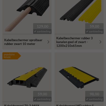
129,00
59,00
✔ aanbieding
✔ aanbieding
Kabelbeschermer rubber 3
Kabelbeschermer oprolbaar
kanalen geel of zwart -
rubber zwart 10 meter
1200x210x65mm
populaire
keuze
59,00
98,00
✔ aanbieding
✔ aanbieding
Kabeldrempel TS-2-MAX
Kabeldrempel MD rubber 5