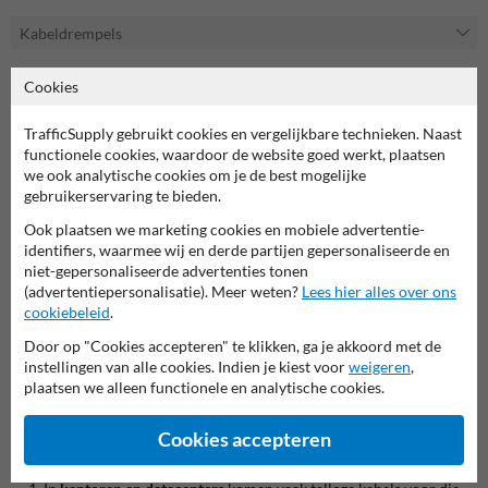
Kabeldrempels
Cookies
Waarom kiezen voor onze kunststof kabeldrempels?
TrafficSupply gebruikt cookies en vergelijkbare technieken. Naast
Voorkom beschadigde kabels en verleng hun levensduur. Onze
functionele cookies, waardoor de website goed werkt, plaatsen
kabeldrempels zijn gemaakt van hoogwaardig, duurzaam
we ook analytische cookies om je de best mogelijke
gebruikerservaring te bieden.
kunststof dat zowel binnen als buiten bestand is tegen zware
belasting.
Ook plaatsen we marketing cookies en mobiele advertentie-
Geen gedoe met gereedschap of extra hulp. Deze kabeldrempels
identifiers, waarmee wij en derde partijen gepersonaliseerde en
zijn eenvoudig te plaatsen en direct klaar voor gebruik.
niet-gepersonaliseerde advertenties tonen
Door de antislip bovenlaag en de stevige constructie blijven de
(advertentiepersonalisatie). Meer weten?
Lees hier alles over ons
kabels veilig op hun plek, zelfs in drukbezochte gebieden.
cookiebeleid
.
Gemaakt van recyclebaar kunststof, dragen deze kabeldrempels
Door op "Cookies accepteren" te klikken, ga je akkoord met de
bij aan een duurzamere werkomgeving.
instellingen van alle cookies. Indien je kiest voor
weigeren
,
plaatsen we alleen functionele en analytische cookies.
Toepassingen kabel drempels
Onze kabeldrempels zijn geschikt voor gebruik in diverse
Cookies accepteren
omgevingen, waaronder: