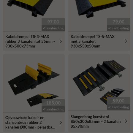
97,00
79,00
✔ aanbieding
✔ aanbieding
Kabeldrempel TS-3-MAX
Kabeldrempel TS-5-MAX
rubber 3 kanalen tot 55mm -
met 5 kanalen,
930x500x73mm
930x550x50mm
59,00
185,00
✔ aanbieding
✔ aanbieding
Slangenbrug kunststof -
Opvouwbare kabel- en
850x300x85mm - 2 kanalen
slangenbrug rubber 2
85x90mm
kanalen Ø80mm - belastbaar
tot 40 ton