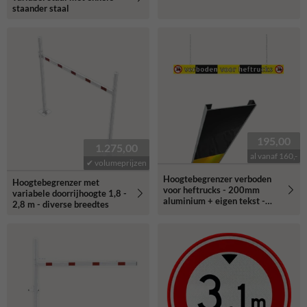
staander staal
195,00
1.275,00
al vanaf 160,-
✔ volumeprijzen
Hoogtebegrenzer verboden
Hoogtebegrenzer met
voor heftrucks - 200mm
variabele doorrijhoogte 1,8 -
aluminium + eigen tekst -
2,8 m - diverse breedtes
reflecterend