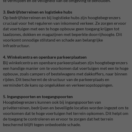
te vermijden en de veiligheid van de omgeving te behouden.
3. Bedrijfsterreinen en logistieke hubs
Op bedrijfsterreinen en bij logistieke hubs zijn hoogtebegrenzers
cruciaal voor het reguleren van inkomend verkeer. Ze zorgen ervoor
dat voertuigen met een te hoge opbouw geen toegang krijgen tot
laadzones, dokken en magazijnen met beperkte doorrijhoogte. Dit
voorkomt onnodige stilstand en schade aan belangrijke
infrastructuur.
4. Winkelcentra en openbare parkeerplaatsen
Bij winkelcentra en openbare parkeerplaatsen zijn hoogtebegrenzers
een handige manier om te voorkomen dat voertuigen met een te hoge
opbouw, zoals campers of bestelwagens met dakkoffers, naar binnen
rijden. Dit beschermt de structuur van de parkeerplaats en
vermindert de kans op ongelukken en verkeersopstoppingen.
5. Ingangspoorten en toegangspoorten
Hoogtebegrenzers kunnen ook bij ingangspoorten van
privéterreinen, bedrijven en beveiligde locaties worden ingezet om te
voorkomen dat te hoge voertuigen het terrein opkomen. Dit helpt om
de toegang te controleren en ervoor te zorgen dat het terrein
beschermd blijft tegen onbedoelde schade.