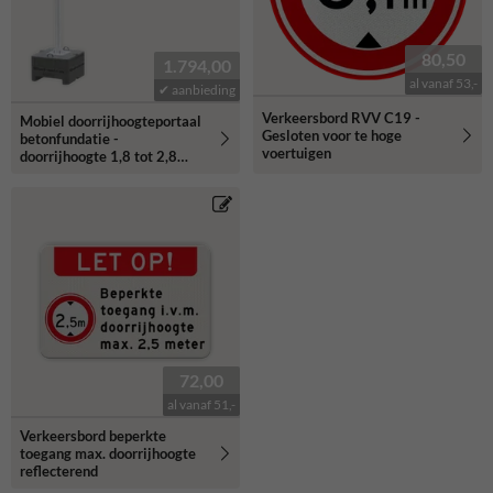
80,50
1.794,00
al vanaf 53,-
✔ aanbieding
Verkeersbord RVV C19 -
Mobiel doorrijhoogteportaal
Gesloten voor te hoge
betonfundatie -
voertuigen
doorrijhoogte 1,8 tot 2,8
meter
72,00
al vanaf 51,-
Verkeersbord beperkte
toegang max. doorrijhoogte
reflecterend