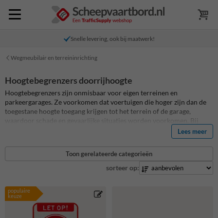
Snelle levering, ook bij maatwerk!
Wegmeubilair en terreininrichting
Hoogtebegrenzers doorrijhoogte
Hoogtebegrenzers zijn onmisbaar voor eigen terreinen en
parkeergarages. Ze voorkomen dat voertuigen die hoger zijn dan de
toegestane hoogte toegang krijgen tot het terrein of de garage,
waardoor schade en gevaarlijke situaties worden voorkomen. Bij
onze webshop vind je
doorrijhoogte beveiliging
van hoge kwaliteit
Lees meer
die geschikt zijn voor verschillende toepassingen en in verschillende
hoogtes verkrijgbaar zijn. Onze hoogtebegrenzers zijn gemakkelijk te
Toon gerelateerde categorieën
installeren en onderhoudsvrij. Bovendien zijn ze duurzaam en
bestand tegen de zwaarste weersomstandigheden en kunnen ze
sorteer op:
worden uitgerust met opvallende rood/witte reflectiestroken voor
extra veiligheid. Kies uit ons ruime assortiment hoogtebegrenzers en
populaire
zorg voor veiligheid op jouw eigen terrein.
keuze