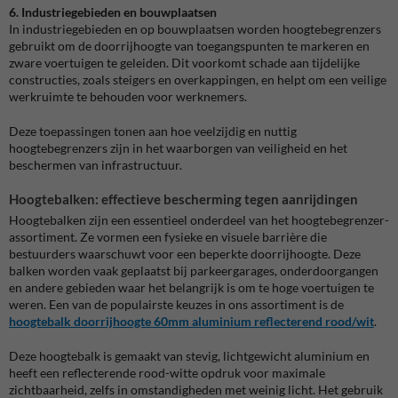
6. Industriegebieden en bouwplaatsen
In industriegebieden en op bouwplaatsen worden hoogtebegrenzers
gebruikt om de doorrijhoogte van toegangspunten te markeren en
zware voertuigen te geleiden. Dit voorkomt schade aan tijdelijke
constructies, zoals steigers en overkappingen, en helpt om een veilige
werkruimte te behouden voor werknemers.
Deze toepassingen tonen aan hoe veelzijdig en nuttig
hoogtebegrenzers zijn in het waarborgen van veiligheid en het
beschermen van infrastructuur.
Hoogtebalken: effectieve bescherming tegen aanrijdingen
Hoogtebalken zijn een essentieel onderdeel van het hoogtebegrenzer-
assortiment. Ze vormen een fysieke en visuele barrière die
bestuurders waarschuwt voor een beperkte doorrijhoogte. Deze
balken worden vaak geplaatst bij parkeergarages, onderdoorgangen
en andere gebieden waar het belangrijk is om te hoge voertuigen te
weren. Een van de populairste keuzes in ons assortiment is de
hoogtebalk
doorrijhoogte
60mm
aluminium
reflecterend
rood
/wit
.
Deze hoogtebalk is gemaakt van stevig, lichtgewicht aluminium en
heeft een reflecterende rood-witte opdruk voor maximale
zichtbaarheid, zelfs in omstandigheden met weinig licht. Het gebruik