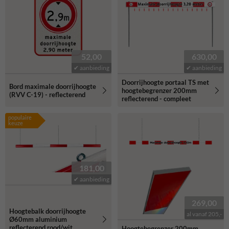
52,00
630,00
✔ aanbieding
✔ aanbieding
Doorrijhoogte portaal TS met
Bord maximale doorrijhoogte
hoogtebegrenzer 200mm
(RVV C-19) - reflecterend
reflecterend - compleet
populaire
keuze
181,00
✔ aanbieding
269,00
Hoogtebalk doorrijhoogte
al vanaf 205,-
Ø60mm aluminium
reflecterend rood/wit
Hoogtebegrenzer 200mm