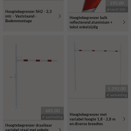
195,00
al vanaf 160,-
Hoogtebegrenzer SH2 - 2,3
mtr. - Vaststaand -
Hoogtebegrenzer balk
Bodemmontage
reflecterend aluminium +
tekst enkelzijdig
1.292,00
✔ aanbieding
685,00
Hoogtebegrenzer met
✔ aanbieding
variabel hoogte 1,8 - 2,8 m
en diverse breedtes
Hoogtebegrenzer draaibaar
variabel staal met enkele