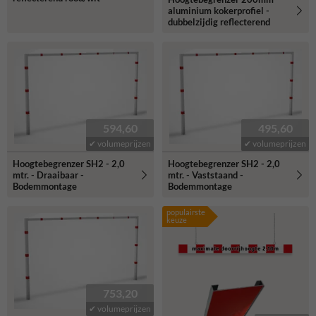
aluminium kokerprofiel -
dubbelzijdig reflecterend
594,60
495,60
✔ volumeprijzen
✔ volumeprijzen
Hoogtebegrenzer SH2 - 2,0
Hoogtebegrenzer SH2 - 2,0
mtr. - Draaibaar -
mtr. - Vaststaand -
Bodemmontage
Bodemmontage
populairste
keuze
753,20
✔ volumeprijzen