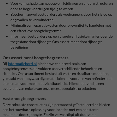
Voorkom schade aan gebouwen, leidingen en andere structuren
door te hoge voertuigen tijdig te weren.
Bescherm zowel bestuurders als voetgangers door het risico op
ongevallen te verminderen.
Minimaliseer reparatiekosten door preventief te handelen met
een effectieve hoogtebegrenzer.
Informeer bestuurders op een visuele en fysieke manier over de
toegestane doorrijhoogte.Ons assortiment doorrijhoogte
beveiliging
Ons assortiment hoogtebegrenzers
Bij
Informatiebord
.nl
bieden we een breed scala aan
hoogtebegrenzers die voldoen aan verschillende behoeften en
situaties. Ons assortiment bestaat uit vaste en draaibare modellen,
gemaakt van hoogwaardige materialen en voorzien van reflecterende
elementen voor maximale zichtbaarheid. Hieronder vind je een
overzicht van enkele van onze meest populaire producten:
Vaste hoogtebegrenzers
Deze robuuste constructies zijn permanent geïnstalleerd en bieden
een betrouwbare oplossing voor locaties met een constante
maximale doorrijhoogte. Ze zijn vervaardigd uit duurzame