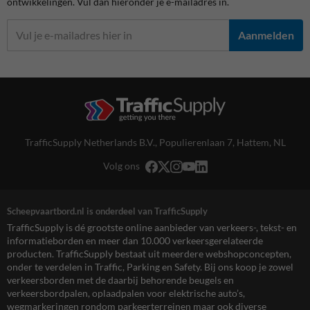
ontwikkelingen. Vul dan hieronder je e-mailadres in.
Aanmelden
TrafficSupply Netherlands B.V.,
Populierenlaan 7
,
Hattem, NL
Volg ons
Scheepvaartbord.nl is onderdeel van TrafficSupply
TrafficSupply is dé grootste online aanbieder van verkeers-, tekst- en
informatieborden en meer dan 10.000 verkeersgerelateerde
producten. TrafficSupply bestaat uit meerdere webshopconcepten,
onder te verdelen in Traffic, Parking en Safety. Bij ons koop je zowel
verkeersborden met de daarbij behorende beugels en
verkeersbordpalen, oplaadpalen voor elektrische auto’s,
wegmarkeringen rondom parkeerterreinen maar ook diverse